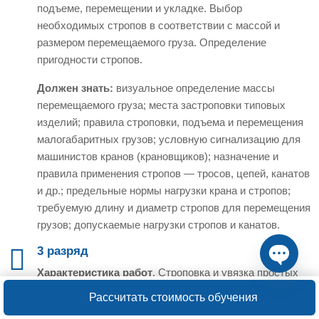
подъеме, перемещении и укладке. Выбор
необходимых стропов в соответствии с массой и
размером перемещаемого груза. Определение
пригодности стропов.
Должен знать:
визуальное определение массы
перемещаемого груза; места застроповки типовых
изделий; правила строповки, подъема и перемещения
малогабаритных грузов; условную сигнализацию для
машинистов кранов (крановщиков); назначение и
правила применения стропов — тросов, цепей, канатов
и др.; предельные нормы нагрузки крана и стропов;
требуемую длину и диаметр стропов для перемещения
грузов; допускаемые нагрузки стропов и канатов.
3 разряд
Характеристика работ
. Строповка и увязка простых
Open ch
изделий, деталей, лесных (длиной до 3 м) и других
Рассчитать стоимость обучения
аналогичных грузов массой свыше 5 до 25 т для их