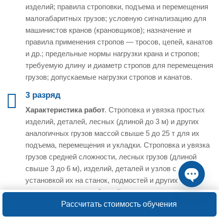
изделий; правила строповки, подъема и перемещения
малогабаритных грузов; условную сигнализацию для
машинистов кранов (крановщиков); назначение и
правила применения стропов — тросов, цепей, канатов
и др.; предельные нормы нагрузки крана и стропов;
требуемую длину и диаметр стропов для перемещения
грузов; допускаемые нагрузки стропов и канатов.
3 разряд
Характеристика работ
. Строповка и увязка простых
изделий, деталей, лесных (длиной до 3 м) и других
аналогичных грузов массой свыше 5 до 25 т для их
подъема, перемещения и укладки. Строповка и увязка
грузов средней сложности, лесных грузов (длиной
свыше 3 до 6 м), изделий, деталей и узлов с
установкой их на станок, подмостей и других
монтажных приспособлений и механизмов, а также
Open ch
других аналогичных грузов массой до 5 т для их
Рассчитать стоимость обучения
подъема, перемещения и укладки. Выбор способов