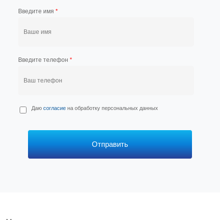
Введите имя
*
Введите телефон
*
П
Даю
согласие
на обработку персональных данных
е
р
с
*
Отправить