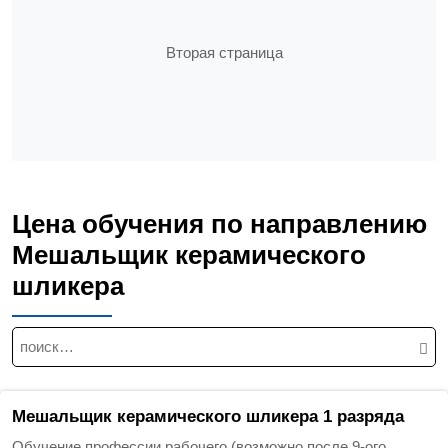
Вторая страница
Цена обучения по направлению
Мешальщик керамического
шликера
Н
а
й
т
Мешальщик керамического шликера 1 разряда
и
Обучение профессии рабочего (возможно после 9-ого