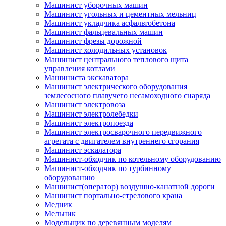
Машинист уборочных машин
Машинист угольных и цементных мельниц
Машинист укладчика асфальтобетона
Машинист фальцевальных машин
Машинист фрезы дорожной
Машинист холодильных установок
Машинист центрального теплового щита
управления котлами
Машиниста экскаватора
Машинист электрического оборудования
землесосного плавучего несамоходного снаряда
Машинист электровоза
Машинист электролебедки
Машинист электропоезда
Машинист электросварочного передвижного
агрегата с двигателем внутреннего сгорания
Машинист эскалатора
Машинист-обходчик по котельному оборудованию
Машинист-обходчик по турбинному
оборудованию
Машинист(оператор) воздушно-канатной дороги
Машинист портально-стрелового крана
Медник
Мельник
Модельщик по деревянным моделям