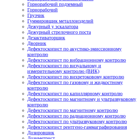
Горнорабочий подземный
Горнорабочий
Грузчик
Гуммировщик металлоизделий
Дежурный у эскалатора
Дежурный стрелочного поста
Дезактиваторщик
Дворник
Дефектоскопист по акустико-эмиссионному
контролю
Дефектоскопист по вибрационному контролю
Дефектоскопист по визуальному и
измерительному контролю (ВИК)
Дефектоскопист по вихретоковому контролю
Дефектоскопист по газовому и жидкостному
контролю
Дефектоскопист по капиллярному контролю
Дефектоскопист по магнитному и ультразвуковому
контролю
Дефектоскопист по магнитному контролю
Дефектоскопист по радиационному контролю
Дефектоскопист по ультразвуковому контролю
Дефектоскопист рентгено-гаммаграфирования
Дозировщик
Дозиметрист