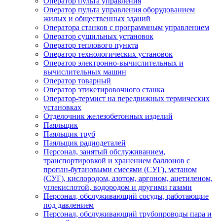
Оператор пульта управления
Оператор пульта управления оборудованием
жилых и общественных зданий
Оператора станков с программным управлением
Оператор сушильных установок
Оператор теплового пункта
Оператор технологических установок
Оператор электронно-вычислительных и
вычислительных машин
Оператор товарный
Оператор этикетировочного станка
Оператор-термист на передвижных термических
установках
Отделочник железобетонных изделий
Паяльщик
Паяльщик труб
Паяльщик радиодеталей
Персонал, занятый обслуживанием,
транспортировкой и хранением баллонов с
пропан-бутановыми смесями (СУГ), метаном
(СУГ), кислородом, азотом, аргоном, ацетиленом,
углекислотой, водородом и другими газами
Персонал, обслуживающий сосуды, работающие
под давлением
Персонал, обслуживающий трубопроводы пара и