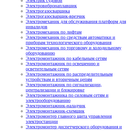
Электрик судовой
Электровибронаплавщик
Электрогазосварщика
Электрогазосварщик-врезчик
Электромеханик для обслуживания платформ для
инвалидов
Электромеханик по лифтам
Электромеханик по средствам автоматики и
приборам технологического оборудования
Электромеханик по торговому и холодильному
оборудованию
Электромонтажник по кабельным сетям
Электромонтажник по освещению и
осветительным сетям
Электромонтажник по распределительным
устройствам и вторичным цепям
Электромонтажник по сигнализации,
централизации и блокировке
Электромонтажника по силовым сетям и
электрооборудованию
Электромонтажник-наладчик
Электромонтажник-схемщик
Электромонтер главного щита управления
электростанции
Электромонтер диспетчерского оборудования и