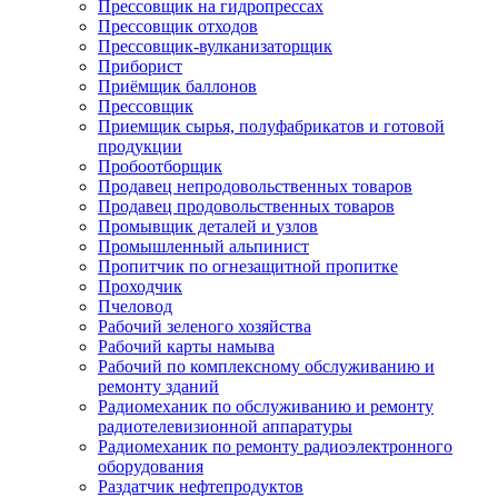
Прессовщик на гидропрессах
Прессовщик отходов
Прессовщик-вулканизаторщик
Приборист
Приёмщик баллонов
Прессовщик
Приемщик сырья, полуфабрикатов и готовой
продукции
Пробоотборщик
Продавец непродовольственных товаров
Продавец продовольственных товаров
Промывщик деталей и узлов
Промышленный альпинист
Пропитчик по огнезащитной пропитке
Проходчик
Пчеловод
Рабочий зеленого хозяйства
Рабочий карты намыва
Рабочий по комплексному обслуживанию и
ремонту зданий
Радиомеханик по обслуживанию и ремонту
радиотелевизионной аппаратуры
Радиомеханик по ремонту радиоэлектронного
оборудования
Раздатчик нефтепродуктов