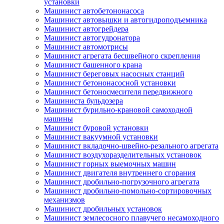
установки
Машинист автобетононасоса
Машинист автовышки и автогидроподъемника
Машинист автогрейдера
Машинист автогудронатора
Машинист автомотрисы
Машинист агрегата бесшвейного скрепления
Машинист башенного крана
Машинист береговых насосных станций
Машинист бетононасосной установки
Машинист бетоносмесителя передвижного
Машиниста бульдозера
Машинист бурильно-крановой самоходной
машины
Машинист буровой установки
Машинист вакуумной установки
Машинист вкладочно-швейно-резального агрегата
Машинист воздухоразделительных установок
Машинист горных выемочных машин
Машинист двигателя внутреннего сгорания
Машинист дробильно-погрузочного агрегата
Машинист дробильно-помольно-сортировочных
механизмов
Машинист дробильных установок
Машинист землесосного плавучего несамоходного