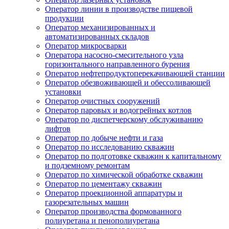
Оператор линии в производстве пищевой
продукции
Оператор механизированных и
автоматизированных складов
Оператор микросварки
Оператора насосно-смесительного узла
горизонтального направленного бурения
Оператор нефтепродуктоперекачивающей станции
Оператор обезвоживающей и обессоливающей
установки
Оператор очистных сооружений
Оператор паровых и водогрейных котлов
Оператор по диспетчерскому обслуживанию
лифтов
Оператор по добыче нефти и газа
Оператор по исследованию скважин
Оператор по подготовке скважин к капитальному
и подземному ремонтам
Оператор по химической обработке скважин
Оператор по цементажу скважин
Оператор проекционной аппаратуры и
газорезательных машин
Оператор производства формованного
полиуретана и пенополиуретана