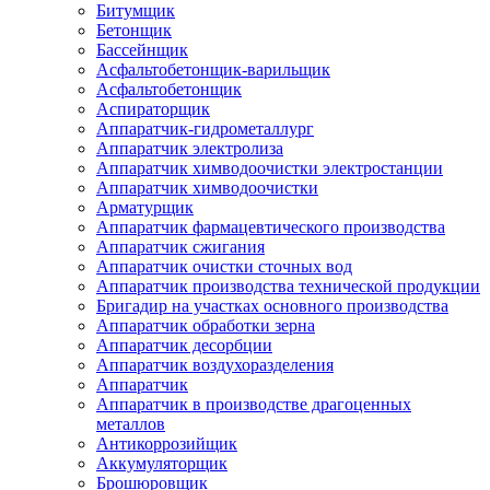
Битумщик
Бетонщик
Бассейнщик
Асфальтобетонщик-варильщик
Асфальтобетонщик
Аспираторщик
Аппаратчик-гидрометаллург
Аппаратчик электролиза
Аппаратчик химводоочистки электростанции
Аппаратчик химводоочистки
Арматурщик
Аппаратчик фармацевтического производства
Аппаратчик сжигания
Аппаратчик очистки сточных вод
Аппаратчик производства технической продукции
Бригадир на участках основного производства
Аппаратчик обработки зерна
Аппаратчик десорбции
Аппаратчик воздухоразделения
Аппаратчик
Аппаратчик в производстве драгоценных
металлов
Антикоррозийщик
Аккумуляторщик
Брошюровщик