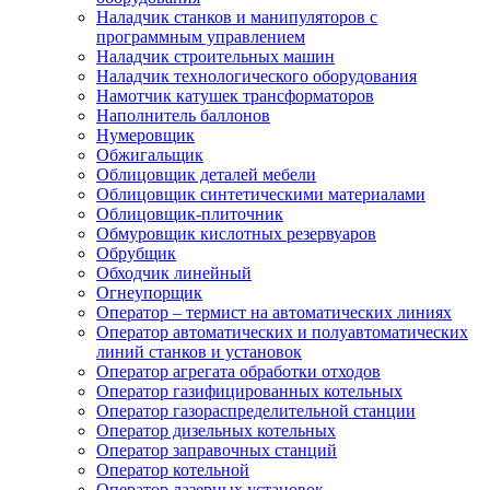
Наладчик станков и манипуляторов с
программным управлением
Наладчик строительных машин
Наладчик технологического оборудования
Намотчик катушек трансформаторов
Наполнитель баллонов
Нумеровщик
Обжигальщик
Облицовщик деталей мебели
Облицовщик синтетическими материалами
Облицовщик-плиточник
Обмуровщик кислотных резервуаров
Обрубщик
Обходчик линейный
Огнеупорщик
Оператор – термист на автоматических линиях
Оператор автоматических и полуавтоматических
линий станков и установок
Оператор агрегата обработки отходов
Оператор газифицированных котельных
Оператор газораспределительной станции
Оператор дизельных котельных
Оператор заправочных станций
Оператор котельной
Оператор лазерных установок