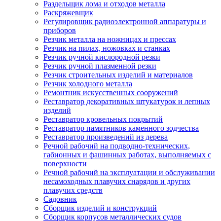
Раздельщик лома и отходов металла
Раскряжевщик
Регулировщик радиоэлектронной аппаратуры и
приборов
Резчик металла на ножницах и прессах
Резчик на пилах, ножовках и станках
Резчик ручной кислородной резки
Резчик ручной плазменной резки
Резчик строительных изделий и материалов
Резчик холодного металла
Ремонтник искусственных сооружений
Реставратор декоративных штукатурок и лепных
изделий
Реставратор кровельных покрытий
Реставратор памятников каменного зодчества
Реставратор произведений из дерева
Речной рабочий на подводно-технических,
габионных и фашинных работах, выполняемых с
поверхности
Речной рабочий на эксплуатации и обслуживании
несамоходных плавучих снарядов и других
плавучих средств
Садовник
Сборщик изделий и конструкций
Сборщик корпусов металлических судов