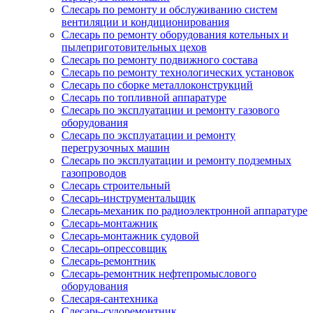
Слесарь по ремонту и обслуживанию систем
вентиляции и кондиционирования
Слесарь по ремонту оборудования котельных и
пылеприготовительных цехов
Слесарь по ремонту подвижного состава
Слесарь по ремонту технологических установок
Слесарь по сборке металлоконструкций
Слесарь по топливной аппаратуре
Слесарь по эксплуатации и ремонту газового
оборудования
Слесарь по эксплуатации и ремонту
перегрузочных машин
Слесарь по эксплуатации и ремонту подземных
газопроводов
Слесарь строительный
Слесарь-инструментальщик
Слесарь-механик по радиоэлектронной аппаратуре
Слесарь-монтажник
Слесарь-монтажник судовой
Слесарь-опрессовщик
Слесарь-ремонтник
Слесарь-ремонтник нефтепромыслового
оборудования
Слесаря-сантехника
Слесарь-судоремонтник