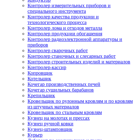
Контролер измерительных приборов и
специального инструмента
Контролер качества продукции и
технологического процесса
Контролер лома и отходов металла
Контролер продукции обогащения
Контролер радиоэлектронной аппаратуры и
приборов
Контролер сварочных работ
Контролер станочных и слесарных работ
Контролер строительных изделий и материалов
Контролер-кассир
Копровщик
Котельщик
Кочегар производственных печей
Кочегар сушильных барабанов
Крепильщик
Кровельщик по рулонным кровлям и по кровлям
из штучных материалов
Кровельщик по стальным кровлям
Кузнец на молотах и прессах
Кузнец ручной ковки
Кузнец-штамповщик
Курьер