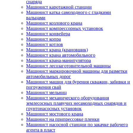
снаряда
Машинист каротажной станции
Машинист катка самоходного с гладкими
вальцами
Машинист козлового крана
Машинист компрессорных установок
Машинист конвейера
Машинист копра
Машинист котлов
Машинист крана (крановщик)
Машинист крана автомобильного
Машинист крана-манипулятора
Машинист лесозаготовительной машины
Машинист маркировочной машины для разметки
автомобильных дорог
Машинист машин для бурения скважин, забивки и
погружения свай
Машинист мельниц
Машинист механического оборудования
землесосных плавучих несамоходных снарядов и
грунтонасосных установок
Машинист мостового крана
Машинист на припрессовке пленки
Машинист насосной станции по закачке рабочего
агента в пласт