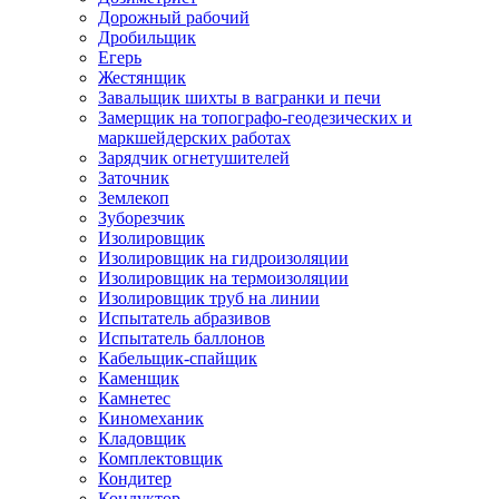
Дорожный рабочий
Дробильщик
Егерь
Жестянщик
Завальщик шихты в вагранки и печи
Замерщик на топографо-геодезических и
маркшейдерских работах
Зарядчик огнетушителей
Заточник
Землекоп
Зуборезчик
Изолировщик
Изолировщик на гидроизоляции
Изолировщик на термоизоляции
Изолировщик труб на линии
Испытатель абразивов
Испытатель баллонов
Кабельщик-спайщик
Каменщик
Камнетес
Киномеханик
Кладовщик
Комплектовщик
Кондитер
Кондуктор