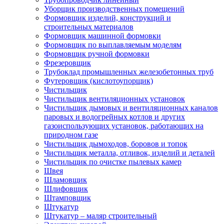
Уборщик производственных помещений
Формовщик изделий, конструкций и
строительных материалов
Формовщик машинной формовки
Формовщик по выплавляемым моделям
Формовщик ручной формовки
Фрезеровщик
Трубоклад промышленных железобетонных труб
Футеровщик (кислотоупорщик)
Чистильщик
Чистильщик вентиляционных установок
Чистильщик дымовых и вентиляционных каналов
паровых и водогрейных котлов и других
газоиспользующих установок, работающих на
природном газе
Чистильщик дымоходов, боровов и топок
Чистильщик металла, отливок, изделий и деталей
Чистильщик по очистке пылевых камер
Швея
Шламовщик
Шлифовщик
Штамповщик
Штукатур
Штукатур – маляр строительный