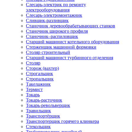
Слесарь-электрик по ремонту
электрооборудования
Слесарь-электромонтажник
Сливщик-разливщик
Станочник деревообрабатывающих станков
Станочник широкого профиля
Станочник–распиловщик
Старший машинист котельного оборудования
Стерженщик машинной формовки
Столяр строительный
Старший машинист турбинного отделения
Столяр
Сторож (вахтер)
Строгальщик
Стропальщик
Такелажник
Термист
Токарь
Токарь-расточник
Токарь-револьверщик
Травильщик
Транспортёрщик
Транспортерщик горячего клинкера
Стекольщик
Трубопроводчик линейный