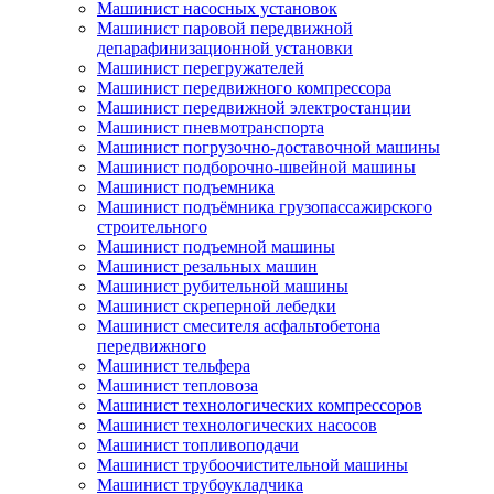
Машинист насосных установок
Машинист паровой передвижной
депарафинизационной установки
Машинист перегружателей
Машинист передвижного компрессора
Машинист передвижной электростанции
Машинист пневмотранспорта
Машинист погрузочно-доставочной машины
Машинист подборочно-швейной машины
Машинист подъемника
Машинист подъёмника грузопассажирского
строительного
Машинист подъемной машины
Машинист резальных машин
Машинист рубительной машины
Машинист скреперной лебедки
Машинист смесителя асфальтобетона
передвижного
Машинист тельфера
Машинист тепловоза
Машинист технологических компрессоров
Машинист технологических насосов
Машинист топливоподачи
Машинист трубоочистительной машины
Машинист трубоукладчика