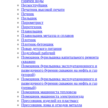
горячей воды
Пескоструйщик
Печатник высокой печати
Печник
Пильщик
Пирометрист
Пиротехник
Плавильщик
Плавильщик металла и сплавов
Плотник
Плотник-бетонщик
Повар детского питания
Подсобный рабочий
Помощник бурильщика капитального ремонта
скважин
Помощник бурильщика эксплуатационного и
разведочного бурения скважин на нефть и газ
(второй)
Помощник бурильщика эксплуатационного и
разведочного бурения скважин на нефть и газ
(первый)
Помощник машиниста тепловоза
Помощник машиниста электропоезда
Прессовщик изделий из пластмасс
Прессовщик лома и отходов металла