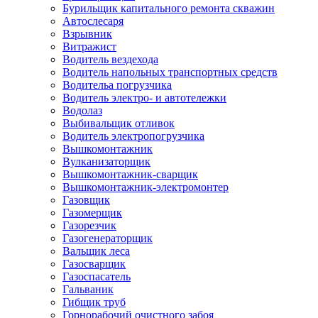
Бурильщик капитального ремонта скважин
Автослесаря
Взрывник
Витражист
Водитель вездехода
Водитель напольных транспортных средств
Водительа погрузчика
Водитель электро- и автотележки
Водолаз
Выбивальщик отливок
Водитель электропогрузчика
Вышкомонтажник
Вулканизаторщик
Вышкомонтажник-сварщик
Вышкомонтажник-электромонтер
Газовщик
Газомерщик
Газорезчик
Газогенераторщик
Вальщик леса
Газосварщик
Газоспасатель
Гальваник
Гибщик труб
Горнорабочий очистного забоя