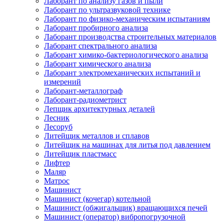
Лаборант по анализу газов и пыли
Лаборант по ультразвуковой технике
Лаборант по физико-механическим испытаниям
Лаборант пробирного анализа
Лаборант производства строительных материалов
Лаборант спектрального анализа
Лаборант химико-бактериологического анализа
Лаборант химического анализа
Лаборант электромеханических испытаний и
измерений
Лаборант-металлограф
Лаборант-радиометрист
Лепщик архитектурных деталей
Лесник
Лесоруб
Литейщик металлов и сплавов
Литейщик на машинах для литья под давлением
Литейщик пластмасс
Лифтер
Маляр
Матрос
Машинист
Машинист (кочегар) котельной
Машинист (обжигальщик) вращающихся печей
Машинист (оператор) вибропогрузочной