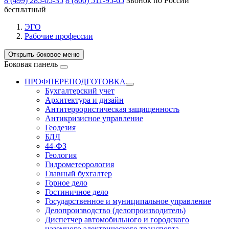
8 (499) 285-05-35
8 (800) 511-95-65
Звонок по России
бесплатный
ЭГО
Рабочие профессии
Открыть боковое меню
Боковая панель
ПРОФПЕРЕПОДГОТОВКА
Бухгалтерский учет
Архитектура и дизайн
Антитеррористическая защищенность
Антикризисное управление
Геодезия
БДД
44-ФЗ
Геология
Гидрометеорология
Главный бухгалтер
Горное дело
Гостиничное дело
Государственное и муниципальное управление
Делопроизводство (делопроизводитель)
Диспетчер автомобильного и городского
наземного электрического транспорта