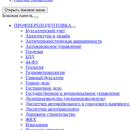
Открыть боковое меню
Боковая панель
ПРОФПЕРЕПОДГОТОВКА
Бухгалтерский учет
Архитектура и дизайн
Антитеррористическая защищенность
Антикризисное управление
Геодезия
БДД
44-ФЗ
Геология
Гидрометеорология
Главный бухгалтер
Горное дело
Гостиничное дело
Государственное и муниципальное управление
Делопроизводство (делопроизводитель)
Диспетчер автомобильного и городского наземного
Диспетчер автотранспорта
Дорожное строительство
ЖКХ
Изыскания
Инженер-строитель