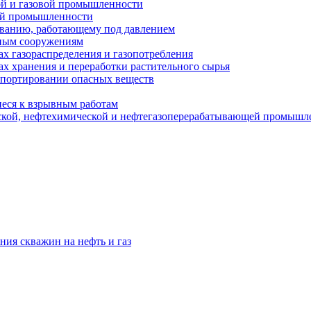
ой и газовой промышленности
ой промышленности
ованию, работающему под давлением
ным сооружениям
х газораспределения и газопотребления
х хранения и переработки растительного сырья
спортировании опасных веществ
еся к взрывным работам
ской, нефтехимической и нефтегазоперерабатывающей промышл
ния скважин на нефть и газ