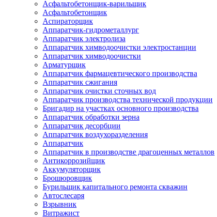
Асфальтобетонщик-варильщик
Асфальтобетонщик
Аспираторщик
Аппаратчик-гидрометаллург
Аппаратчик электролиза
Аппаратчик химводоочистки электростанции
Аппаратчик химводоочистки
Арматурщик
Аппаратчик фармацевтического производства
Аппаратчик сжигания
Аппаратчик очистки сточных вод
Аппаратчик производства технической продукции
Бригадир на участках основного производства
Аппаратчик обработки зерна
Аппаратчик десорбции
Аппаратчик воздухоразделения
Аппаратчик
Аппаратчик в производстве драгоценных металлов
Антикоррозийщик
Аккумуляторщик
Брошюровщик
Бурильщик капитального ремонта скважин
Автослесаря
Взрывник
Витражист