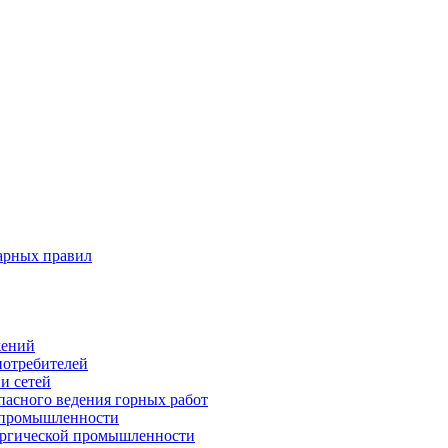
арных правил
жений
потребителей
и сетей
пасного ведения горных работ
 промышленности
ургической промышленности