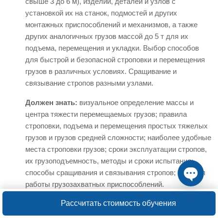
свыше 3 до 6 м), изделий, деталей и узлов с
установкой их на станок, подмостей и других
монтажных приспособлений и механизмов, а также
других аналогичных грузов массой до 5 т для их
подъема, перемещения и укладки. Выбор способов
для быстрой и безопасной строповки и перемещения
грузов в различных условиях. Сращивание и
связывание стропов разными узлами.
Должен знать:
визуальное определение массы и
центра тяжести перемещаемых грузов; правила
строповки, подъема и перемещения простых тяжелых
грузов и грузов средней сложности; наиболее удобные
места строповки грузов; сроки эксплуатации стропов,
их грузоподъемность, методы и сроки испытания;
способы сращивания и связывания стропов; принцип
работы грузозахватных приспособлений.
Open ch
4 разряд
Рассчитать стоимость обучения
Характеристика работ
. Строповка и увязка простых