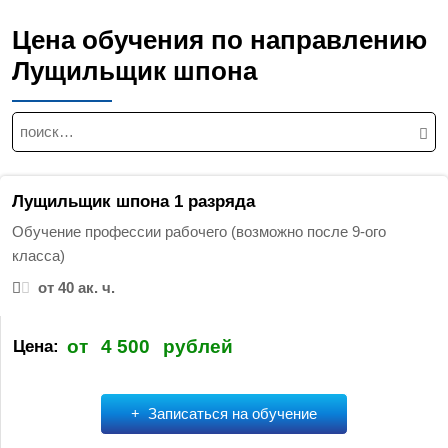
Цена обучения по направлению
Лущильщик шпона
Н
а
й
т
Лущильщик шпона 1 разряда
и
Обучение профессии рабочего (возможно после 9-ого
:
класса)
от 40 ак. ч.
от
4 500
рублей
Цена:
Записаться на обучение