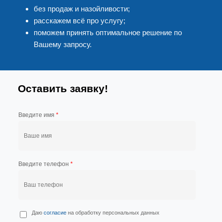
без продаж и назойливости;
расскажем всё про услугу;
поможем принять оптимальное решение по
Вашему запросу.
Оставить заявку!
Введите имя
*
Введите телефон
*
П
Даю
согласие
на обработку персональных данных
е