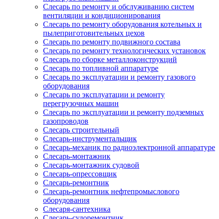
Слесарь по ремонту и обслуживанию систем
вентиляции и кондиционирования
Слесарь по ремонту оборудования котельных и
пылеприготовительных цехов
Слесарь по ремонту подвижного состава
Слесарь по ремонту технологических установок
Слесарь по сборке металлоконструкций
Слесарь по топливной аппаратуре
Слесарь по эксплуатации и ремонту газового
оборудования
Слесарь по эксплуатации и ремонту
перегрузочных машин
Слесарь по эксплуатации и ремонту подземных
газопроводов
Слесарь строительный
Слесарь-инструментальщик
Слесарь-механик по радиоэлектронной аппаратуре
Слесарь-монтажник
Слесарь-монтажник судовой
Слесарь-опрессовщик
Слесарь-ремонтник
Слесарь-ремонтник нефтепромыслового
оборудования
Слесаря-сантехника
Слесарь-судоремонтник