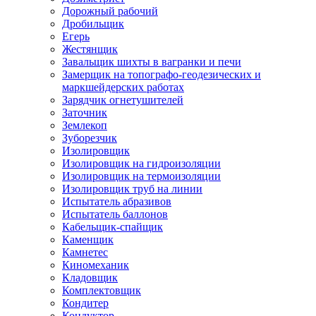
Дорожный рабочий
Дробильщик
Егерь
Жестянщик
Завальщик шихты в вагранки и печи
Замерщик на топографо-геодезических и
маркшейдерских работах
Зарядчик огнетушителей
Заточник
Землекоп
Зуборезчик
Изолировщик
Изолировщик на гидроизоляции
Изолировщик на термоизоляции
Изолировщик труб на линии
Испытатель абразивов
Испытатель баллонов
Кабельщик-спайщик
Каменщик
Камнетес
Киномеханик
Кладовщик
Комплектовщик
Кондитер
Кондуктор