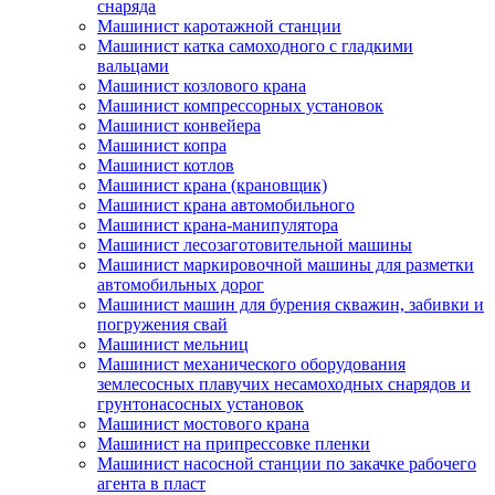
снаряда
Машинист каротажной станции
Машинист катка самоходного с гладкими
вальцами
Машинист козлового крана
Машинист компрессорных установок
Машинист конвейера
Машинист копра
Машинист котлов
Машинист крана (крановщик)
Машинист крана автомобильного
Машинист крана-манипулятора
Машинист лесозаготовительной машины
Машинист маркировочной машины для разметки
автомобильных дорог
Машинист машин для бурения скважин, забивки и
погружения свай
Машинист мельниц
Машинист механического оборудования
землесосных плавучих несамоходных снарядов и
грунтонасосных установок
Машинист мостового крана
Машинист на припрессовке пленки
Машинист насосной станции по закачке рабочего
агента в пласт