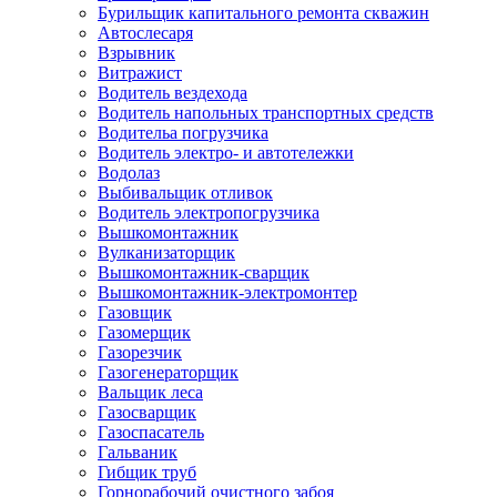
Бурильщик капитального ремонта скважин
Автослесаря
Взрывник
Витражист
Водитель вездехода
Водитель напольных транспортных средств
Водительа погрузчика
Водитель электро- и автотележки
Водолаз
Выбивальщик отливок
Водитель электропогрузчика
Вышкомонтажник
Вулканизаторщик
Вышкомонтажник-сварщик
Вышкомонтажник-электромонтер
Газовщик
Газомерщик
Газорезчик
Газогенераторщик
Вальщик леса
Газосварщик
Газоспасатель
Гальваник
Гибщик труб
Горнорабочий очистного забоя