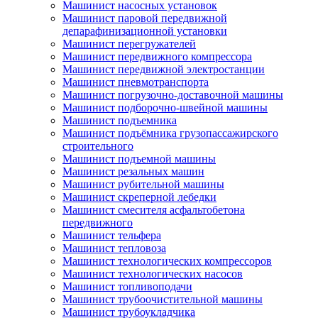
Машинист насосных установок
Машинист паровой передвижной
депарафинизационной установки
Машинист перегружателей
Машинист передвижного компрессора
Машинист передвижной электростанции
Машинист пневмотранспорта
Машинист погрузочно-доставочной машины
Машинист подборочно-швейной машины
Машинист подъемника
Машинист подъёмника грузопассажирского
строительного
Машинист подъемной машины
Машинист резальных машин
Машинист рубительной машины
Машинист скреперной лебедки
Машинист смесителя асфальтобетона
передвижного
Машинист тельфера
Машинист тепловоза
Машинист технологических компрессоров
Машинист технологических насосов
Машинист топливоподачи
Машинист трубоочистительной машины
Машинист трубоукладчика