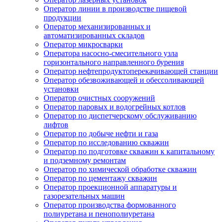
Оператор линии в производстве пищевой
продукции
Оператор механизированных и
автоматизированных складов
Оператор микросварки
Оператора насосно-смесительного узла
горизонтального направленного бурения
Оператор нефтепродуктоперекачивающей станции
Оператор обезвоживающей и обессоливающей
установки
Оператор очистных сооружений
Оператор паровых и водогрейных котлов
Оператор по диспетчерскому обслуживанию
лифтов
Оператор по добыче нефти и газа
Оператор по исследованию скважин
Оператор по подготовке скважин к капитальному
и подземному ремонтам
Оператор по химической обработке скважин
Оператор по цементажу скважин
Оператор проекционной аппаратуры и
газорезательных машин
Оператор производства формованного
полиуретана и пенополиуретана