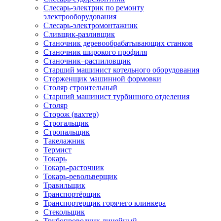
Слесарь-электрик по ремонту
электрооборудования
Слесарь-электромонтажник
Сливщик-разливщик
Станочник деревообрабатывающих станков
Станочник широкого профиля
Станочник–распиловщик
Старший машинист котельного оборудования
Стерженщик машинной формовки
Столяр строительный
Старший машинист турбинного отделения
Столяр
Сторож (вахтер)
Строгальщик
Стропальщик
Такелажник
Термист
Токарь
Токарь-расточник
Токарь-револьверщик
Травильщик
Транспортёрщик
Транспортерщик горячего клинкера
Стекольщик
Трубопроводчик линейный