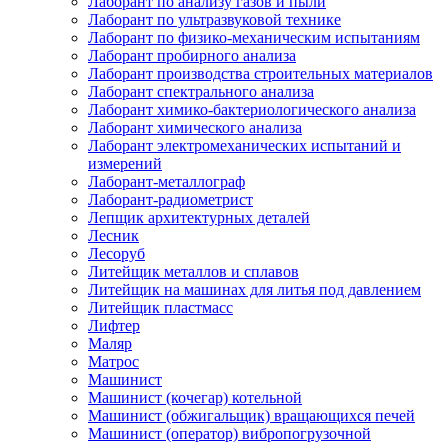
Лаборант по анализу газов и пыли
Лаборант по ультразвуковой технике
Лаборант по физико-механическим испытаниям
Лаборант пробирного анализа
Лаборант производства строительных материалов
Лаборант спектрального анализа
Лаборант химико-бактериологического анализа
Лаборант химического анализа
Лаборант электромеханических испытаний и
измерений
Лаборант-металлограф
Лаборант-радиометрист
Лепщик архитектурных деталей
Лесник
Лесоруб
Литейщик металлов и сплавов
Литейщик на машинах для литья под давлением
Литейщик пластмасс
Лифтер
Маляр
Матрос
Машинист
Машинист (кочегар) котельной
Машинист (обжигальщик) вращающихся печей
Машинист (оператор) вибропогрузочной