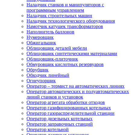
Наладчик станков и манипуляторов с
программным управлением
Наладчик строительных машин
Наладчик технологического оборудования
Намотчик катушек трансформаторов
Наполнитель баллонов
Нумеровщик
Обжигальщик
Облицовщик деталей мебели
Облицовщик синтетическими материалами
Облицовщик-плиточник
Обмуровщик кислотных резервуаров
Обрубщик
Обходчик линейный
Огнеупорщик
Оператор – термист на автоматических линиях
Оператор автоматических и полуавтоматических
линий станков и установок
Оператор агрегата обработки отходов
Оператор газифицированных котельных
Оператор газораспределительной станции
Оператор дизельных котельных
Оператор заправочных станций
Оператор котельной
Оператор лазерных установок