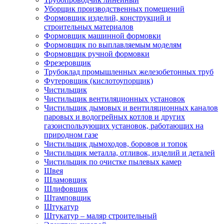
Уборщик производственных помещений
Формовщик изделий, конструкций и
строительных материалов
Формовщик машинной формовки
Формовщик по выплавляемым моделям
Формовщик ручной формовки
Фрезеровщик
Трубоклад промышленных железобетонных труб
Футеровщик (кислотоупорщик)
Чистильщик
Чистильщик вентиляционных установок
Чистильщик дымовых и вентиляционных каналов
паровых и водогрейных котлов и других
газоиспользующих установок, работающих на
природном газе
Чистильщик дымоходов, боровов и топок
Чистильщик металла, отливок, изделий и деталей
Чистильщик по очистке пылевых камер
Швея
Шламовщик
Шлифовщик
Штамповщик
Штукатур
Штукатур – маляр строительный