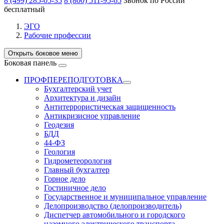
8 (499) 285-05-35
8 (800) 511-95-65
Звонок по России
бесплатный
ЭГО
Рабочие профессии
Открыть боковое меню
Боковая панель
ПРОФПЕРЕПОДГОТОВКА
Бухгалтерский учет
Архитектура и дизайн
Антитеррористическая защищенность
Антикризисное управление
Геодезия
БДД
44-ФЗ
Геология
Гидрометеорология
Главный бухгалтер
Горное дело
Гостиничное дело
Государственное и муниципальное управление
Делопроизводство (делопроизводитель)
Диспетчер автомобильного и городского
наземного электрического транспорта