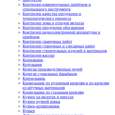
Контролер измерительных приборов и
специального инструмента
Контролер качества продукции и
технологического процесса
Контролер лома и отходов металла
Контролер продукции обогащения
Контролер радиоэлектронной аппаратуры и
приборов
Контролер сварочных работ
Контролер станочных и слесарных работ
Контролер строительных изделий и материалов
Контролер-кассир
Копровщик
Котельщик
Кочегар производственных печей
Кочегар сушильных барабанов
Крепильщик
Кровельщик по рулонным кровлям и по кровлям
из штучных материалов
Кровельщик по стальным кровлям
Кузнец на молотах и прессах
Кузнец ручной ковки
Кузнец-штамповщик
Курьер