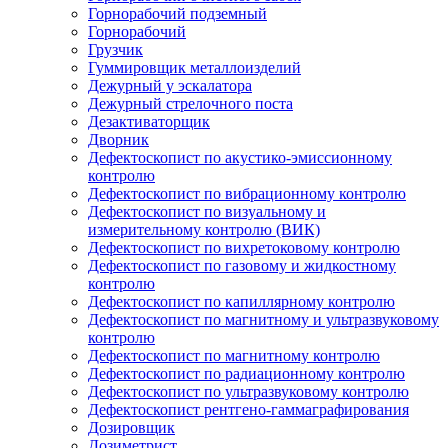
Горнорабочий подземный
Горнорабочий
Грузчик
Гуммировщик металлоизделий
Дежурный у эскалатора
Дежурный стрелочного поста
Дезактиваторщик
Дворник
Дефектоскопист по акустико-эмиссионному
контролю
Дефектоскопист по вибрационному контролю
Дефектоскопист по визуальному и
измерительному контролю (ВИК)
Дефектоскопист по вихретоковому контролю
Дефектоскопист по газовому и жидкостному
контролю
Дефектоскопист по капиллярному контролю
Дефектоскопист по магнитному и ультразвуковому
контролю
Дефектоскопист по магнитному контролю
Дефектоскопист по радиационному контролю
Дефектоскопист по ультразвуковому контролю
Дефектоскопист рентгено-гаммаграфирования
Дозировщик
Дозиметрист