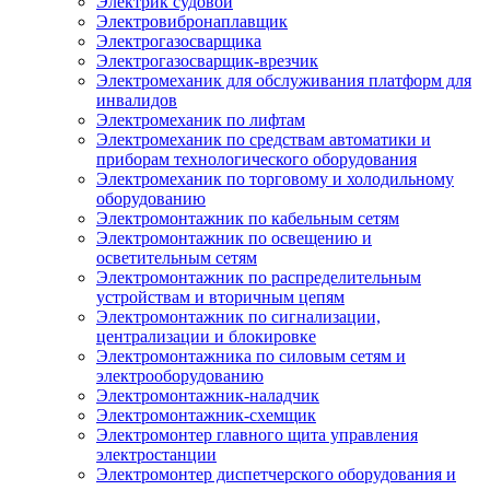
Электрик судовой
Электровибронаплавщик
Электрогазосварщика
Электрогазосварщик-врезчик
Электромеханик для обслуживания платформ для
инвалидов
Электромеханик по лифтам
Электромеханик по средствам автоматики и
приборам технологического оборудования
Электромеханик по торговому и холодильному
оборудованию
Электромонтажник по кабельным сетям
Электромонтажник по освещению и
осветительным сетям
Электромонтажник по распределительным
устройствам и вторичным цепям
Электромонтажник по сигнализации,
централизации и блокировке
Электромонтажника по силовым сетям и
электрооборудованию
Электромонтажник-наладчик
Электромонтажник-схемщик
Электромонтер главного щита управления
электростанции
Электромонтер диспетчерского оборудования и