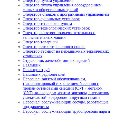
Оператор пульта управления
Оператор пульта управления оборудованием
жилых и общественных зданий
Оператора станков с программным управлением
Оператор сушильных установок
Оператор теплового пункта
Оператор технологических установок
Оператор электронно-вычислительных и
вычислительных машин
Оператор товарный
Оператор этикетировочного станка
Оператор-термист на передвижных термических
установках
Отделочник железобетонных изделий
Паяльщик
Паяльщик труб
Паяльщик радиодеталей
Персонал, занятый обслуживанием,
транспортировкой и хранением баллонов с
пропан-бутановыми смесями (СУГ), метаном
(СУГ), кислородом, азотом, аргоном, ацетиленом,
углекислотой, водородом и другими газами
Персонал, обслуживающий сосуды, работающие
под давлением
Персонал, обслуживающий трубопроводы пара и