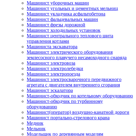
Машинист уборочных машин
Машинист угольных и цементных мельниц
Машинист укладчика асфальтобетона
Машинист фальцевальных машин
Машинист фрезы дорожной
Машинист холодильных установок
Машинист центрального теплового щита
управления котлами
Машиниста экскаватора
Машинист электрического оборудования
землесосного плавучего несамоходного снаряда
Машинист электровоза
Машинист электролебедки
Машинист электропоезда
Машинист электросварочного передвижного
агрегата с двигателем внутреннего сгорания
Машинист эскалатора
Машинист-обходчик по котельному оборудованию
Машинист-обходчик по турбинному
оборудованию
Машинист(оператор) воздушно-канатной дороги
Машинист портально-стрелового крана
Медник
Мельник
Модельщик по деревянным моделям