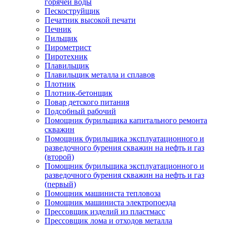
горячей воды
Пескоструйщик
Печатник высокой печати
Печник
Пильщик
Пирометрист
Пиротехник
Плавильщик
Плавильщик металла и сплавов
Плотник
Плотник-бетонщик
Повар детского питания
Подсобный рабочий
Помощник бурильщика капитального ремонта
скважин
Помощник бурильщика эксплуатационного и
разведочного бурения скважин на нефть и газ
(второй)
Помощник бурильщика эксплуатационного и
разведочного бурения скважин на нефть и газ
(первый)
Помощник машиниста тепловоза
Помощник машиниста электропоезда
Прессовщик изделий из пластмасс
Прессовщик лома и отходов металла