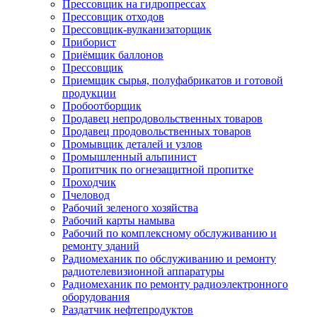
Прессовщик на гидропрессах
Прессовщик отходов
Прессовщик-вулканизаторщик
Приборист
Приёмщик баллонов
Прессовщик
Приемщик сырья, полуфабрикатов и готовой
продукции
Пробоотборщик
Продавец непродовольственных товаров
Продавец продовольственных товаров
Промывщик деталей и узлов
Промышленный альпинист
Пропитчик по огнезащитной пропитке
Проходчик
Пчеловод
Рабочий зеленого хозяйства
Рабочий карты намыва
Рабочий по комплексному обслуживанию и
ремонту зданий
Радиомеханик по обслуживанию и ремонту
радиотелевизионной аппаратуры
Радиомеханик по ремонту радиоэлектронного
оборудования
Раздатчик нефтепродуктов