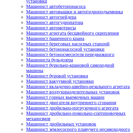
установки
Машинист автобетононасоса
Машинист автовышки и автогидроподъемника
Машинист автогрейдера
Машинист автогудронатора
Машинист автомотрисы
Машинист агрегата бесшвейного скрепления
Машинист башенного крана
Машинист береговых насосных станций
Машинист бетононасосной установки
Машинист бетоносмесителя передвижного
Машиниста бульдозера
Машинист бурильно-крановой самоходной
машины
Машинист буровой установки
Машинист вакуумной установки
Машинист вкладочно-швейно-резального агрегата
Машинист воздухоразделительных установок
Машинист горных выемочных машин
Машинист двигателя внутреннего сгорания
Машинист дробильно-погрузочного агрегата
Машинист дробильно-помольно-сортировочных
механизмов
Машинист дробильных установок
Машинист землесосного плавучего несамоходного