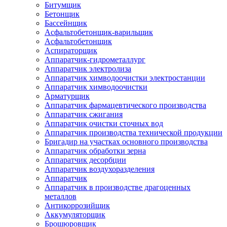
Битумщик
Бетонщик
Бассейнщик
Асфальтобетонщик-варильщик
Асфальтобетонщик
Аспираторщик
Аппаратчик-гидрометаллург
Аппаратчик электролиза
Аппаратчик химводоочистки электростанции
Аппаратчик химводоочистки
Арматурщик
Аппаратчик фармацевтического производства
Аппаратчик сжигания
Аппаратчик очистки сточных вод
Аппаратчик производства технической продукции
Бригадир на участках основного производства
Аппаратчик обработки зерна
Аппаратчик десорбции
Аппаратчик воздухоразделения
Аппаратчик
Аппаратчик в производстве драгоценных
металлов
Антикоррозийщик
Аккумуляторщик
Брошюровщик