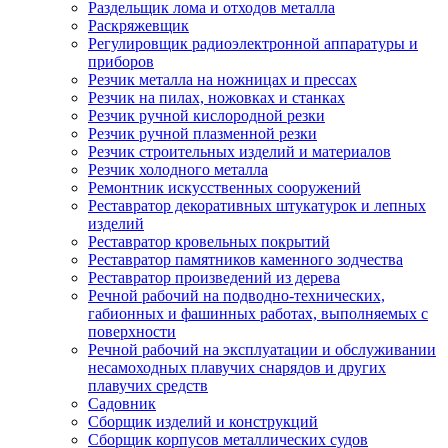
Раздельщик лома и отходов металла
Раскряжевщик
Регулировщик радиоэлектронной аппаратуры и
приборов
Резчик металла на ножницах и прессах
Резчик на пилах, ножовках и станках
Резчик ручной кислородной резки
Резчик ручной плазменной резки
Резчик строительных изделий и материалов
Резчик холодного металла
Ремонтник искусственных сооружений
Реставратор декоративных штукатурок и лепных
изделий
Реставратор кровельных покрытий
Реставратор памятников каменного зодчества
Реставратор произведений из дерева
Речной рабочий на подводно-технических,
габионных и фашинных работах, выполняемых с
поверхности
Речной рабочий на эксплуатации и обслуживании
несамоходных плавучих снарядов и других
плавучих средств
Садовник
Сборщик изделий и конструкций
Сборщик корпусов металлических судов