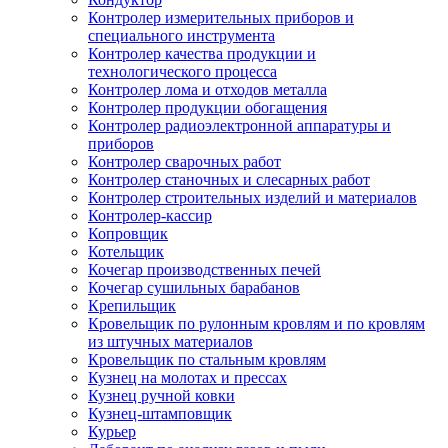
Контролер измерительных приборов и
специального инструмента
Контролер качества продукции и
технологического процесса
Контролер лома и отходов металла
Контролер продукции обогащения
Контролер радиоэлектронной аппаратуры и
приборов
Контролер сварочных работ
Контролер станочных и слесарных работ
Контролер строительных изделий и материалов
Контролер-кассир
Копровщик
Котельщик
Кочегар производственных печей
Кочегар сушильных барабанов
Крепильщик
Кровельщик по рулонным кровлям и по кровлям
из штучных материалов
Кровельщик по стальным кровлям
Кузнец на молотах и прессах
Кузнец ручной ковки
Кузнец-штамповщик
Курьер