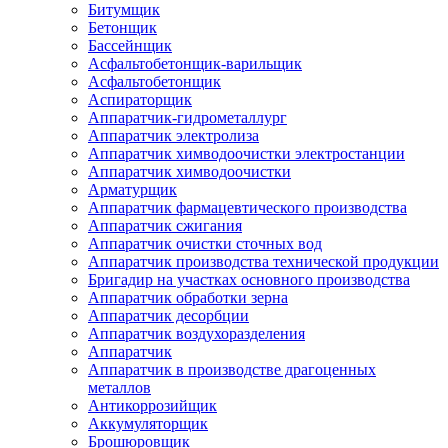
Битумщик
Бетонщик
Бассейнщик
Асфальтобетонщик-варильщик
Асфальтобетонщик
Аспираторщик
Аппаратчик-гидрометаллург
Аппаратчик электролиза
Аппаратчик химводоочистки электростанции
Аппаратчик химводоочистки
Арматурщик
Аппаратчик фармацевтического производства
Аппаратчик сжигания
Аппаратчик очистки сточных вод
Аппаратчик производства технической продукции
Бригадир на участках основного производства
Аппаратчик обработки зерна
Аппаратчик десорбции
Аппаратчик воздухоразделения
Аппаратчик
Аппаратчик в производстве драгоценных
металлов
Антикоррозийщик
Аккумуляторщик
Брошюровщик