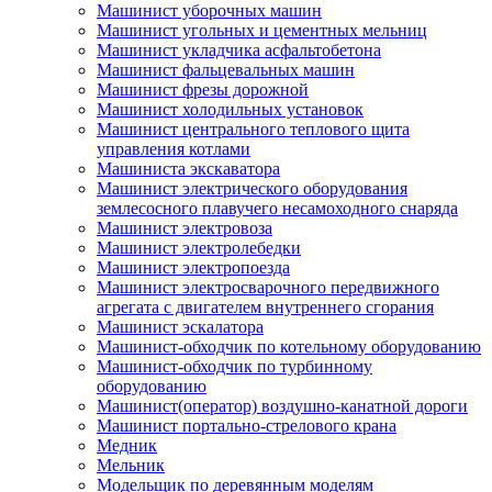
Машинист уборочных машин
Машинист угольных и цементных мельниц
Машинист укладчика асфальтобетона
Машинист фальцевальных машин
Машинист фрезы дорожной
Машинист холодильных установок
Машинист центрального теплового щита
управления котлами
Машиниста экскаватора
Машинист электрического оборудования
землесосного плавучего несамоходного снаряда
Машинист электровоза
Машинист электролебедки
Машинист электропоезда
Машинист электросварочного передвижного
агрегата с двигателем внутреннего сгорания
Машинист эскалатора
Машинист-обходчик по котельному оборудованию
Машинист-обходчик по турбинному
оборудованию
Машинист(оператор) воздушно-канатной дороги
Машинист портально-стрелового крана
Медник
Мельник
Модельщик по деревянным моделям