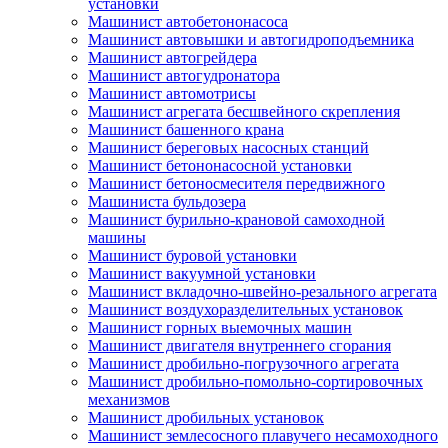
установки
Машинист автобетононасоса
Машинист автовышки и автогидроподъемника
Машинист автогрейдера
Машинист автогудронатора
Машинист автомотрисы
Машинист агрегата бесшвейного скрепления
Машинист башенного крана
Машинист береговых насосных станций
Машинист бетононасосной установки
Машинист бетоносмесителя передвижного
Машиниста бульдозера
Машинист бурильно-крановой самоходной
машины
Машинист буровой установки
Машинист вакуумной установки
Машинист вкладочно-швейно-резального агрегата
Машинист воздухоразделительных установок
Машинист горных выемочных машин
Машинист двигателя внутреннего сгорания
Машинист дробильно-погрузочного агрегата
Машинист дробильно-помольно-сортировочных
механизмов
Машинист дробильных установок
Машинист землесосного плавучего несамоходного