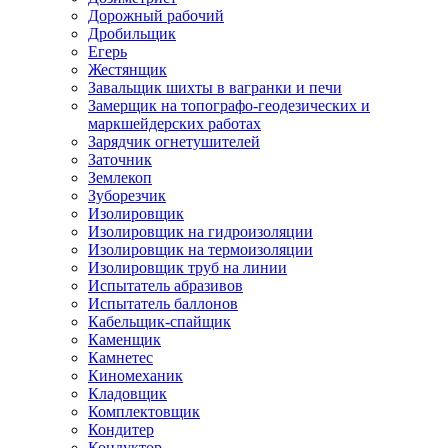
Дорожный рабочий
Дробильщик
Егерь
Жестянщик
Завальщик шихты в вагранки и печи
Замерщик на топографо-геодезических и
маркшейдерских работах
Зарядчик огнетушителей
Заточник
Землекоп
Зуборезчик
Изолировщик
Изолировщик на гидроизоляции
Изолировщик на термоизоляции
Изолировщик труб на линии
Испытатель абразивов
Испытатель баллонов
Кабельщик-спайщик
Каменщик
Камнетес
Киномеханик
Кладовщик
Комплектовщик
Кондитер
Кондуктор