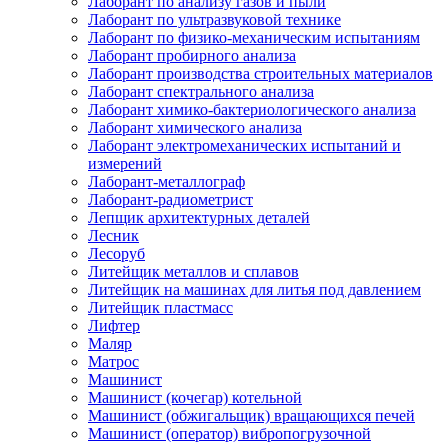
Лаборант по анализу газов и пыли
Лаборант по ультразвуковой технике
Лаборант по физико-механическим испытаниям
Лаборант пробирного анализа
Лаборант производства строительных материалов
Лаборант спектрального анализа
Лаборант химико-бактериологического анализа
Лаборант химического анализа
Лаборант электромеханических испытаний и
измерений
Лаборант-металлограф
Лаборант-радиометрист
Лепщик архитектурных деталей
Лесник
Лесоруб
Литейщик металлов и сплавов
Литейщик на машинах для литья под давлением
Литейщик пластмасс
Лифтер
Маляр
Матрос
Машинист
Машинист (кочегар) котельной
Машинист (обжигальщик) вращающихся печей
Машинист (оператор) вибропогрузочной