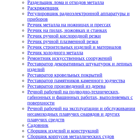
Раздельщик лома и отходов металла
Раскряжевщик
Регулировщик радиоэлектронной аппаратуры и
приборов
Резчик металла на ножницах и прессах
Резчик на пилах, ножовках и станках
Резчик ручной кислородной резки
Резчик ручной плазменной резки
Резчик строительных изделий и материалов
Резчик холодного металла
Ремонтник искусственных сооружений
Реставратор декоративных штукатурок и лепных
изделий
Реставратор кровельных покрытий
Реставратор памятников каменного зодчества
Реставратор произведений из дерева
Речной рабочий на подводно-технических,
габионных и фашинных работах, выполняемых с
поверхности
Речной рабочий на эксплуатации и обслуживании
несамоходных плавучих снарядов и других
плавучих средств
Садовник
Сборщик изделий и конструкций
Сборщик корпусов металлических судов