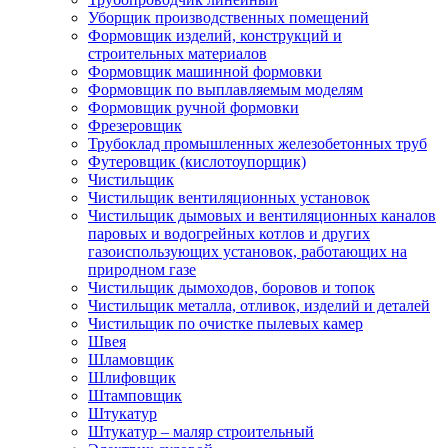
Уборщик производственных помещений
Формовщик изделий, конструкций и
строительных материалов
Формовщик машинной формовки
Формовщик по выплавляемым моделям
Формовщик ручной формовки
Фрезеровщик
Трубоклад промышленных железобетонных труб
Футеровщик (кислотоупорщик)
Чистильщик
Чистильщик вентиляционных установок
Чистильщик дымовых и вентиляционных каналов
паровых и водогрейных котлов и других
газоиспользующих установок, работающих на
природном газе
Чистильщик дымоходов, боровов и топок
Чистильщик металла, отливок, изделий и деталей
Чистильщик по очистке пылевых камер
Швея
Шламовщик
Шлифовщик
Штамповщик
Штукатур
Штукатур – маляр строительный