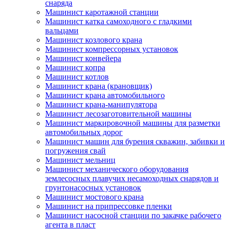
снаряда
Машинист каротажной станции
Машинист катка самоходного с гладкими
вальцами
Машинист козлового крана
Машинист компрессорных установок
Машинист конвейера
Машинист копра
Машинист котлов
Машинист крана (крановщик)
Машинист крана автомобильного
Машинист крана-манипулятора
Машинист лесозаготовительной машины
Машинист маркировочной машины для разметки
автомобильных дорог
Машинист машин для бурения скважин, забивки и
погружения свай
Машинист мельниц
Машинист механического оборудования
землесосных плавучих несамоходных снарядов и
грунтонасосных установок
Машинист мостового крана
Машинист на припрессовке пленки
Машинист насосной станции по закачке рабочего
агента в пласт