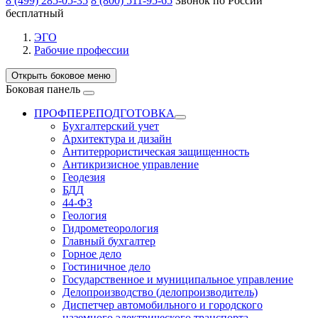
8 (499) 285-05-35
8 (800) 511-95-65
Звонок по России
бесплатный
ЭГО
Рабочие профессии
Открыть боковое меню
Боковая панель
ПРОФПЕРЕПОДГОТОВКА
Бухгалтерский учет
Архитектура и дизайн
Антитеррористическая защищенность
Антикризисное управление
Геодезия
БДД
44-ФЗ
Геология
Гидрометеорология
Главный бухгалтер
Горное дело
Гостиничное дело
Государственное и муниципальное управление
Делопроизводство (делопроизводитель)
Диспетчер автомобильного и городского
наземного электрического транспорта