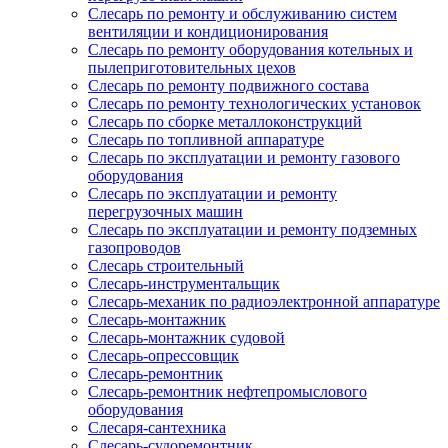
Слесарь по ремонту и обслуживанию систем
вентиляции и кондиционирования
Слесарь по ремонту оборудования котельных и
пылеприготовительных цехов
Слесарь по ремонту подвижного состава
Слесарь по ремонту технологических установок
Слесарь по сборке металлоконструкций
Слесарь по топливной аппаратуре
Слесарь по эксплуатации и ремонту газового
оборудования
Слесарь по эксплуатации и ремонту
перегрузочных машин
Слесарь по эксплуатации и ремонту подземных
газопроводов
Слесарь строительный
Слесарь-инструментальщик
Слесарь-механик по радиоэлектронной аппаратуре
Слесарь-монтажник
Слесарь-монтажник судовой
Слесарь-опрессовщик
Слесарь-ремонтник
Слесарь-ремонтник нефтепромыслового
оборудования
Слесаря-сантехника
Слесарь-судоремонтник