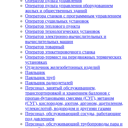
Оператор пульта управления
Оператор пульта управления оборудованием
жилых и общественных зданий
Оператора станков с программным управлением
Оператор сушильных установок
Оператор теплового пункта
Оператор технологических установок
Оператор электронно-вычислительных и
вычислительных машин
Оператор товарный
Оператор этикетировочного станка
Оператор-термист на передвижных термических
установках
Отделочник железобетонных изделий
Паяльщик
Паяльщик труб
Паяльщик радиодеталей
Персонал, занятый обслуживанием,
транспортировкой и хранением баллонов с
пропан-бутановыми смесями (СУГ), метаном
(СУГ), кислородом, азотом, аргоном, ацетиленом,
углекислотой, водородом и другими газами
Персонал, обслуживающий сосуды, работающие
под давлением
Персонал, обслуживающий трубопроводы пара и