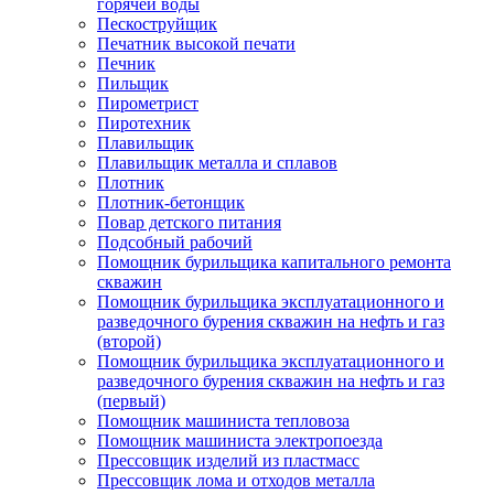
горячей воды
Пескоструйщик
Печатник высокой печати
Печник
Пильщик
Пирометрист
Пиротехник
Плавильщик
Плавильщик металла и сплавов
Плотник
Плотник-бетонщик
Повар детского питания
Подсобный рабочий
Помощник бурильщика капитального ремонта
скважин
Помощник бурильщика эксплуатационного и
разведочного бурения скважин на нефть и газ
(второй)
Помощник бурильщика эксплуатационного и
разведочного бурения скважин на нефть и газ
(первый)
Помощник машиниста тепловоза
Помощник машиниста электропоезда
Прессовщик изделий из пластмасс
Прессовщик лома и отходов металла