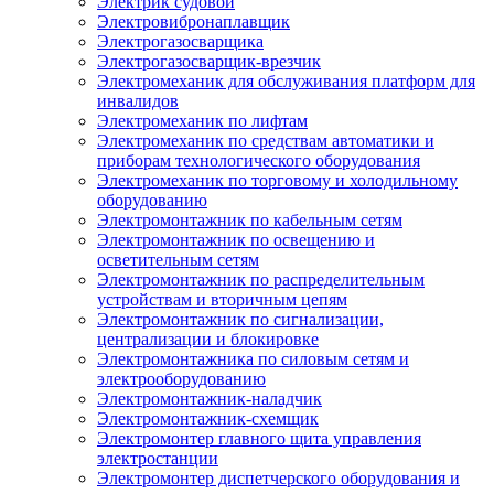
Электрик судовой
Электровибронаплавщик
Электрогазосварщика
Электрогазосварщик-врезчик
Электромеханик для обслуживания платформ для
инвалидов
Электромеханик по лифтам
Электромеханик по средствам автоматики и
приборам технологического оборудования
Электромеханик по торговому и холодильному
оборудованию
Электромонтажник по кабельным сетям
Электромонтажник по освещению и
осветительным сетям
Электромонтажник по распределительным
устройствам и вторичным цепям
Электромонтажник по сигнализации,
централизации и блокировке
Электромонтажника по силовым сетям и
электрооборудованию
Электромонтажник-наладчик
Электромонтажник-схемщик
Электромонтер главного щита управления
электростанции
Электромонтер диспетчерского оборудования и