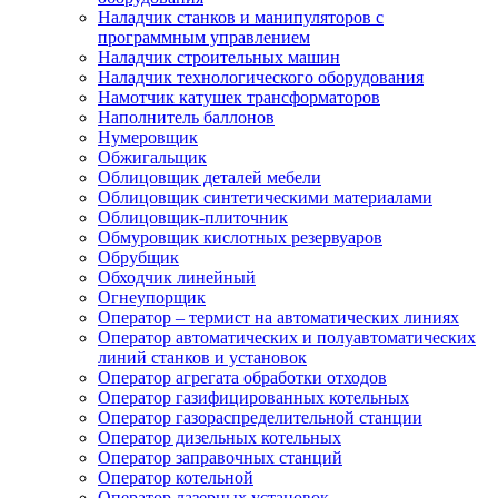
Наладчик станков и манипуляторов с
программным управлением
Наладчик строительных машин
Наладчик технологического оборудования
Намотчик катушек трансформаторов
Наполнитель баллонов
Нумеровщик
Обжигальщик
Облицовщик деталей мебели
Облицовщик синтетическими материалами
Облицовщик-плиточник
Обмуровщик кислотных резервуаров
Обрубщик
Обходчик линейный
Огнеупорщик
Оператор – термист на автоматических линиях
Оператор автоматических и полуавтоматических
линий станков и установок
Оператор агрегата обработки отходов
Оператор газифицированных котельных
Оператор газораспределительной станции
Оператор дизельных котельных
Оператор заправочных станций
Оператор котельной
Оператор лазерных установок