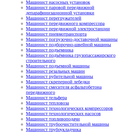
Машинист насосных установок
Машинист паровой передвижной
депарафинизационной установки
Машинист перегружателей
Машинист передвижного компрессора
Машинист передвижной электростанции
Машинист пневмотранспорта
Машинист погрузочно-доставочной машины
Машинист подборочно-швейной машины
Машинист подъемника
Машинист подъёмника грузопассажирского
строительного
Машинист подъемной машины
Машинист резальных машин
Машинист рубительной машины
Машинист скреперной лебедки
Машинист смесителя асфальтобетона
передвижного
Машинист тельфера
Машинист тепловоза
Машинист технологических компрессоров
Машинист технологических насосов
Машинист топливоподачи
Машинист трубоочистительной машины
Машинист трубоукладчика