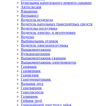
Бурильщик капитального ремонта скважин
Автослесаря
Взрывник
Витражист
Водитель вездехода
Водитель напольных транспортных средств
Водительа погрузчика
Водитель электро- и автотележки
Водолаз
Выбивальщик отливок
Водитель электропогрузчика
Вышкомонтажник
Вулканизаторщик
Вышкомонтажник-сварщик
Вышкомонтажник-электромонтер
Газовщик
Газомерщик
Газорезчик
Газогенераторщик
Вальщик леса
Газосварщик
Газоспасатель
Гальваник
Гибщик труб
Горнорабочий очистного забоя