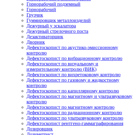
Горнорабочий подземный
Горнорабочий
Грузчик
Гуммировщик металлоизделий
Дежурный у эскалатора
Дежурный стрелочного поста
Дезактиваторщик
Дворник
Дефектоскопист по акустико-эмиссионному
контролю
Дефектоскопист по вибрационному контролю
Дефектоскопист по визуальному и
измерительному контролю (ВИК)
Дефектоскопист по вихретоковому контролю
Дефектоскопист по газовому и жидкостному
контролю
Дефектоскопист по капиллярному контролю
Дефектоскопист по магнитному и ультразвуковому
контролю
Дефектоскопист по магнитному контролю
Дефектоскопист по радиационному контролю
Дефектоскопист по ультразвуковому контролю
Дефектоскопист рентгено-гаммаграфирования
Дозировщик
Дозиметрист