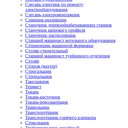
Слесарь-электрик по ремонту
электрооборудования
Слесарь-электромонтажник
Сливщик-разливщик
Станочник деревообрабатывающих станков
Станочник широкого профиля
Станочник–распиловщик
Старший машинист котельного оборудования
Стерженщик машинной формовки
Столяр строительный
Старший машинист турбинного отделения
Столяр
Сторож (вахтер)
Строгальщик
Стропальщик
Такелажник
Термист
Токарь
Токарь-расточник
Токарь-револьверщик
Травильщик
Транспортёрщик
Транспортерщик горячего клинкера
Стекольщик
Трубопроводчик линейный