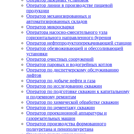
Оператор линии в производстве пищевой
продукции
Оператор механизированных и
автоматизированных складов
Оператор микросварки
Оператора насосно-смесительного узла
горизонтального направленного бурения
Оператор нефтепродуктоперекачивающей станции
Оператор обезвоживающей и обессоливающей
установки
Оператор очистных сооружений
Оператор паровых и водогрейных котлов
Оператор по диспетчерскому обслуживанию
лифтов
Оператор по добыче нефти и газа
Оператор по исследованию скважин
Оператор по подготовке скважин к капитальному
и подземному ремонтам
Оператор по химической обработке скважин
Оператор по цементажу скважин
Оператор проекционной аппаратуры и
газорезательных машин
Оператор производства формованного
полиуретана и пенополиуретана