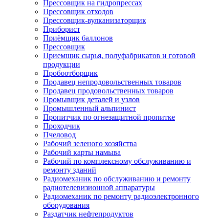
Прессовщик на гидропрессах
Прессовщик отходов
Прессовщик-вулканизаторщик
Приборист
Приёмщик баллонов
Прессовщик
Приемщик сырья, полуфабрикатов и готовой
продукции
Пробоотборщик
Продавец непродовольственных товаров
Продавец продовольственных товаров
Промывщик деталей и узлов
Промышленный альпинист
Пропитчик по огнезащитной пропитке
Проходчик
Пчеловод
Рабочий зеленого хозяйства
Рабочий карты намыва
Рабочий по комплексному обслуживанию и
ремонту зданий
Радиомеханик по обслуживанию и ремонту
радиотелевизионной аппаратуры
Радиомеханик по ремонту радиоэлектронного
оборудования
Раздатчик нефтепродуктов