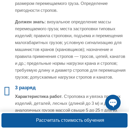
размером перемещаемого груза. Определение
пригодности стропов.
Должен знать:
визуальное определение массы
перемещаемого груза; места застроповки типовых
изделий; правила строповки, подъема и перемещения
малогабаритных грузов; условную сигнализацию для
машинистов кранов (крановщиков); назначение и
правила применения стропов — тросов, цепей, канатов
и др.; предельные нормы нагрузки крана и стропов;
требуемую длину и диаметр стропов для перемещения
грузов; допускаемые нагрузки стропов и канатов.
3 разряд
Характеристика работ
. Строповка и увязка простых
изделий, деталей, лесных (длиной до 3 м) и других
аналогичных грузов массой свыше 5 до 25 т для их
Open ch
подъема, перемещения и укладки. Строповка и увязка
Рассчитать стоимость обучения
грузов средней сложности, лесных грузов (длиной