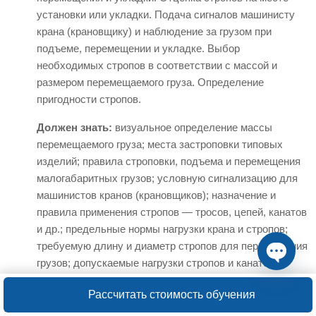
установки или укладки. Подача сигналов машинисту
крана (крановщику) и наблюдение за грузом при
подъеме, перемещении и укладке. Выбор
необходимых стропов в соответствии с массой и
размером перемещаемого груза. Определение
пригодности стропов.
Должен знать:
визуальное определение массы
перемещаемого груза; места застроповки типовых
изделий; правила строповки, подъема и перемещения
малогабаритных грузов; условную сигнализацию для
машинистов кранов (крановщиков); назначение и
правила применения стропов — тросов, цепей, канатов
и др.; предельные нормы нагрузки крана и стропов;
требуемую длину и диаметр стропов для перемещения
грузов; допускаемые нагрузки стропов и канатов.
Open ch
3 разряд
Рассчитать стоимость обучения
Характеристика работ
. Строповка и увязка простых