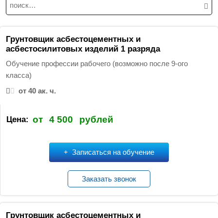
Н
а
й
т
Грунтовщик асбестоцементных и
и
асбестосилитовых изделий 1 разряда
:
Обучение профессии рабочего (возможно после 9-ого
класса)
от 40 ак. ч.
от
4 500
рублей
Цена:
Записаться на обучение
Заказать звонок
Грунтовщик асбестоцементных и