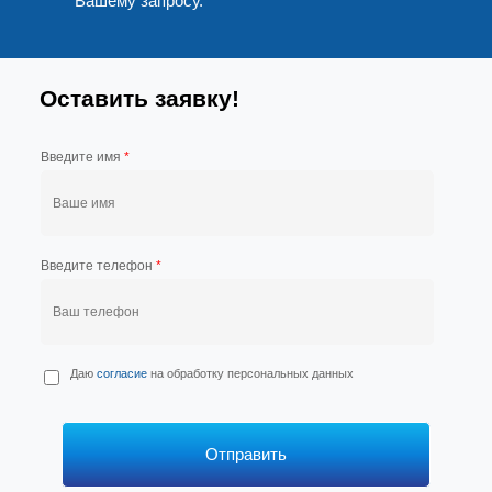
Вашему запросу.
Оставить заявку!
Введите имя
*
Введите телефон
*
П
Даю
согласие
на обработку персональных данных
е
р
с
*
Отправить