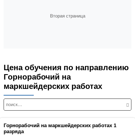
Вторая страница
Цена обучения по направлению
Горнорабочий на
маркшейдерских работах
Н
а
й
т
Горнорабочий на маркшейдерских работах 1
и
разряда