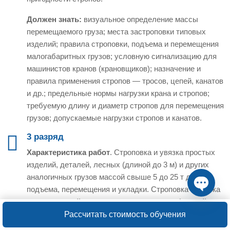
Должен знать:
визуальное определение массы
перемещаемого груза; места застроповки типовых
изделий; правила строповки, подъема и перемещения
малогабаритных грузов; условную сигнализацию для
машинистов кранов (крановщиков); назначение и
правила применения стропов — тросов, цепей, канатов
и др.; предельные нормы нагрузки крана и стропов;
требуемую длину и диаметр стропов для перемещения
грузов; допускаемые нагрузки стропов и канатов.
3 разряд
Характеристика работ
. Строповка и увязка простых
изделий, деталей, лесных (длиной до 3 м) и других
аналогичных грузов массой свыше 5 до 25 т для их
подъема, перемещения и укладки. Строповка и увязка
грузов средней сложности, лесных грузов (длиной
Open ch
свыше 3 до 6 м), изделий, деталей и узлов с
Рассчитать стоимость обучения
установкой их на станок, подмостей и других