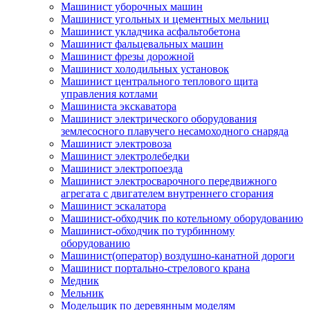
Машинист уборочных машин
Машинист угольных и цементных мельниц
Машинист укладчика асфальтобетона
Машинист фальцевальных машин
Машинист фрезы дорожной
Машинист холодильных установок
Машинист центрального теплового щита
управления котлами
Машиниста экскаватора
Машинист электрического оборудования
землесосного плавучего несамоходного снаряда
Машинист электровоза
Машинист электролебедки
Машинист электропоезда
Машинист электросварочного передвижного
агрегата с двигателем внутреннего сгорания
Машинист эскалатора
Машинист-обходчик по котельному оборудованию
Машинист-обходчик по турбинному
оборудованию
Машинист(оператор) воздушно-канатной дороги
Машинист портально-стрелового крана
Медник
Мельник
Модельщик по деревянным моделям