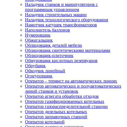
Наладчик станков и манипуляторов с
программным управлением
Наладчик строительных машин
Наладчик технологического оборудования
Намотчик катушек трансформаторов
Наполнитель баллонов
Нумеровщик
Обжигальщик
Облицовщик деталей мебели
Облицовщик синтетическими материалами
Облицовщик-плиточник
Обмуровщик кислотных резервуаров
Обрубщик
Обходчик линейный
Огнеупорщик
Оператор – термист на автоматических линиях
Оператор автоматических и полуавтоматических
линий станков и установок
Оператор агрегата обработки отходов
Оператор газифицированных котельных
Оператор газораспределительной станции
Оператор дизельных котельных
Оператор заправочных станций
Оператор котельной
Оператор лазерных установок