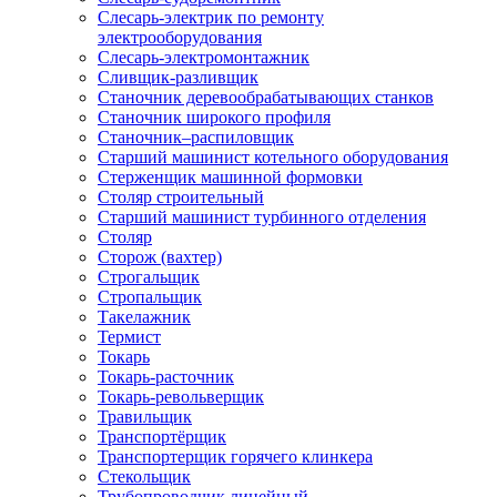
Слесарь-электрик по ремонту
электрооборудования
Слесарь-электромонтажник
Сливщик-разливщик
Станочник деревообрабатывающих станков
Станочник широкого профиля
Станочник–распиловщик
Старший машинист котельного оборудования
Стерженщик машинной формовки
Столяр строительный
Старший машинист турбинного отделения
Столяр
Сторож (вахтер)
Строгальщик
Стропальщик
Такелажник
Термист
Токарь
Токарь-расточник
Токарь-револьверщик
Травильщик
Транспортёрщик
Транспортерщик горячего клинкера
Стекольщик
Трубопроводчик линейный