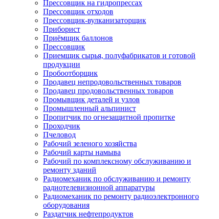
Прессовщик на гидропрессах
Прессовщик отходов
Прессовщик-вулканизаторщик
Приборист
Приёмщик баллонов
Прессовщик
Приемщик сырья, полуфабрикатов и готовой
продукции
Пробоотборщик
Продавец непродовольственных товаров
Продавец продовольственных товаров
Промывщик деталей и узлов
Промышленный альпинист
Пропитчик по огнезащитной пропитке
Проходчик
Пчеловод
Рабочий зеленого хозяйства
Рабочий карты намыва
Рабочий по комплексному обслуживанию и
ремонту зданий
Радиомеханик по обслуживанию и ремонту
радиотелевизионной аппаратуры
Радиомеханик по ремонту радиоэлектронного
оборудования
Раздатчик нефтепродуктов