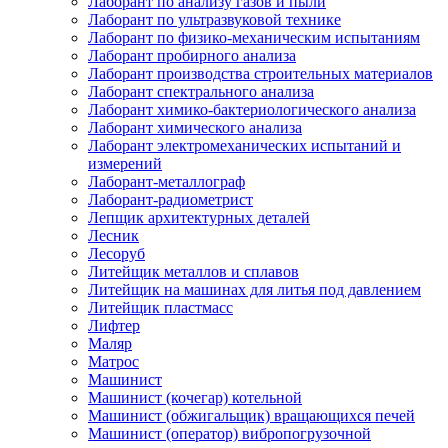
Лаборант по анализу газов и пыли
Лаборант по ультразвуковой технике
Лаборант по физико-механическим испытаниям
Лаборант пробирного анализа
Лаборант производства строительных материалов
Лаборант спектрального анализа
Лаборант химико-бактериологического анализа
Лаборант химического анализа
Лаборант электромеханических испытаний и
измерений
Лаборант-металлограф
Лаборант-радиометрист
Лепщик архитектурных деталей
Лесник
Лесоруб
Литейщик металлов и сплавов
Литейщик на машинах для литья под давлением
Литейщик пластмасс
Лифтер
Маляр
Матрос
Машинист
Машинист (кочегар) котельной
Машинист (обжигальщик) вращающихся печей
Машинист (оператор) вибропогрузочной