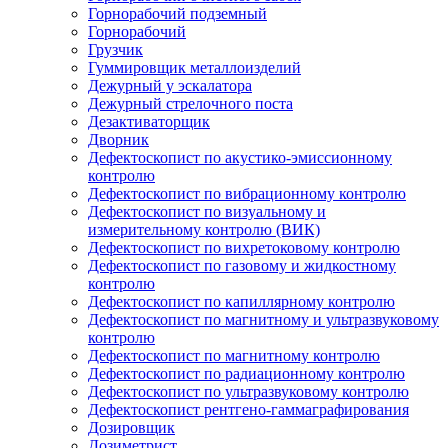
Горнорабочий подземный
Горнорабочий
Грузчик
Гуммировщик металлоизделий
Дежурный у эскалатора
Дежурный стрелочного поста
Дезактиваторщик
Дворник
Дефектоскопист по акустико-эмиссионному
контролю
Дефектоскопист по вибрационному контролю
Дефектоскопист по визуальному и
измерительному контролю (ВИК)
Дефектоскопист по вихретоковому контролю
Дефектоскопист по газовому и жидкостному
контролю
Дефектоскопист по капиллярному контролю
Дефектоскопист по магнитному и ультразвуковому
контролю
Дефектоскопист по магнитному контролю
Дефектоскопист по радиационному контролю
Дефектоскопист по ультразвуковому контролю
Дефектоскопист рентгено-гаммаграфирования
Дозировщик
Дозиметрист