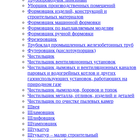
Уборщик производственных помещений
Формовщик изделий, конструкций и
строительных материалов
Формовщик машинной формовки
Формовщик по выплавляемым моделям
Формовщик ручной формовки
Фрезеровщик
Трубоклад промышленных железобетонных труб
Футеровщик (кислотоупорщик)
Чистильщик
Чистильщик вентиляционных установок
Чистильщик дымовых и вентиляционных каналов
паровых и водогрейных котлов и других
газоиспользующих установок, работающих на
природном газе
Чистильщик дымоходов, боровов и топок
Чистильщик металла, отливок, изделий и деталей
Чистильщик по очистке пылевых камер
Швея
Шламовщик
Шлифовщик
Штамповщик
Штукатур
Штукатур – маляр строительный