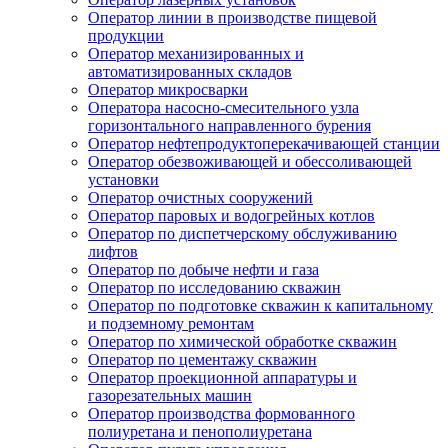
Оператор линии в производстве пищевой
продукции
Оператор механизированных и
автоматизированных складов
Оператор микросварки
Оператора насосно-смесительного узла
горизонтального направленного бурения
Оператор нефтепродуктоперекачивающей станции
Оператор обезвоживающей и обессоливающей
установки
Оператор очистных сооружений
Оператор паровых и водогрейных котлов
Оператор по диспетчерскому обслуживанию
лифтов
Оператор по добыче нефти и газа
Оператор по исследованию скважин
Оператор по подготовке скважин к капитальному
и подземному ремонтам
Оператор по химической обработке скважин
Оператор по цементажу скважин
Оператор проекционной аппаратуры и
газорезательных машин
Оператор производства формованного
полиуретана и пенополиуретана