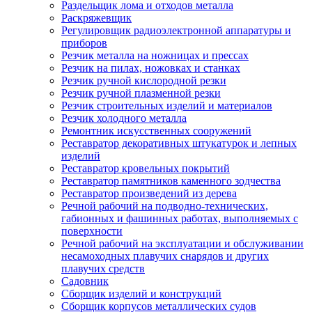
Раздельщик лома и отходов металла
Раскряжевщик
Регулировщик радиоэлектронной аппаратуры и
приборов
Резчик металла на ножницах и прессах
Резчик на пилах, ножовках и станках
Резчик ручной кислородной резки
Резчик ручной плазменной резки
Резчик строительных изделий и материалов
Резчик холодного металла
Ремонтник искусственных сооружений
Реставратор декоративных штукатурок и лепных
изделий
Реставратор кровельных покрытий
Реставратор памятников каменного зодчества
Реставратор произведений из дерева
Речной рабочий на подводно-технических,
габионных и фашинных работах, выполняемых с
поверхности
Речной рабочий на эксплуатации и обслуживании
несамоходных плавучих снарядов и других
плавучих средств
Садовник
Сборщик изделий и конструкций
Сборщик корпусов металлических судов