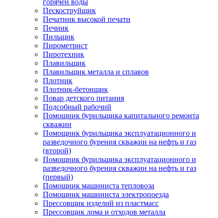
горячей воды
Пескоструйщик
Печатник высокой печати
Печник
Пильщик
Пирометрист
Пиротехник
Плавильщик
Плавильщик металла и сплавов
Плотник
Плотник-бетонщик
Повар детского питания
Подсобный рабочий
Помощник бурильщика капитального ремонта
скважин
Помощник бурильщика эксплуатационного и
разведочного бурения скважин на нефть и газ
(второй)
Помощник бурильщика эксплуатационного и
разведочного бурения скважин на нефть и газ
(первый)
Помощник машиниста тепловоза
Помощник машиниста электропоезда
Прессовщик изделий из пластмасс
Прессовщик лома и отходов металла