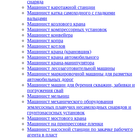
снаряда
Машинист каротажной станции
Машинист катка самоходного с гладкими
вальцами
Машинист козлового крана
Машинист компрессорных установок
Машинист конвейера
Машинист копра
Машинист котлов
Машинист крана (крановщик)
Машинист крана автомобильного
Машинист крана-манипулятора
Машинист лесозаготовительной машины
Машинист маркировочной машины для разметки
автомобильных дорог
Машинист машин для бурения скважин, забивки и
погружения свай
Машинист мельниц
Машинист механического оборудования
землесосных плавучих несамоходных снарядов и
грунтонасосных установок
Машинист мостового крана
Машинист на припрессовке пленки
Машинист насосной станции по закачке рабочего
агента в пласт