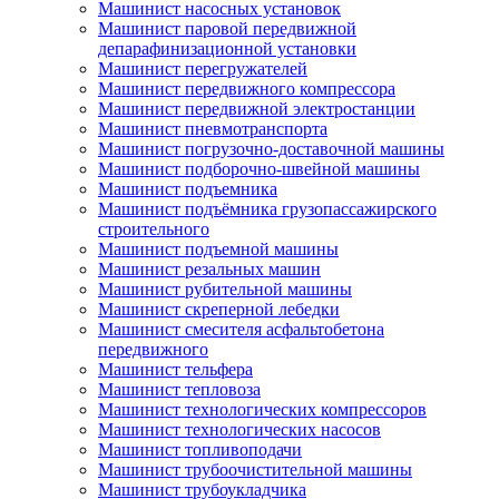
Машинист насосных установок
Машинист паровой передвижной
депарафинизационной установки
Машинист перегружателей
Машинист передвижного компрессора
Машинист передвижной электростанции
Машинист пневмотранспорта
Машинист погрузочно-доставочной машины
Машинист подборочно-швейной машины
Машинист подъемника
Машинист подъёмника грузопассажирского
строительного
Машинист подъемной машины
Машинист резальных машин
Машинист рубительной машины
Машинист скреперной лебедки
Машинист смесителя асфальтобетона
передвижного
Машинист тельфера
Машинист тепловоза
Машинист технологических компрессоров
Машинист технологических насосов
Машинист топливоподачи
Машинист трубоочистительной машины
Машинист трубоукладчика