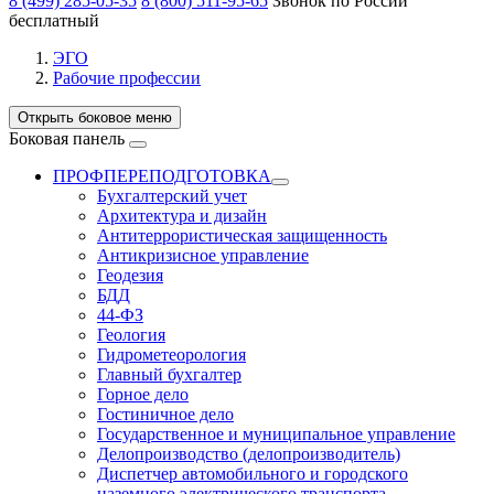
8 (499) 285-05-35
8 (800) 511-95-65
Звонок по России
бесплатный
ЭГО
Рабочие профессии
Открыть боковое меню
Боковая панель
ПРОФПЕРЕПОДГОТОВКА
Бухгалтерский учет
Архитектура и дизайн
Антитеррористическая защищенность
Антикризисное управление
Геодезия
БДД
44-ФЗ
Геология
Гидрометеорология
Главный бухгалтер
Горное дело
Гостиничное дело
Государственное и муниципальное управление
Делопроизводство (делопроизводитель)
Диспетчер автомобильного и городского
наземного электрического транспорта