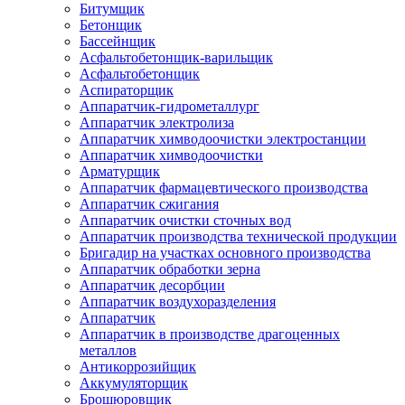
Битумщик
Бетонщик
Бассейнщик
Асфальтобетонщик-варильщик
Асфальтобетонщик
Аспираторщик
Аппаратчик-гидрометаллург
Аппаратчик электролиза
Аппаратчик химводоочистки электростанции
Аппаратчик химводоочистки
Арматурщик
Аппаратчик фармацевтического производства
Аппаратчик сжигания
Аппаратчик очистки сточных вод
Аппаратчик производства технической продукции
Бригадир на участках основного производства
Аппаратчик обработки зерна
Аппаратчик десорбции
Аппаратчик воздухоразделения
Аппаратчик
Аппаратчик в производстве драгоценных
металлов
Антикоррозийщик
Аккумуляторщик
Брошюровщик