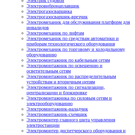
Электрик судовой
Электровибронаплавщик
Электрогазосварщика
Электрогазосварщик-врезчик
Электромеханик для обслуживания платформ для
инвалидов
Электромеханик по лифтам
Электромеханик по средствам автоматики и
приборам технологического оборудования
Электромеханик по торговому и холодильному
оборудованию
Электромонтажник по кабельным сетям
Электромонтажник по освещению и
осветительным сетям
Электромонтажник по распределительным
устройствам и вторичным цепям
Электромонтажник по сигнализации,
централизации и блокировке
Электромонтажника по силовым сетям и
электрооборудованию
Электромонтажник-наладчик
Электромонтажник-схемщик
Электромонтер главного щита управления
электростанции
Электромонтер диспетчерского оборудования и