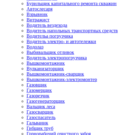
Бурильщик капитального ремонта скважин
Автослесаря
Взрывник
Витражист
Водитель вездехода
Водитель напольных транспортных средств
Водительа погрузчика
Водитель электро- и автотележки
Водолаз
Выбивальщик отливок
Водитель электропогрузчика
Вышкомонтажник
Вулканизаторщик
Вышкомонтажник-сварщик
Вышкомонтажник-электромонтер
Газовщик
Газомерщик
Газорезчик
Газогенераторщик
Вальщик леса
Газосварщик
Газоспасатель
Гальваник
Гибщик труб
Горнорабочий очистного забоя