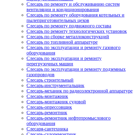
Слесарь по ремонту и обслуживанию систем
вентиляции и кондиционирования
Слесарь по ремонту оборудования котельных и
пылеприготовительных цехов
Слесарь по ремонту подвижного состава
Слесарь по ремонту технологических установок
Слесарь по сборке металлоконструкций
Слесарь по топливной аппаратуре
Слесарь по эксплуатации и ремонту газового
оборудования
Слесарь по эксплуатации и ремонту
перегрузочных машин
Слесарь по эксплуатации и ремонту подземных
газопроводов
Слесарь строительный
Слесарь-инструментальщик
Слесарь-механик по радиоэлектронной аппаратуре
Слесарь-монтажник
Слесарь-монтажник судовой
Слесарь-опрессовщик
Слесарь-ремонтник
Слесарь-ремонтник нефтепромыслового
оборудования
Слесаря-сантехника
Слесарь-судоремонтник