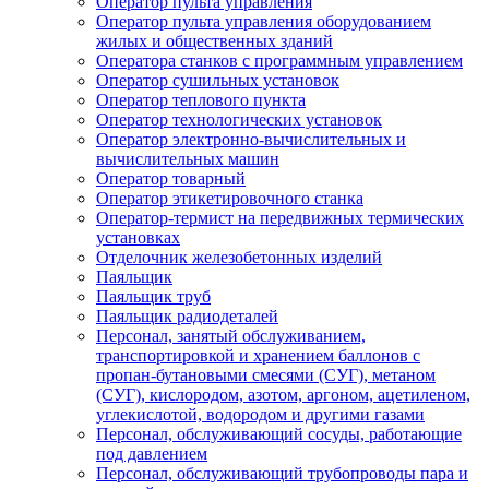
Оператор пульта управления
Оператор пульта управления оборудованием
жилых и общественных зданий
Оператора станков с программным управлением
Оператор сушильных установок
Оператор теплового пункта
Оператор технологических установок
Оператор электронно-вычислительных и
вычислительных машин
Оператор товарный
Оператор этикетировочного станка
Оператор-термист на передвижных термических
установках
Отделочник железобетонных изделий
Паяльщик
Паяльщик труб
Паяльщик радиодеталей
Персонал, занятый обслуживанием,
транспортировкой и хранением баллонов с
пропан-бутановыми смесями (СУГ), метаном
(СУГ), кислородом, азотом, аргоном, ацетиленом,
углекислотой, водородом и другими газами
Персонал, обслуживающий сосуды, работающие
под давлением
Персонал, обслуживающий трубопроводы пара и