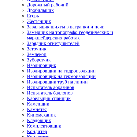
Дорожный рабочий
Дробильщик
Егерь
Жестянщик
Завальщик шихты в вагранки и печи
Замерщик на топографо-геодезических и
маркшейдерских работах
Зарядчик огнетушителей
Заточник
Землекоп
Зуборезчик
Изолировщик
Изолировщик на гидроизоляции
Изолировщик на термоизоляции
Изолировщик труб на линии
Испытатель абразивов
Испытатель баллонов
Кабельщик-спайщик
Каменщик
Камнетес
Киномеханик
Кладовщик
Комплектовщик
Кондитер
Кондуктор