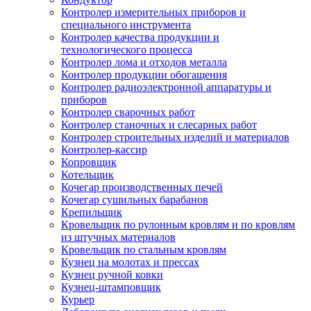
Контролер измерительных приборов и
специального инструмента
Контролер качества продукции и
технологического процесса
Контролер лома и отходов металла
Контролер продукции обогащения
Контролер радиоэлектронной аппаратуры и
приборов
Контролер сварочных работ
Контролер станочных и слесарных работ
Контролер строительных изделий и материалов
Контролер-кассир
Копровщик
Котельщик
Кочегар производственных печей
Кочегар сушильных барабанов
Крепильщик
Кровельщик по рулонным кровлям и по кровлям
из штучных материалов
Кровельщик по стальным кровлям
Кузнец на молотах и прессах
Кузнец ручной ковки
Кузнец-штамповщик
Курьер