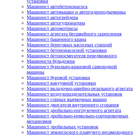
установки
Машинист автобетононасоса
Машинист автовышки и автогидроподъемника
Машинист автогрейдера
Машинист автогудронатора
Машинист автомотрисы
Машинист агрегата бесшвейного скрепления
Машинист башенного крана
Машинист береговых насосных станций
Машинист бетононасосной установки
Машинист бетоносмесителя передвижного
Машиниста бульдозера
Машинист бурильно-крановой самоходной
машины
Машинист буровой установки
Машинист вакуумной установки
Машинист вкладочно-швейно-резального агрегата
Машинист воздухоразделительных установок
Машинист горных выемочных машин
Машинист двигателя внутреннего сгорания
Машинист дробильно-погрузочного агрегата
Машинист дробильно-помольно-сортировочных
механизмов
Машинист дробильных установок
Машинист землесосного плавучего несамоходного