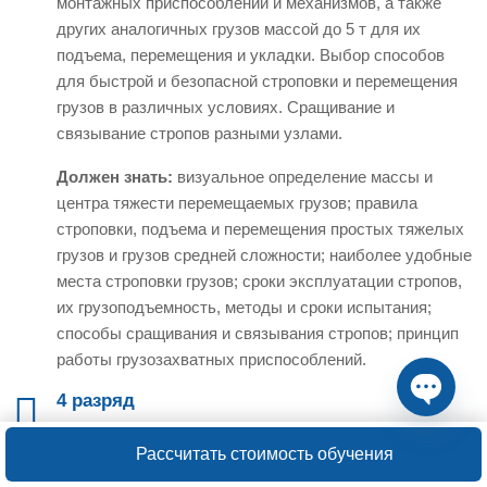
монтажных приспособлений и механизмов, а также
других аналогичных грузов массой до 5 т для их
подъема, перемещения и укладки. Выбор способов
для быстрой и безопасной строповки и перемещения
грузов в различных условиях. Сращивание и
связывание стропов разными узлами.
Должен знать:
визуальное определение массы и
центра тяжести перемещаемых грузов; правила
строповки, подъема и перемещения простых тяжелых
грузов и грузов средней сложности; наиболее удобные
места строповки грузов; сроки эксплуатации стропов,
их грузоподъемность, методы и сроки испытания;
способы сращивания и связывания стропов; принцип
работы грузозахватных приспособлений.
4 разряд
Open ch
Характеристика работ
. Строповка и увязка простых
Рассчитать стоимость обучения
изделий, деталей, лесных (длиной до 3 м) и других
аналогичных грузов массой свыше 25 т для их