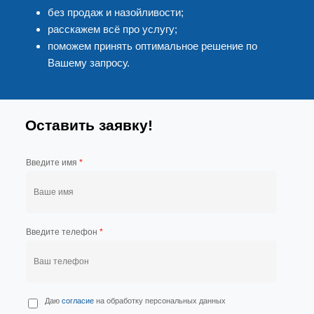
без продаж и назойливости;
расскажем всё про услугу;
поможем принять оптимальное решение по
Вашему запросу.
Оставить заявку!
Введите имя
*
Введите телефон
*
П
Даю
согласие
на обработку персональных данных
е