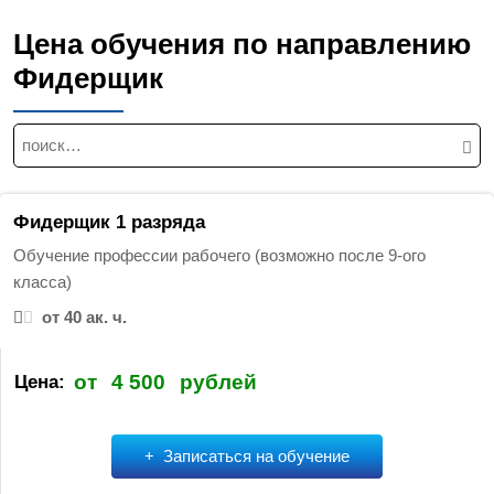
Цена обучения по направлению
Фидерщик
Н
а
й
т
Фидерщик 1 разряда
и
Обучение профессии рабочего (возможно после 9-ого
:
класса)
от 40 ак. ч.
от
4 500
рублей
Цена:
Записаться на обучение