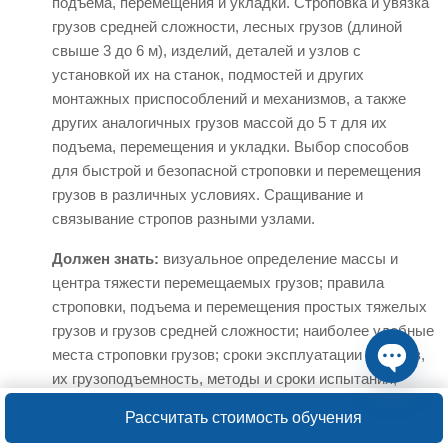
подъема, перемещения и укладки. Строповка и увязка
грузов средней сложности, лесных грузов (длиной
свыше 3 до 6 м), изделий, деталей и узлов с
установкой их на станок, подмостей и других
монтажных приспособлений и механизмов, а также
других аналогичных грузов массой до 5 т для их
подъема, перемещения и укладки. Выбор способов
для быстрой и безопасной строповки и перемещения
грузов в различных условиях. Сращивание и
связывание стропов разными узлами.
Должен знать:
визуальное определение массы и
центра тяжести перемещаемых грузов; правила
строповки, подъема и перемещения простых тяжелых
грузов и грузов средней сложности; наиболее удобные
места строповки грузов; сроки эксплуатации стропов,
их грузоподъемность, методы и сроки испытания;
Open ch
способы сращивания и связывания стропов; принцип
Рассчитать стоимость обучения
работы грузозахватных приспособлений.