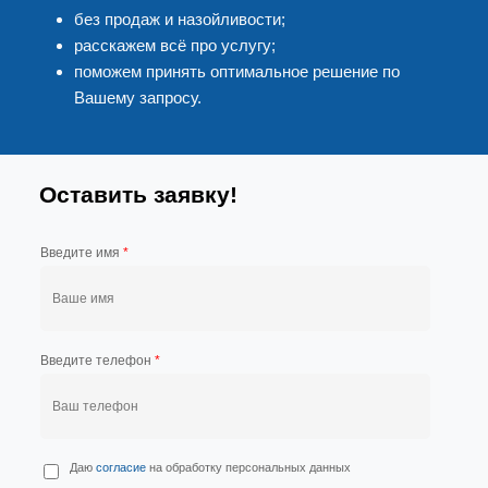
без продаж и назойливости;
расскажем всё про услугу;
поможем принять оптимальное решение по
Вашему запросу.
Оставить заявку!
Введите имя
*
Введите телефон
*
П
Даю
согласие
на обработку персональных данных
е