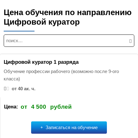
Цена обучения по направлению
Цифровой куратор
Н
а
й
т
Цифровой куратор 1 разряда
и
Обучение профессии рабочего (возможно после 9-ого
:
класса)
от 40 ак. ч.
от
4 500
рублей
Цена:
Записаться на обучение