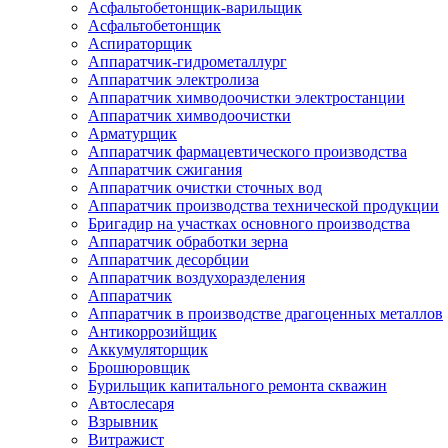
Асфальтобетонщик-варильщик
Асфальтобетонщик
Аспираторщик
Аппаратчик-гидрометаллург
Аппаратчик электролиза
Аппаратчик химводоочистки электростанции
Аппаратчик химводоочистки
Арматурщик
Аппаратчик фармацевтического производства
Аппаратчик сжигания
Аппаратчик очистки сточных вод
Аппаратчик производства технической продукции
Бригадир на участках основного производства
Аппаратчик обработки зерна
Аппаратчик десорбции
Аппаратчик воздухоразделения
Аппаратчик
Аппаратчик в производстве драгоценных металлов
Антикоррозийщик
Аккумуляторщик
Брошюровщик
Бурильщик капитального ремонта скважин
Автослесаря
Взрывник
Витражист