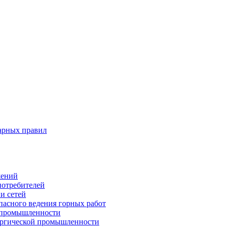
арных правил
жений
потребителей
и сетей
пасного ведения горных работ
 промышленности
ургической промышленности