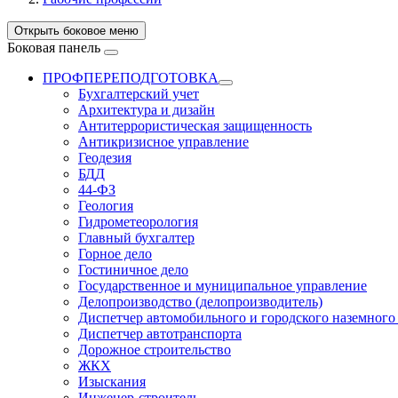
Открыть боковое меню
Боковая панель
ПРОФПЕРЕПОДГОТОВКА
Бухгалтерский учет
Архитектура и дизайн
Антитеррористическая защищенность
Антикризисное управление
Геодезия
БДД
44-ФЗ
Геология
Гидрометеорология
Главный бухгалтер
Горное дело
Гостиничное дело
Государственное и муниципальное управление
Делопроизводство (делопроизводитель)
Диспетчер автомобильного и городского наземного
Диспетчер автотранспорта
Дорожное строительство
ЖКХ
Изыскания
Инженер-строитель