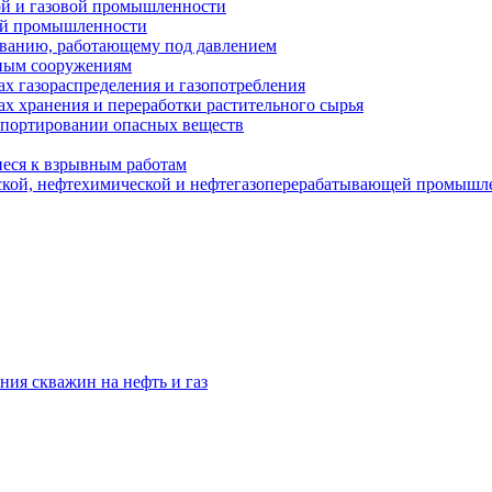
ой и газовой промышленности
ой промышленности
ованию, работающему под давлением
ным сооружениям
х газораспределения и газопотребления
х хранения и переработки растительного сырья
спортировании опасных веществ
еся к взрывным работам
ской, нефтехимической и нефтегазоперерабатывающей промышл
ния скважин на нефть и газ