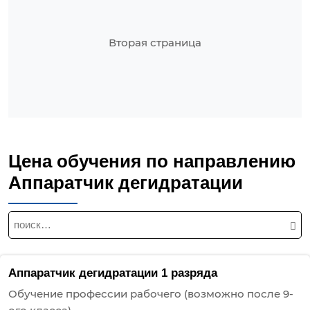
Вторая страница
Цена обучения по направлению
Аппаратчик дегидратации
Н
а
й
т
Аппаратчик дегидратации 1 разряда
и
Обучение профессии рабочего (возможно после 9-
: