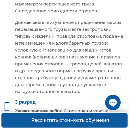
и размером перемещаемого груза.
Определение пригодности стропов.
визуальное определение массы
Должен знать:
перемещаемого груза; места застроповки
типовых изделий; правила строповки, подъема
и перемещения малогабаритных грузов;
условную сигнализацию для машинистов
кранов (крановщиков); назначение и правила
применения стропов — тросов, цепей, канатов
и др.; предельные нормы нагрузки крана и
стропов; требуемую длину и диаметр стропов
для перемещения грузов; допускаемые
нагрузки стропов и канатов.
3 разряд
. Строповка и увязка
Характеристика работ
Open ch
простых изделий, деталей, лесных (длиной до 3
Рассчитать стоимость обучения
м) и других аналогичных грузов массой свыше