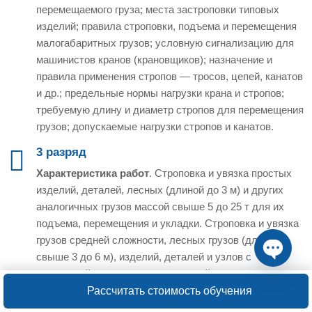
перемещаемого груза; места застроповки типовых
изделий; правила строповки, подъема и перемещения
малогабаритных грузов; условную сигнализацию для
машинистов кранов (крановщиков); назначение и
правила применения стропов — тросов, цепей, канатов
и др.; предельные нормы нагрузки крана и стропов;
требуемую длину и диаметр стропов для перемещения
грузов; допускаемые нагрузки стропов и канатов.
3 разряд
Характеристика работ
. Строповка и увязка простых
изделий, деталей, лесных (длиной до 3 м) и других
аналогичных грузов массой свыше 5 до 25 т для их
подъема, перемещения и укладки. Строповка и увязка
грузов средней сложности, лесных грузов (длиной
свыше 3 до 6 м), изделий, деталей и узлов с
установкой их на станок, подмостей и других
Open ch
монтажных приспособлений и механизмов, а также
Рассчитать стоимость обучения
других аналогичных грузов массой до 5 т для их