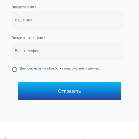
Введите имя
*
Введите телефон
*
П
Даю
согласие
на обработку персональных данных
е
р
с
*
Отправить