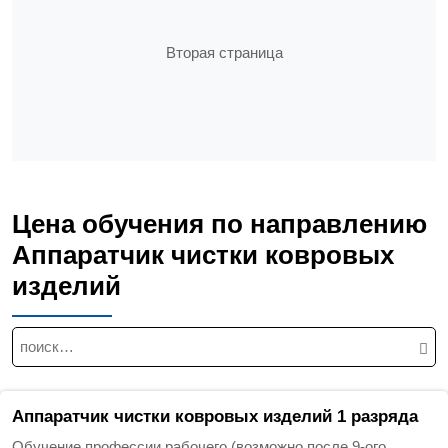
Вторая страница
Цена обучения по направлению
Аппаратчик чистки ковровых
изделий
Н
а
й
т
Аппаратчик чистки ковровых изделий 1 разряда
и
Обучение профессии рабочего (возможно после 9-ого