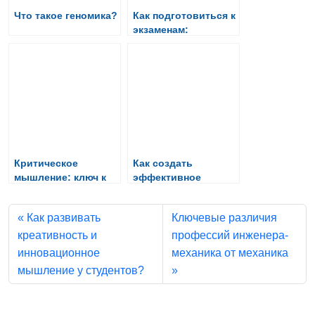
Что такое геномика?
Как подготовиться к
экзаменам:
стратегии и советы
от экспертов
Критическое
Как создать
мышление: ключ к
эффективное
успешному
учебное
обучению и жизни
пространство дома?
Как развивать
Ключевые различия
креативность и
профессий инженера-
инновационное
механика от механика
мышление у студентов?