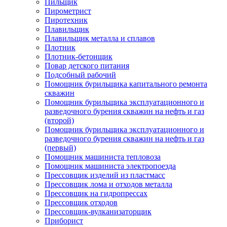
Пильщик
Пирометрист
Пиротехник
Плавильщик
Плавильщик металла и сплавов
Плотник
Плотник-бетонщик
Повар детского питания
Подсобный рабочий
Помощник бурильщика капитального ремонта
скважин
Помощник бурильщика эксплуатационного и
разведочного бурения скважин на нефть и газ
(второй)
Помощник бурильщика эксплуатационного и
разведочного бурения скважин на нефть и газ
(первый)
Помощник машиниста тепловоза
Помощник машиниста электропоезда
Прессовщик изделий из пластмасс
Прессовщик лома и отходов металла
Прессовщик на гидропрессах
Прессовщик отходов
Прессовщик-вулканизаторщик
Приборист