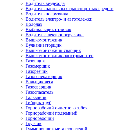
Водитель вездехода
Водитель напольных транспортных средств
Водитель погрузчика
Водитель электро- и автотележки
Водолаз
Выбивальщик отливок
Водитель электропогрузчика
Вышкомонтажник
Вулканизаторщик
Вышкомонтажник-сварщик
Вышкомонтажник-электромонтер
Газовщик
Газомерщик
Газорезчик
Газогенераторщик
Вальщик леса
Газосварщик
Газоспасатель
Гальваник
Гибщик труб
Горнорабочий очистного забоя
Горнорабочий подземный
Горнорабочий
Грузчик
Гуммировщик металлоизделий