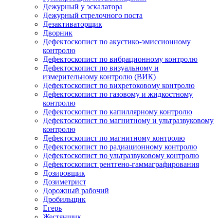
Дежурный у эскалатора
Дежурный стрелочного поста
Дезактиваторщик
Дворник
Дефектоскопист по акустико-эмиссионному
контролю
Дефектоскопист по вибрационному контролю
Дефектоскопист по визуальному и
измерительному контролю (ВИК)
Дефектоскопист по вихретоковому контролю
Дефектоскопист по газовому и жидкостному
контролю
Дефектоскопист по капиллярному контролю
Дефектоскопист по магнитному и ультразвуковому
контролю
Дефектоскопист по магнитному контролю
Дефектоскопист по радиационному контролю
Дефектоскопист по ультразвуковому контролю
Дефектоскопист рентгено-гаммаграфирования
Дозировщик
Дозиметрист
Дорожный рабочий
Дробильщик
Егерь
Жестянщик