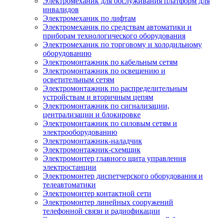
Электромеханик для обслуживания платформ для
инвалидов
Электромеханик по лифтам
Электромеханик по средствам автоматики и
приборам технологического оборудования
Электромеханик по торговому и холодильному
оборудованию
Электромонтажник по кабельным сетям
Электромонтажник по освещению и
осветительным сетям
Электромонтажник по распределительным
устройствам и вторичным цепям
Электромонтажник по сигнализации,
централизации и блокировке
Электромонтажник по силовым сетям и
электрооборудованию
Электромонтажник-наладчик
Электромонтажник-схемщик
Электромонтер главного щита управления
электростанции
Электромонтер диспетчерского оборудования и
телеавтоматики
Электромонтер контактной сети
Электромонтер линейных сооружений
телефонной связи и радиофикации