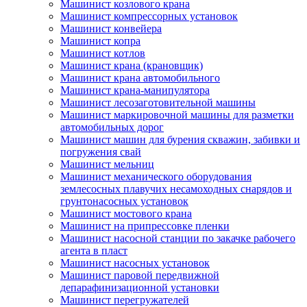
Машинист козлового крана
Машинист компрессорных установок
Машинист конвейера
Машинист копра
Машинист котлов
Машинист крана (крановщик)
Машинист крана автомобильного
Машинист крана-манипулятора
Машинист лесозаготовительной машины
Машинист маркировочной машины для разметки
автомобильных дорог
Машинист машин для бурения скважин, забивки и
погружения свай
Машинист мельниц
Машинист механического оборудования
землесосных плавучих несамоходных снарядов и
грунтонасосных установок
Машинист мостового крана
Машинист на припрессовке пленки
Машинист насосной станции по закачке рабочего
агента в пласт
Машинист насосных установок
Машинист паровой передвижной
депарафинизационной установки
Машинист перегружателей