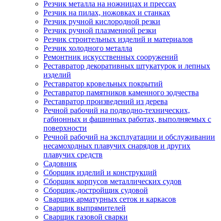
Резчик металла на ножницах и прессах
Резчик на пилах, ножовках и станках
Резчик ручной кислородной резки
Резчик ручной плазменной резки
Резчик строительных изделий и материалов
Резчик холодного металла
Ремонтник искусственных сооружений
Реставратор декоративных штукатурок и лепных
изделий
Реставратор кровельных покрытий
Реставратор памятников каменного зодчества
Реставратор произведений из дерева
Речной рабочий на подводно-технических,
габионных и фашинных работах, выполняемых с
поверхности
Речной рабочий на эксплуатации и обслуживании
несамоходных плавучих снарядов и других
плавучих средств
Садовник
Сборщик изделий и конструкций
Сборщик корпусов металлических судов
Сборщик-достройщик судовой
Сварщик арматурных сеток и каркасов
Сварщик выпрямителей
Сварщик газовой сварки