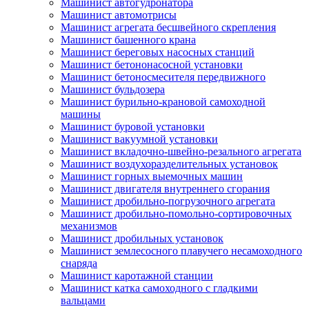
Машинист автогудронатора
Машинист автомотрисы
Машинист агрегата бесшвейного скрепления
Машинист башенного крана
Машинист береговых насосных станций
Машинист бетононасосной установки
Машинист бетоносмесителя передвижного
Машинист бульдозера
Машинист бурильно-крановой самоходной
машины
Машинист буровой установки
Машинист вакуумной установки
Машинист вкладочно-швейно-резального агрегата
Машинист воздухоразделительных установок
Машинист горных выемочных машин
Машинист двигателя внутреннего сгорания
Машинист дробильно-погрузочного агрегата
Машинист дробильно-помольно-сортировочных
механизмов
Машинист дробильных установок
Машинист землесосного плавучего несамоходного
снаряда
Машинист каротажной станции
Машинист катка самоходного с гладкими
вальцами