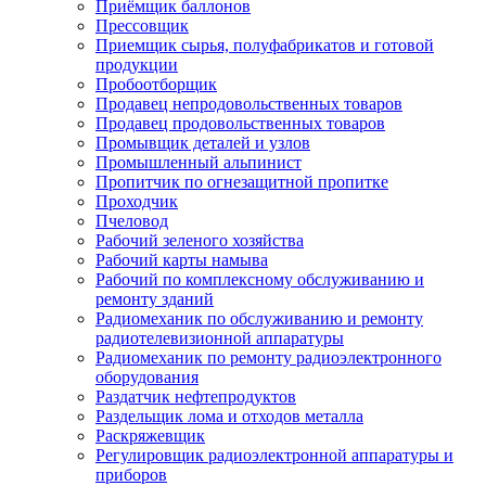
Приёмщик баллонов
Прессовщик
Приемщик сырья, полуфабрикатов и готовой
продукции
Пробоотборщик
Продавец непродовольственных товаров
Продавец продовольственных товаров
Промывщик деталей и узлов
Промышленный альпинист
Пропитчик по огнезащитной пропитке
Проходчик
Пчеловод
Рабочий зеленого хозяйства
Рабочий карты намыва
Рабочий по комплексному обслуживанию и
ремонту зданий
Радиомеханик по обслуживанию и ремонту
радиотелевизионной аппаратуры
Радиомеханик по ремонту радиоэлектронного
оборудования
Раздатчик нефтепродуктов
Раздельщик лома и отходов металла
Раскряжевщик
Регулировщик радиоэлектронной аппаратуры и
приборов