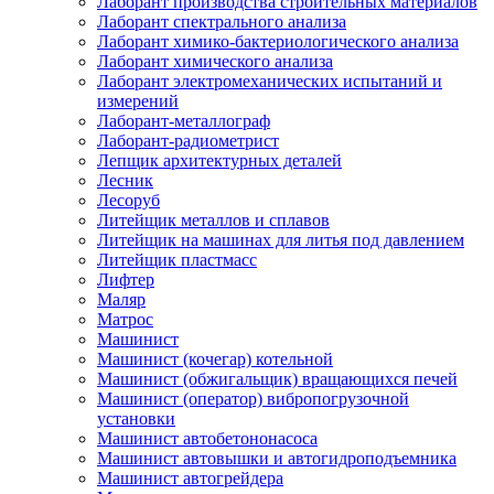
Лаборант производства строительных материалов
Лаборант спектрального анализа
Лаборант химико-бактериологического анализа
Лаборант химического анализа
Лаборант электромеханических испытаний и
измерений
Лаборант-металлограф
Лаборант-радиометрист
Лепщик архитектурных деталей
Лесник
Лесоруб
Литейщик металлов и сплавов
Литейщик на машинах для литья под давлением
Литейщик пластмасс
Лифтер
Маляр
Матрос
Машинист
Машинист (кочегар) котельной
Машинист (обжигальщик) вращающихся печей
Машинист (оператор) вибропогрузочной
установки
Машинист автобетононасоса
Машинист автовышки и автогидроподъемника
Машинист автогрейдера