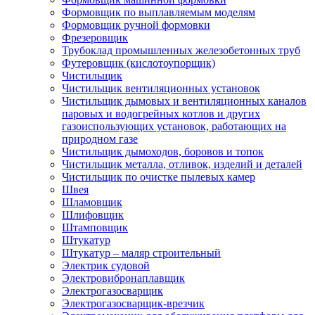
Формовщик по выплавляемым моделям
Формовщик ручной формовки
Фрезеровщик
Трубоклад промышленных железобетонных труб
Футеровщик (кислотоупорщик)
Чистильщик
Чистильщик вентиляционных установок
Чистильщик дымовых и вентиляционных каналов
паровых и водогрейных котлов и других
газоиспользующих установок, работающих на
природном газе
Чистильщик дымоходов, боровов и топок
Чистильщик металла, отливок, изделий и деталей
Чистильщик по очистке пылевых камер
Швея
Шламовщик
Шлифовщик
Штамповщик
Штукатур
Штукатур – маляр строительный
Электрик судовой
Электровибронаплавщик
Электрогазосварщик
Электрогазосварщик-врезчик