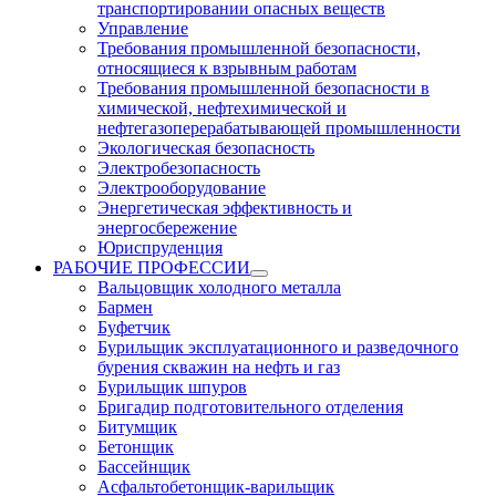
транспортировании опасных веществ
Управление
Требования промышленной безопасности,
относящиеся к взрывным работам
Требования промышленной безопасности в
химической, нефтехимической и
нефтегазоперерабатывающей промышленности
Экологическая безопасность
Электробезопасность
Электрооборудование
Энергетическая эффективность и
энергосбережение
Юриспруденция
РАБОЧИЕ ПРОФЕССИИ
Вальцовщик холодного металла
Бармен
Буфетчик
Бурильщик эксплуатационного и разведочного
бурения скважин на нефть и газ
Бурильщик шпуров
Бригадир подготовительного отделения
Битумщик
Бетонщик
Бассейнщик
Асфальтобетонщик-варильщик