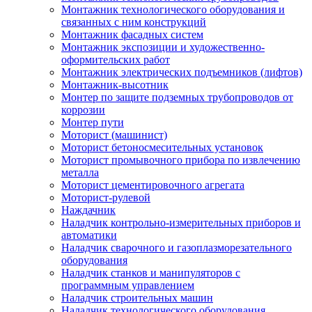
Монтажник технологического оборудования и
связанных с ним конструкций
Монтажник фасадных систем
Монтажник экспозиции и художественно-
оформительских работ
Монтажник электрических подъемников (лифтов)
Монтажник-высотник
Монтер по защите подземных трубопроводов от
коррозии
Монтер пути
Моторист (машинист)
Моторист бетоносмесительных установок
Моторист промывочного прибора по извлечению
металла
Моторист цементировочного агрегата
Моторист-рулевой
Наждачник
Наладчик контрольно-измерительных приборов и
автоматики
Наладчик сварочного и газоплазморезательного
оборудования
Наладчик станков и манипуляторов с
программным управлением
Наладчик строительных машин
Наладчик технологического оборудования