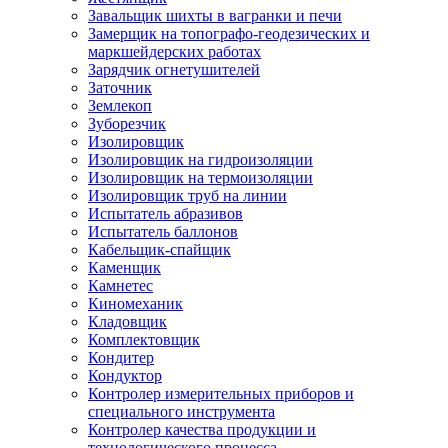
Завальщик шихты в вагранки и печи
Замерщик на топографо-геодезических и
маркшейдерских работах
Зарядчик огнетушителей
Заточник
Землекоп
Зуборезчик
Изолировщик
Изолировщик на гидроизоляции
Изолировщик на термоизоляции
Изолировщик труб на линии
Испытатель абразивов
Испытатель баллонов
Кабельщик-спайщик
Каменщик
Камнетес
Киномеханик
Кладовщик
Комплектовщик
Кондитер
Кондуктор
Контролер измерительных приборов и
специального инструмента
Контролер качества продукции и
технологического процесса