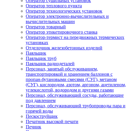
Оператор сушильных установок
Оператор теплового пункта
Оператор технологических установок
Оператор электронно-вычислительных и
вычислительных машин
Оператор товарный
Оператор этикетировочного станка
Оператор-термист на передвижных термических
установках
Отделочник железобетонных изделий
Паяльщик
Паяльщик труб
Паяльщик радиодеталей
Персонал, занятый обслуживанием,
транспортировкой и хранением баллонов с
пропан-бутановыми смесями (СУГ), метаном
(СУГ), кислородом, азотом, аргоном, ацетиленом,
углекислотой, водородом и другими газами
Персонал, обслуживающий сосуды, работающие
под давлением
Персонал, обслуживающий трубопроводы пара и
горячей воды
Пескоструйщик
Печатник высокой печати
Печник