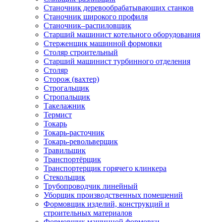
Станочник деревообрабатывающих станков
Станочник широкого профиля
Станочник–распиловщик
Старший машинист котельного оборудования
Стерженщик машинной формовки
Столяр строительный
Старший машинист турбинного отделения
Столяр
Сторож (вахтер)
Строгальщик
Стропальщик
Такелажник
Термист
Токарь
Токарь-расточник
Токарь-револьверщик
Травильщик
Транспортёрщик
Транспортерщик горячего клинкера
Стекольщик
Трубопроводчик линейный
Уборщик производственных помещений
Формовщик изделий, конструкций и
строительных материалов
Формовщик машинной формовки