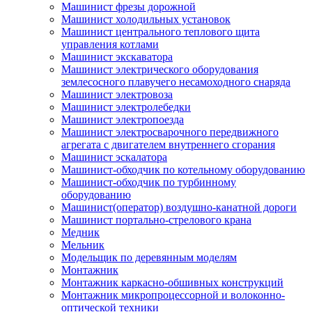
Машинист фрезы дорожной
Машинист холодильных установок
Машинист центрального теплового щита
управления котлами
Машинист экскаватора
Машинист электрического оборудования
землесосного плавучего несамоходного снаряда
Машинист электровоза
Машинист электролебедки
Машинист электропоезда
Машинист электросварочного передвижного
агрегата с двигателем внутреннего сгорания
Машинист эскалатора
Машинист-обходчик по котельному оборудованию
Машинист-обходчик по турбинному
оборудованию
Машинист(оператор) воздушно-канатной дороги
Машинист портально-стрелового крана
Медник
Мельник
Модельщик по деревянным моделям
Монтажник
Монтажник каркасно-обшивных конструкций
Монтажник микропроцессорной и волоконно-
оптической техники