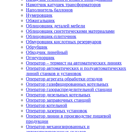
Намотчик катушек трансформаторов
Наполнитель баллонов
Нумеровщик
Обжигальщик
Облицовщик деталей мебели
Облицовщик синтетическими материалами
Облицовщик-плиточник
Обмуровщик кислотных резервуаров
Обрубщик
Обходчик линейный
Огнеупорщик
Оператор – термист на автоматических линиях
Оператор автоматических и полуавтоматических
линий станков и установок
Оператор агрегата обработки отходов
Оператор газифицированных котельных
Оператор газораспределительной станции
Оператор дизельных котельных
Оператор заправочных станций
Оператор котельной
Оператор лазерных установок
Оператор линии в производстве пищевой
продукции
Оператор механизированных и
автоматизированных складов