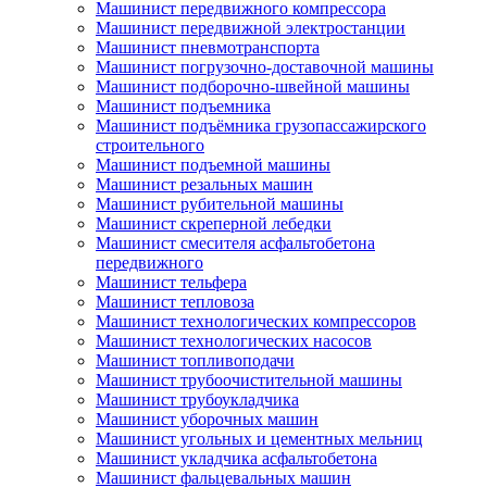
Машинист передвижного компрессора
Машинист передвижной электростанции
Машинист пневмотранспорта
Машинист погрузочно-доставочной машины
Машинист подборочно-швейной машины
Машинист подъемника
Машинист подъёмника грузопассажирского
строительного
Машинист подъемной машины
Машинист резальных машин
Машинист рубительной машины
Машинист скреперной лебедки
Машинист смесителя асфальтобетона
передвижного
Машинист тельфера
Машинист тепловоза
Машинист технологических компрессоров
Машинист технологических насосов
Машинист топливоподачи
Машинист трубоочистительной машины
Машинист трубоукладчика
Машинист уборочных машин
Машинист угольных и цементных мельниц
Машинист укладчика асфальтобетона
Машинист фальцевальных машин