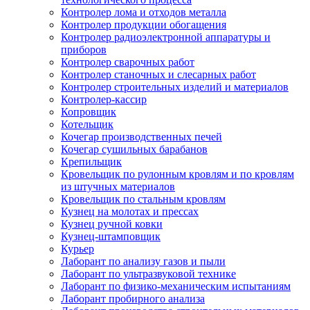
Контролер лома и отходов металла
Контролер продукции обогащения
Контролер радиоэлектронной аппаратуры и
приборов
Контролер сварочных работ
Контролер станочных и слесарных работ
Контролер строительных изделий и материалов
Контролер-кассир
Копровщик
Котельщик
Кочегар производственных печей
Кочегар сушильных барабанов
Крепильщик
Кровельщик по рулонным кровлям и по кровлям
из штучных материалов
Кровельщик по стальным кровлям
Кузнец на молотах и прессах
Кузнец ручной ковки
Кузнец-штамповщик
Курьер
Лаборант по анализу газов и пыли
Лаборант по ультразвуковой технике
Лаборант по физико-механическим испытаниям
Лаборант пробирного анализа