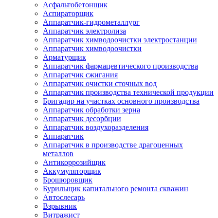
Асфальтобетонщик
Аспираторщик
Аппаратчик-гидрометаллург
Аппаратчик электролиза
Аппаратчик химводоочистки электростанции
Аппаратчик химводоочистки
Арматурщик
Аппаратчик фармацевтического производства
Аппаратчик сжигания
Аппаратчик очистки сточных вод
Аппаратчик производства технической продукции
Бригадир на участках основного производства
Аппаратчик обработки зерна
Аппаратчик десорбции
Аппаратчик воздухоразделения
Аппаратчик
Аппаратчик в производстве драгоценных
металлов
Антикоррозийщик
Аккумуляторщик
Брошюровщик
Бурильщик капитального ремонта скважин
Автослесарь
Взрывник
Витражист