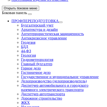
Открыть боковое меню
Боковая панель
ПРОФПЕРЕПОДГОТОВКА
Бухгалтерский учет
Архитектура и дизайн
Антитеррористическая защищенность
Антикризисное управление
Геодезия
БДД
44-ФЗ
Геология
Гидрометеорология
Главный бухгалтер
Горное дело
Гостиничное дело
Государственное и муниципальное управление
Делопроизводство (делопроизводитель)
Диспетчер автомобильного и городского
наземного электрического транспорта
Диспетчер автотранспорта
Дорожное строительство
ЖКХ
Изыскания