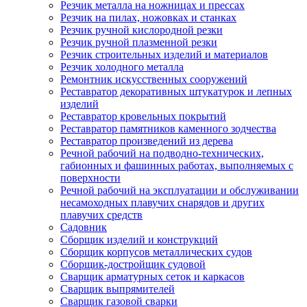
Резчик металла на ножницах и прессах
Резчик на пилах, ножовках и станках
Резчик ручной кислородной резки
Резчик ручной плазменной резки
Резчик строительных изделий и материалов
Резчик холодного металла
Ремонтник искусственных сооружений
Реставратор декоративных штукатурок и лепных
изделий
Реставратор кровельных покрытий
Реставратор памятников каменного зодчества
Реставратор произведений из дерева
Речной рабочий на подводно-технических,
габионных и фашинных работах, выполняемых с
поверхности
Речной рабочий на эксплуатации и обслуживании
несамоходных плавучих снарядов и других
плавучих средств
Садовник
Сборщик изделий и конструкций
Сборщик корпусов металлических судов
Сборщик-достройщик судовой
Сварщик арматурных сеток и каркасов
Сварщик выпрямителей
Сварщик газовой сварки