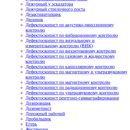
Дежурный у эскалатора
Дежурный стрелочного поста
Дезактиваторщик
Дворник
Дефектоскопист по акустико-эмиссионному
контролю
Дефектоскопист по вибрационному контролю
Дефектоскопист по визуальному и
измерительному контролю (ВИК)
Дефектоскопист по вихретоковому контролю
Дефектоскопист по газовому и жидкостному
контролю
Дефектоскопист по капиллярному контролю
Дефектоскопист по магнитному и ультразвуковому
контролю
Дефектоскопист по магнитному контролю
Дефектоскопист по радиационному контролю
Дефектоскопист по ультразвуковому контролю
Дефектоскопист рентгено-гаммаграфирования
Дозировщик
Дозиметрист
Дорожный рабочий
Дробильщик
Егерь
Жестянщик