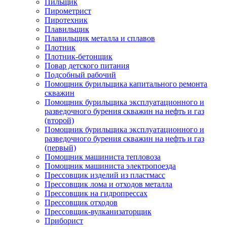
Пильщик
Пирометрист
Пиротехник
Плавильщик
Плавильщик металла и сплавов
Плотник
Плотник-бетонщик
Повар детского питания
Подсобный рабочий
Помощник бурильщика капитального ремонта
скважин
Помощник бурильщика эксплуатационного и
разведочного бурения скважин на нефть и газ
(второй)
Помощник бурильщика эксплуатационного и
разведочного бурения скважин на нефть и газ
(первый)
Помощник машиниста тепловоза
Помощник машиниста электропоезда
Прессовщик изделий из пластмасс
Прессовщик лома и отходов металла
Прессовщик на гидропрессах
Прессовщик отходов
Прессовщик-вулканизаторщик
Приборист