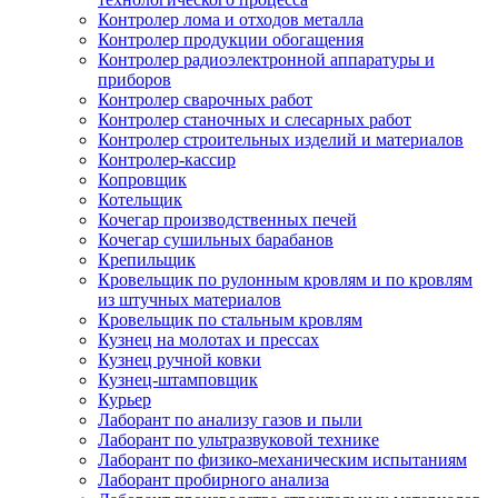
Контролер лома и отходов металла
Контролер продукции обогащения
Контролер радиоэлектронной аппаратуры и
приборов
Контролер сварочных работ
Контролер станочных и слесарных работ
Контролер строительных изделий и материалов
Контролер-кассир
Копровщик
Котельщик
Кочегар производственных печей
Кочегар сушильных барабанов
Крепильщик
Кровельщик по рулонным кровлям и по кровлям
из штучных материалов
Кровельщик по стальным кровлям
Кузнец на молотах и прессах
Кузнец ручной ковки
Кузнец-штамповщик
Курьер
Лаборант по анализу газов и пыли
Лаборант по ультразвуковой технике
Лаборант по физико-механическим испытаниям
Лаборант пробирного анализа