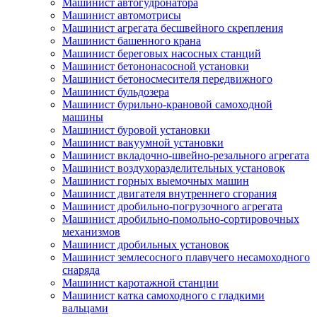
Машинист автогудронатора
Машинист автомотрисы
Машинист агрегата бесшвейного скрепления
Машинист башенного крана
Машинист береговых насосных станций
Машинист бетононасосной установки
Машинист бетоносмесителя передвижного
Машинист бульдозера
Машинист бурильно-крановой самоходной
машины
Машинист буровой установки
Машинист вакуумной установки
Машинист вкладочно-швейно-резального агрегата
Машинист воздухоразделительных установок
Машинист горных выемочных машин
Машинист двигателя внутреннего сгорания
Машинист дробильно-погрузочного агрегата
Машинист дробильно-помольно-сортировочных
механизмов
Машинист дробильных установок
Машинист землесосного плавучего несамоходного
снаряда
Машинист каротажной станции
Машинист катка самоходного с гладкими
вальцами