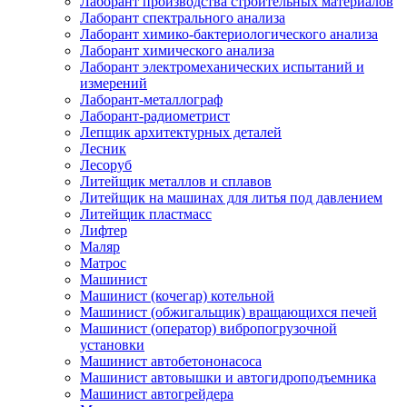
Лаборант производства строительных материалов
Лаборант спектрального анализа
Лаборант химико-бактериологического анализа
Лаборант химического анализа
Лаборант электромеханических испытаний и
измерений
Лаборант-металлограф
Лаборант-радиометрист
Лепщик архитектурных деталей
Лесник
Лесоруб
Литейщик металлов и сплавов
Литейщик на машинах для литья под давлением
Литейщик пластмасс
Лифтер
Маляр
Матрос
Машинист
Машинист (кочегар) котельной
Машинист (обжигальщик) вращающихся печей
Машинист (оператор) вибропогрузочной
установки
Машинист автобетононасоса
Машинист автовышки и автогидроподъемника
Машинист автогрейдера