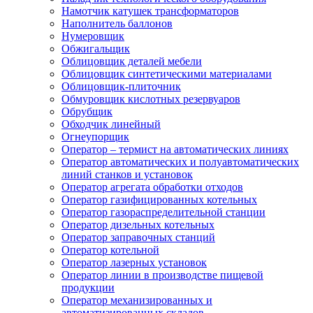
Намотчик катушек трансформаторов
Наполнитель баллонов
Нумеровщик
Обжигальщик
Облицовщик деталей мебели
Облицовщик синтетическими материалами
Облицовщик-плиточник
Обмуровщик кислотных резервуаров
Обрубщик
Обходчик линейный
Огнеупорщик
Оператор – термист на автоматических линиях
Оператор автоматических и полуавтоматических
линий станков и установок
Оператор агрегата обработки отходов
Оператор газифицированных котельных
Оператор газораспределительной станции
Оператор дизельных котельных
Оператор заправочных станций
Оператор котельной
Оператор лазерных установок
Оператор линии в производстве пищевой
продукции
Оператор механизированных и
автоматизированных складов