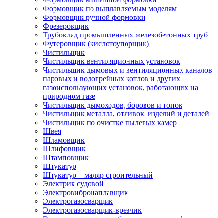
Формовщик по выплавляемым моделям
Формовщик ручной формовки
Фрезеровщик
Трубоклад промышленных железобетонных труб
Футеровщик (кислотоупорщик)
Чистильщик
Чистильщик вентиляционных установок
Чистильщик дымовых и вентиляционных каналов
паровых и водогрейных котлов и других
газоиспользующих установок, работающих на
природном газе
Чистильщик дымоходов, боровов и топок
Чистильщик металла, отливок, изделий и деталей
Чистильщик по очистке пылевых камер
Швея
Шламовщик
Шлифовщик
Штамповщик
Штукатур
Штукатур – маляр строительный
Электрик судовой
Электровибронаплавщик
Электрогазосварщик
Электрогазосварщик-врезчик