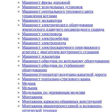
Машинист фрезы дорожной
Машинист холодильных установок
Машинист центрального теплового щита
управления котлами
Машинист экскаватора
Машинист электрического оборудования
землесосного плавучего несамоходного снаряда
Машинист электровоза
Машинист электролебедки
Машинист электропоезда
Машинист электросварочного передвижного
агрегата с двигателем внутреннего сгорания
Машинист эскалатора
Машинист-обходчик по котельному оборудованию
Машинист-обходчик по турбинному
оборудованию
Машинист(оператор) воздушно-канатной дороги
Машинист портально-стрелового крана
Медник
Мельник
Модельщик по деревянным моделям
Монтажник
Монтажник каркасно-обшивных конструкций
Монтажник микропроцессорной и волоконно-
оптической техники