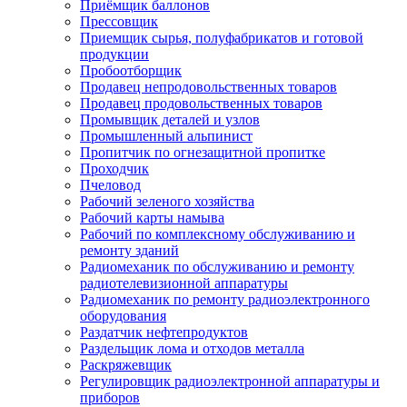
Приёмщик баллонов
Прессовщик
Приемщик сырья, полуфабрикатов и готовой
продукции
Пробоотборщик
Продавец непродовольственных товаров
Продавец продовольственных товаров
Промывщик деталей и узлов
Промышленный альпинист
Пропитчик по огнезащитной пропитке
Проходчик
Пчеловод
Рабочий зеленого хозяйства
Рабочий карты намыва
Рабочий по комплексному обслуживанию и
ремонту зданий
Радиомеханик по обслуживанию и ремонту
радиотелевизионной аппаратуры
Радиомеханик по ремонту радиоэлектронного
оборудования
Раздатчик нефтепродуктов
Раздельщик лома и отходов металла
Раскряжевщик
Регулировщик радиоэлектронной аппаратуры и
приборов