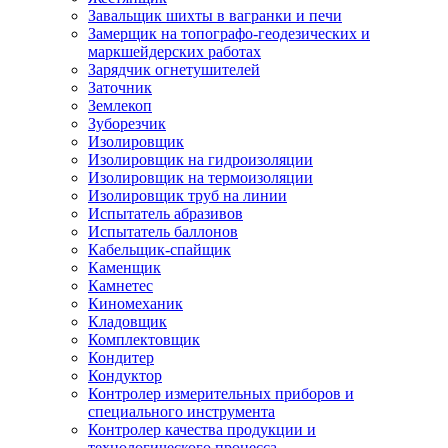
Завальщик шихты в вагранки и печи
Замерщик на топографо-геодезических и
маркшейдерских работах
Зарядчик огнетушителей
Заточник
Землекоп
Зуборезчик
Изолировщик
Изолировщик на гидроизоляции
Изолировщик на термоизоляции
Изолировщик труб на линии
Испытатель абразивов
Испытатель баллонов
Кабельщик-спайщик
Каменщик
Камнетес
Киномеханик
Кладовщик
Комплектовщик
Кондитер
Кондуктор
Контролер измерительных приборов и
специального инструмента
Контролер качества продукции и
технологического процесса