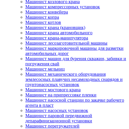
Машинист козлового крана
Машинист компрессорных установок
Машинист конвейера
Машинист копра
Машинист котлов
Машинист крана (крановщик)
Машинист крана автомобильного
Машинист крана-манипулятора
Машинист лесозаготовительной машины
Машинист маркировочной машины для разметки
автомобильных дорог
Машинист машин для бурения скважин, забивки и
погружения свай
Машинист мельниц
Машинист механического оборудования
землесосных плавучих несамоходных снарядов и
грунтонасосных установок
Машинист мостового крана
Машинист на припрессовке пленки
Машинист насосной станции по закачке рабочего
агента в пласт
Машинист насосных установок
Машинист паровой передвижной
депарафинизационной установки
Машинист перегружателей