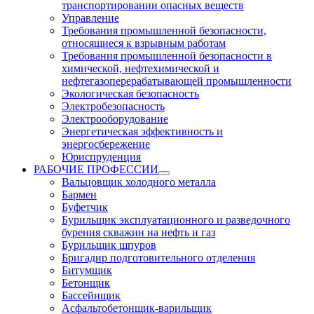
транспортировании опасных веществ
Управление
Требования промышленной безопасности,
относящиеся к взрывным работам
Требования промышленной безопасности в
химической, нефтехимической и
нефтегазоперерабатывающей промышленности
Экологическая безопасность
Электробезопасность
Электрооборудование
Энергетическая эффективность и
энергосбережение
Юриспруденция
РАБОЧИЕ ПРОФЕССИИ
Вальцовщик холодного металла
Бармен
Буфетчик
Бурильщик эксплуатационного и разведочного
бурения скважин на нефть и газ
Бурильщик шпуров
Бригадир подготовительного отделения
Битумщик
Бетонщик
Бассейнщик
Асфальтобетонщик-варильщик