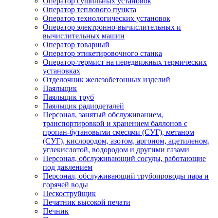
Оператор сушильных установок
Оператор теплового пункта
Оператор технологических установок
Оператор электронно-вычислительных и
вычислительных машин
Оператор товарный
Оператор этикетировочного станка
Оператор-термист на передвижных термических
установках
Отделочник железобетонных изделий
Паяльщик
Паяльщик труб
Паяльщик радиодеталей
Персонал, занятый обслуживанием,
транспортировкой и хранением баллонов с
пропан-бутановыми смесями (СУГ), метаном
(СУГ), кислородом, азотом, аргоном, ацетиленом,
углекислотой, водородом и другими газами
Персонал, обслуживающий сосуды, работающие
под давлением
Персонал, обслуживающий трубопроводы пара и
горячей воды
Пескоструйщик
Печатник высокой печати
Печник