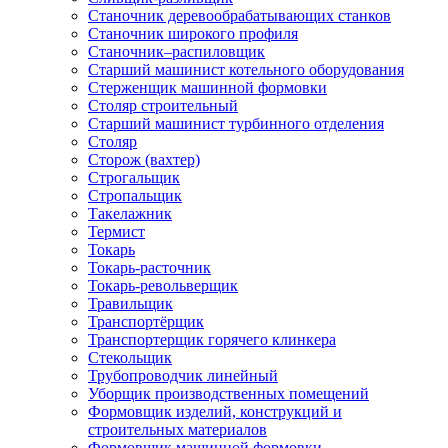
Станочник деревообрабатывающих станков
Станочник широкого профиля
Станочник–распиловщик
Старший машинист котельного оборудования
Стерженщик машинной формовки
Столяр строительный
Старший машинист турбинного отделения
Столяр
Сторож (вахтер)
Строгальщик
Стропальщик
Такелажник
Термист
Токарь
Токарь-расточник
Токарь-револьверщик
Травильщик
Транспортёрщик
Транспортерщик горячего клинкера
Стекольщик
Трубопроводчик линейный
Уборщик производственных помещений
Формовщик изделий, конструкций и
строительных материалов
Формовщик машинной формовки