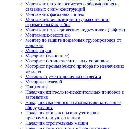
Монтажник технологического оборудования и
связанных с ним конструкций
Монтажник фасадных систем
Монтажник экспозиции и художественно-
оформительских работ
Монтажник электрических подъемников (лифтов)
Монтажник-высотник
Монтер по защите подземных трубопроводов от
коррозии
Монтер пути
Моторист (машинист)
Моторист бетоносмесительных установок
Моторист промывочного прибора по извлечению
металла
Моторист цементировочного агрегата
Моторист-рулевой
Наждачник
Наладчик контрольно-измерительных приборов и
автоматики
Наладчик сварочного и газоплазморезательного
оборудования
Наладчик станков и манипуляторов с
программным управлением
Наладчик строительных машин
Наладчик технологического оборудования