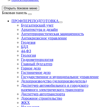
Открыть боковое меню
Боковая панель
ПРОФПЕРЕПОДГОТОВКА
Бухгалтерский учет
Архитектура и дизайн
Антитеррористическая защищенность
Антикризисное управление
Геодезия
БДД
44-ФЗ
Геология
Гидрометеорология
Главный бухгалтер
Горное дело
Гостиничное дело
Государственное и муниципальное управление
Делопроизводство (делопроизводитель)
Диспетчер автомобильного и городского
наземного электрического транспорта
Диспетчер автотранспорта
Дорожное строительство
ЖКХ
Изыскания