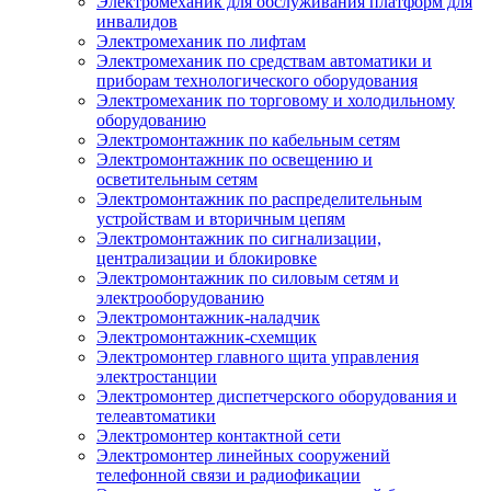
Электромеханик для обслуживания платформ для
инвалидов
Электромеханик по лифтам
Электромеханик по средствам автоматики и
приборам технологического оборудования
Электромеханик по торговому и холодильному
оборудованию
Электромонтажник по кабельным сетям
Электромонтажник по освещению и
осветительным сетям
Электромонтажник по распределительным
устройствам и вторичным цепям
Электромонтажник по сигнализации,
централизации и блокировке
Электромонтажник по силовым сетям и
электрооборудованию
Электромонтажник-наладчик
Электромонтажник-схемщик
Электромонтер главного щита управления
электростанции
Электромонтер диспетчерского оборудования и
телеавтоматики
Электромонтер контактной сети
Электромонтер линейных сооружений
телефонной связи и радиофикации