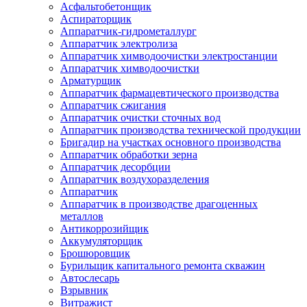
Асфальтобетонщик
Аспираторщик
Аппаратчик-гидрометаллург
Аппаратчик электролиза
Аппаратчик химводоочистки электростанции
Аппаратчик химводоочистки
Арматурщик
Аппаратчик фармацевтического производства
Аппаратчик сжигания
Аппаратчик очистки сточных вод
Аппаратчик производства технической продукции
Бригадир на участках основного производства
Аппаратчик обработки зерна
Аппаратчик десорбции
Аппаратчик воздухоразделения
Аппаратчик
Аппаратчик в производстве драгоценных
металлов
Антикоррозийщик
Аккумуляторщик
Брошюровщик
Бурильщик капитального ремонта скважин
Автослесарь
Взрывник
Витражист