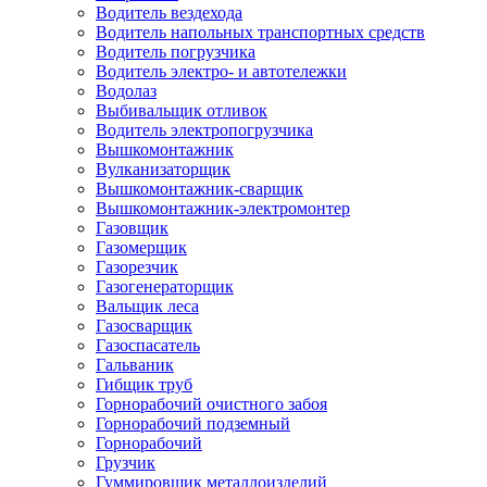
Водитель вездехода
Водитель напольных транспортных средств
Водитель погрузчика
Водитель электро- и автотележки
Водолаз
Выбивальщик отливок
Водитель электропогрузчика
Вышкомонтажник
Вулканизаторщик
Вышкомонтажник-сварщик
Вышкомонтажник-электромонтер
Газовщик
Газомерщик
Газорезчик
Газогенераторщик
Вальщик леса
Газосварщик
Газоспасатель
Гальваник
Гибщик труб
Горнорабочий очистного забоя
Горнорабочий подземный
Горнорабочий
Грузчик
Гуммировщик металлоизделий