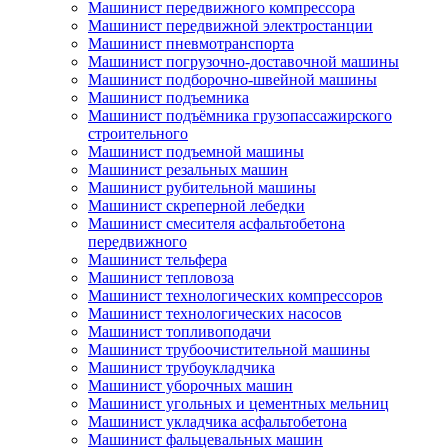
Машинист передвижного компрессора
Машинист передвижной электростанции
Машинист пневмотранспорта
Машинист погрузочно-доставочной машины
Машинист подборочно-швейной машины
Машинист подъемника
Машинист подъёмника грузопассажирского
строительного
Машинист подъемной машины
Машинист резальных машин
Машинист рубительной машины
Машинист скреперной лебедки
Машинист смесителя асфальтобетона
передвижного
Машинист тельфера
Машинист тепловоза
Машинист технологических компрессоров
Машинист технологических насосов
Машинист топливоподачи
Машинист трубоочистительной машины
Машинист трубоукладчика
Машинист уборочных машин
Машинист угольных и цементных мельниц
Машинист укладчика асфальтобетона
Машинист фальцевальных машин