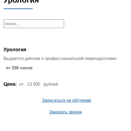
Урология
Н
а
й
т
Урология
и
:
Выдается диплом о профессиональной переподготовке
от 256 часов
Цена:
от
13 500
рублей
Записаться на обучение
Заказать звонок