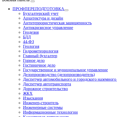
ПРОФПЕРЕПОДГОТОВКА
Бухгалтерский учет
Архитектура и дизайн
Антитеррористическая защищенность
Антикризисное управление
Геодезия
БДД
44-ФЗ
Геология
Гидрометеорология
Главный бухгалтер
Горное дело
Гостиничное дело
Государственное и муниципальное управление
Делопроизводство (делопроизводитель)
Диспетчер автомобильного и городского наземного
Диспетчер автотранспорта
Дорожное строительство
ЖКХ
Изыскания
Инженер-строитель
Инженерные системы
Информационные технологии
Кадастровая деятельность