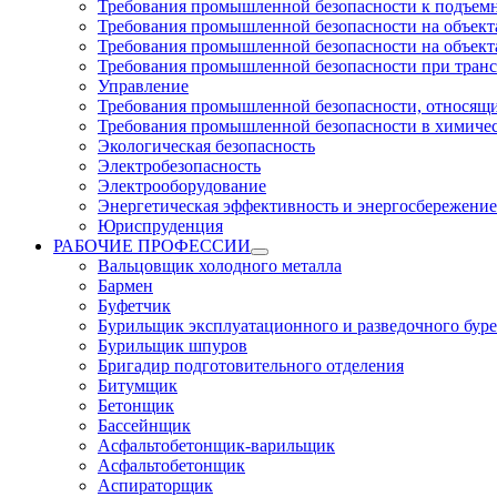
Требования промышленной безопасности к подъем
Требования промышленной безопасности на объекта
Требования промышленной безопасности на объекта
Требования промышленной безопасности при тран
Управление
Требования промышленной безопасности, относящи
Требования промышленной безопасности в химиче
Экологическая безопасность
Электробезопасность
Электрооборудование
Энергетическая эффективность и энергосбережение
Юриспруденция
РАБОЧИЕ ПРОФЕССИИ
Вальцовщик холодного металла
Бармен
Буфетчик
Бурильщик эксплуатационного и разведочного буре
Бурильщик шпуров
Бригадир подготовительного отделения
Битумщик
Бетонщик
Бассейнщик
Асфальтобетонщик-варильщик
Асфальтобетонщик
Аспираторщик