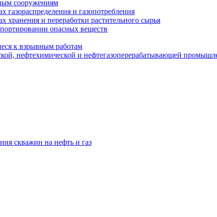
ным сооружениям
х газораспределения и газопотребления
х хранения и переработки растительного сырья
спортировании опасных веществ
еся к взрывным работам
ской, нефтехимической и нефтегазоперерабатывающей промышл
ния скважин на нефть и газ