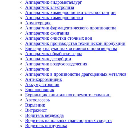
Аппаратчик-гидрометаллург
Аппаратчик электролиза
Аппаратчик химводоочистки электростанции
Аппаратчик химводоочистки
Арматурщик
Аппаратчик фармацевтического производства
Аппаратчик сжигания
Аппаратчик очистки сточных вод
Аппаратчик производства технической продукции
Бригадир на участках основного производства
Аппаратчик обработки зерна
Аппаратчик десорбции
Аппаратчик воздухоразделения
Аппаратчик
Аппаратчик в производстве драгоценных металлов
Антикоррозийщик
Аккумуляторщик
Брошюровщик
Бурильщик капитального ремонта скважин
Автослесарь
Взрывник
Витражист
Водитель вездехода
Водитель напольных транспортных средств
Водитель погрузчика