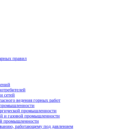
арных правил
жений
потребителей
и сетей
пасного ведения горных работ
 промышленности
ургической промышленности
ой и газовой промышленности
ой промышленности
ованию, работающему под давлением