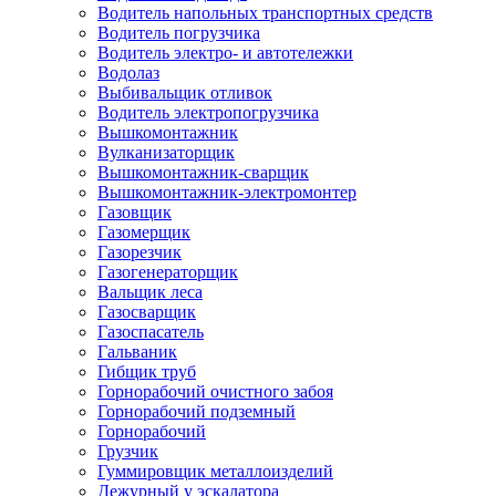
Водитель напольных транспортных средств
Водитель погрузчика
Водитель электро- и автотележки
Водолаз
Выбивальщик отливок
Водитель электропогрузчика
Вышкомонтажник
Вулканизаторщик
Вышкомонтажник-сварщик
Вышкомонтажник-электромонтер
Газовщик
Газомерщик
Газорезчик
Газогенераторщик
Вальщик леса
Газосварщик
Газоспасатель
Гальваник
Гибщик труб
Горнорабочий очистного забоя
Горнорабочий подземный
Горнорабочий
Грузчик
Гуммировщик металлоизделий
Дежурный у эскалатора