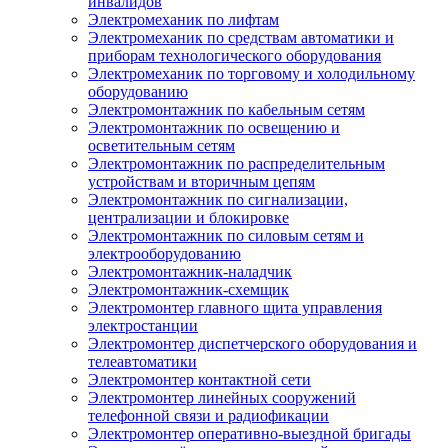
инвалидов
Электромеханик по лифтам
Электромеханик по средствам автоматики и
приборам технологического оборудования
Электромеханик по торговому и холодильному
оборудованию
Электромонтажник по кабельным сетям
Электромонтажник по освещению и
осветительным сетям
Электромонтажник по распределительным
устройствам и вторичным цепям
Электромонтажник по сигнализации,
централизации и блокировке
Электромонтажник по силовым сетям и
электрооборудованию
Электромонтажник-наладчик
Электромонтажник-схемщик
Электромонтер главного щита управления
электростанции
Электромонтер диспетчерского оборудования и
телеавтоматики
Электромонтер контактной сети
Электромонтер линейных сооружений
телефонной связи и радиофикации
Электромонтер оперативно-выездной бригады