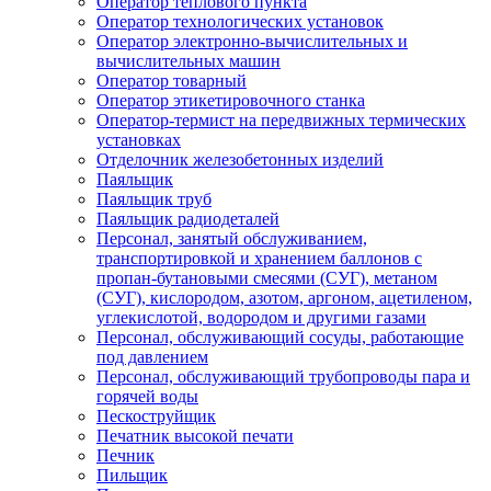
Оператор теплового пункта
Оператор технологических установок
Оператор электронно-вычислительных и
вычислительных машин
Оператор товарный
Оператор этикетировочного станка
Оператор-термист на передвижных термических
установках
Отделочник железобетонных изделий
Паяльщик
Паяльщик труб
Паяльщик радиодеталей
Персонал, занятый обслуживанием,
транспортировкой и хранением баллонов с
пропан-бутановыми смесями (СУГ), метаном
(СУГ), кислородом, азотом, аргоном, ацетиленом,
углекислотой, водородом и другими газами
Персонал, обслуживающий сосуды, работающие
под давлением
Персонал, обслуживающий трубопроводы пара и
горячей воды
Пескоструйщик
Печатник высокой печати
Печник
Пильщик