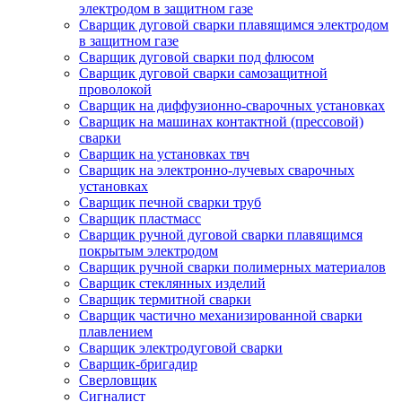
электродом в защитном газе
Сварщик дуговой сварки плавящимся электродом
в защитном газе
Сварщик дуговой сварки под флюсом
Сварщик дуговой сварки самозащитной
проволокой
Сварщик на диффузионно-сварочных установках
Сварщик на машинах контактной (прессовой)
сварки
Сварщик на установках твч
Сварщик на электронно-лучевых сварочных
установках
Сварщик печной сварки труб
Сварщик пластмасс
Сварщик ручной дуговой сварки плавящимся
покрытым электродом
Сварщик ручной сварки полимерных материалов
Сварщик стеклянных изделий
Сварщик термитной сварки
Сварщик частично механизированной сварки
плавлением
Сварщик электродуговой сварки
Сварщик-бригадир
Сверловщик
Сигналист