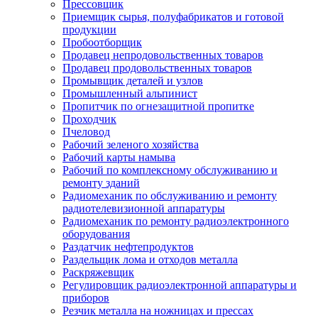
Прессовщик
Приемщик сырья, полуфабрикатов и готовой
продукции
Пробоотборщик
Продавец непродовольственных товаров
Продавец продовольственных товаров
Промывщик деталей и узлов
Промышленный альпинист
Пропитчик по огнезащитной пропитке
Проходчик
Пчеловод
Рабочий зеленого хозяйства
Рабочий карты намыва
Рабочий по комплексному обслуживанию и
ремонту зданий
Радиомеханик по обслуживанию и ремонту
радиотелевизионной аппаратуры
Радиомеханик по ремонту радиоэлектронного
оборудования
Раздатчик нефтепродуктов
Раздельщик лома и отходов металла
Раскряжевщик
Регулировщик радиоэлектронной аппаратуры и
приборов
Резчик металла на ножницах и прессах