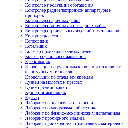
Контролер продукции обогащения
Контролер радиоэлектронной аппаратуры и
приборов
Контролер сварочных работ
Контролер станочных и слесарных работ
Контролер строительных изделий и материалов
Контролер-кассир
Копровщик
Котельщик
Кочегар производственных печей
Кочегар сушильных барабанов
Крепильщик
Кровельщик по рулонным кровлям и по кровлям
из штучных материалов
Кровельщик по стальным кровлям
Кузнец на молотах и прессах
Кузнец ручной ковки
Кузнец-штамповщик
Курьер
Лаборант по анализу газов и пыли
Лаборант по ультразвуковой технике
Лаборант по физико-механическим испытаниям
Лаборант пробирного анализа
Лаборант производства строительных материалов