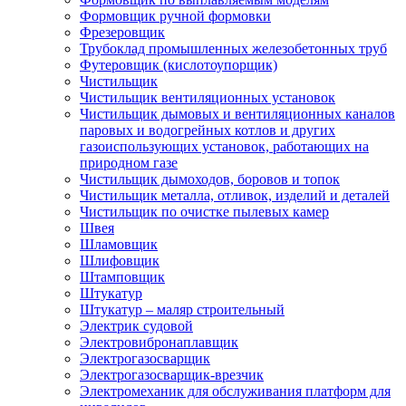
Формовщик ручной формовки
Фрезеровщик
Трубоклад промышленных железобетонных труб
Футеровщик (кислотоупорщик)
Чистильщик
Чистильщик вентиляционных установок
Чистильщик дымовых и вентиляционных каналов
паровых и водогрейных котлов и других
газоиспользующих установок, работающих на
природном газе
Чистильщик дымоходов, боровов и топок
Чистильщик металла, отливок, изделий и деталей
Чистильщик по очистке пылевых камер
Швея
Шламовщик
Шлифовщик
Штамповщик
Штукатур
Штукатур – маляр строительный
Электрик судовой
Электровибронаплавщик
Электрогазосварщик
Электрогазосварщик-врезчик
Электромеханик для обслуживания платформ для