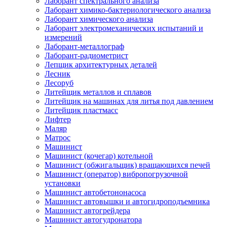
Лаборант спектрального анализа
Лаборант химико-бактериологического анализа
Лаборант химического анализа
Лаборант электромеханических испытаний и
измерений
Лаборант-металлограф
Лаборант-радиометрист
Лепщик архитектурных деталей
Лесник
Лесоруб
Литейщик металлов и сплавов
Литейщик на машинах для литья под давлением
Литейщик пластмасс
Лифтер
Маляр
Матрос
Машинист
Машинист (кочегар) котельной
Машинист (обжигальщик) вращающихся печей
Машинист (оператор) вибропогрузочной
установки
Машинист автобетононасоса
Машинист автовышки и автогидроподъемника
Машинист автогрейдера
Машинист автогудронатора