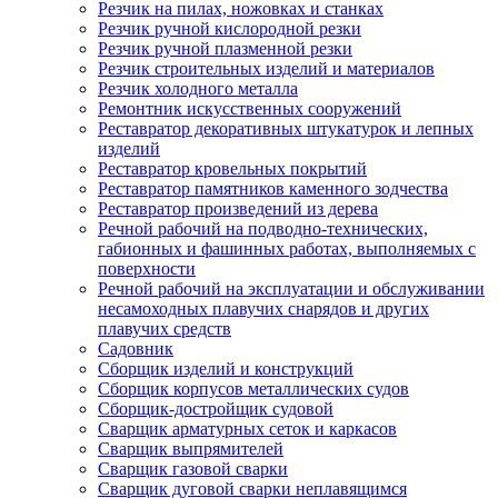
Резчик на пилах, ножовках и станках
Резчик ручной кислородной резки
Резчик ручной плазменной резки
Резчик строительных изделий и материалов
Резчик холодного металла
Ремонтник искусственных сооружений
Реставратор декоративных штукатурок и лепных
изделий
Реставратор кровельных покрытий
Реставратор памятников каменного зодчества
Реставратор произведений из дерева
Речной рабочий на подводно-технических,
габионных и фашинных работах, выполняемых с
поверхности
Речной рабочий на эксплуатации и обслуживании
несамоходных плавучих снарядов и других
плавучих средств
Садовник
Сборщик изделий и конструкций
Сборщик корпусов металлических судов
Сборщик-достройщик судовой
Сварщик арматурных сеток и каркасов
Сварщик выпрямителей
Сварщик газовой сварки
Сварщик дуговой сварки неплавящимся