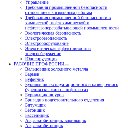
Управление
Требования промышленной безопасности,
относящиеся к взрывным работам
Требования промышленной безопасности в
химической, нефтехимической и
нефтегазоперерабатывающей промышленности
Экологическая безопасность
Электробезопасность
Электрооборудование
Энергетическая эффективность и
энергосбережение
Юриспруденция
РАБОЧИЕ ПРОФЕССИИ
Вальцовщик холодного металла
Бармен
Буфетчик
Бурильщик эксплуатационного и разведочного
бурения скважин на нефть и газ
Бурильщик шпуров
Бригадир подготовительного отделения
Битумщик
Бетонщик
Бассейнщик
Асфальтобетонщик-варильщик
Асфальтобетонщик