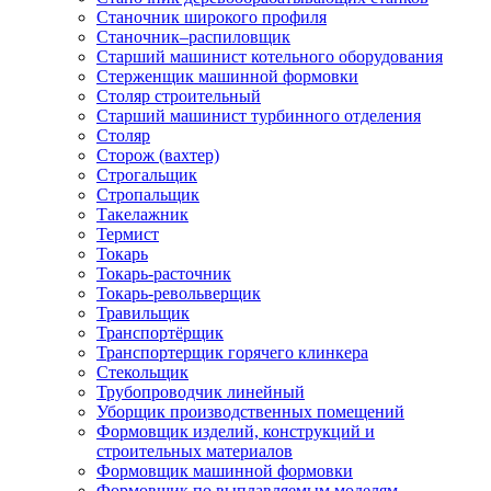
Станочник широкого профиля
Станочник–распиловщик
Старший машинист котельного оборудования
Стерженщик машинной формовки
Столяр строительный
Старший машинист турбинного отделения
Столяр
Сторож (вахтер)
Строгальщик
Стропальщик
Такелажник
Термист
Токарь
Токарь-расточник
Токарь-револьверщик
Травильщик
Транспортёрщик
Транспортерщик горячего клинкера
Стекольщик
Трубопроводчик линейный
Уборщик производственных помещений
Формовщик изделий, конструкций и
строительных материалов
Формовщик машинной формовки
Формовщик по выплавляемым моделям