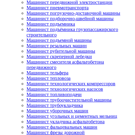
Машинист передвижной электростанции
Машинист пневмотранспорта
Машинист погрузочно-доставочной машины
Машинист подборочно-швейной машины
Машинист подъемника
Машинист подъёмника грузопассажирского
строительного
Машинист подъемной машины
Машинист резальных машин
Машинист рубительной машины
Машинист скреперной лебедки
Машинист смесителя асфальтобетона
передвижного
Машинист тельфера
Машинист тепловоза
Машинист технологических компрессоров
Машинист технологических насосов
Машинист топливоподачи
Машинист трубоочистительной машины
Машинист трубоукладчика
Машинист уборочных машин
Машинист угольных и цементных мельниц
Машинист укладчика асфальтобетона
Машинист фальцевальных машин
Машинист фрезы дорожной