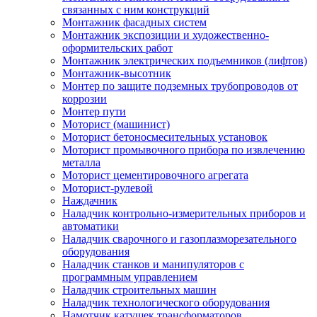
связанных с ним конструкций
Монтажник фасадных систем
Монтажник экспозиции и художественно-
оформительских работ
Монтажник электрических подъемников (лифтов)
Монтажник-высотник
Монтер по защите подземных трубопроводов от
коррозии
Монтер пути
Моторист (машинист)
Моторист бетоносмесительных установок
Моторист промывочного прибора по извлечению
металла
Моторист цементировочного агрегата
Моторист-рулевой
Наждачник
Наладчик контрольно-измерительных приборов и
автоматики
Наладчик сварочного и газоплазморезательного
оборудования
Наладчик станков и манипуляторов с
программным управлением
Наладчик строительных машин
Наладчик технологического оборудования
Намотчик катушек трансформаторов