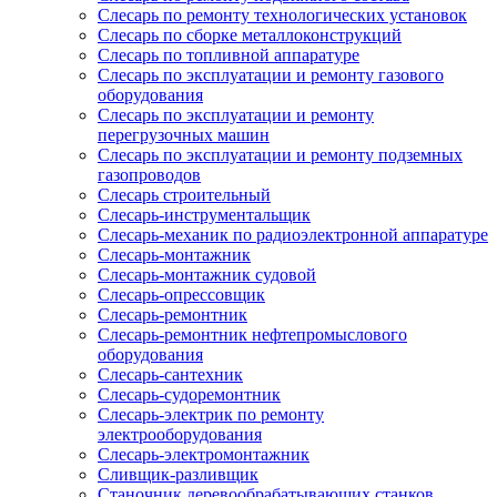
Слесарь по ремонту технологических установок
Слесарь по сборке металлоконструкций
Слесарь по топливной аппаратуре
Слесарь по эксплуатации и ремонту газового
оборудования
Слесарь по эксплуатации и ремонту
перегрузочных машин
Слесарь по эксплуатации и ремонту подземных
газопроводов
Слесарь строительный
Слесарь-инструментальщик
Слесарь-механик по радиоэлектронной аппаратуре
Слесарь-монтажник
Слесарь-монтажник судовой
Слесарь-опрессовщик
Слесарь-ремонтник
Слесарь-ремонтник нефтепромыслового
оборудования
Слесарь-сантехник
Слесарь-судоремонтник
Слесарь-электрик по ремонту
электрооборудования
Слесарь-электромонтажник
Сливщик-разливщик
Станочник деревообрабатывающих станков