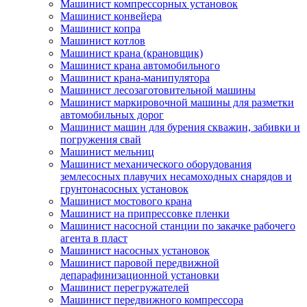
Машинист компрессорных установок
Машинист конвейера
Машинист копра
Машинист котлов
Машинист крана (крановщик)
Машинист крана автомобильного
Машинист крана-манипулятора
Машинист лесозаготовительной машины
Машинист маркировочной машины для разметки
автомобильных дорог
Машинист машин для бурения скважин, забивки и
погружения свай
Машинист мельниц
Машинист механического оборудования
землесосных плавучих несамоходных снарядов и
грунтонасосных установок
Машинист мостового крана
Машинист на припрессовке пленки
Машинист насосной станции по закачке рабочего
агента в пласт
Машинист насосных установок
Машинист паровой передвижной
депарафинизационной установки
Машинист перегружателей
Машинист передвижного компрессора