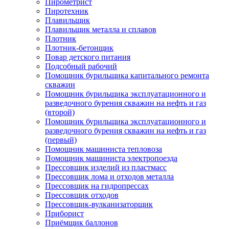
Пирометрист
Пиротехник
Плавильщик
Плавильщик металла и сплавов
Плотник
Плотник-бетонщик
Повар детского питания
Подсобный рабочий
Помощник бурильщика капитального ремонта
скважин
Помощник бурильщика эксплуатационного и
разведочного бурения скважин на нефть и газ
(второй)
Помощник бурильщика эксплуатационного и
разведочного бурения скважин на нефть и газ
(первый)
Помощник машиниста тепловоза
Помощник машиниста электропоезда
Прессовщик изделий из пластмасс
Прессовщик лома и отходов металла
Прессовщик на гидропрессах
Прессовщик отходов
Прессовщик-вулканизаторщик
Приборист
Приёмщик баллонов