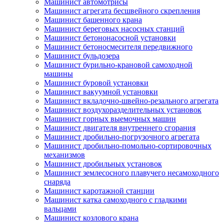
Машинист автомотрисы
Машинист агрегата бесшвейного скрепления
Машинист башенного крана
Машинист береговых насосных станций
Машинист бетононасосной установки
Машинист бетоносмесителя передвижного
Машинист бульдозера
Машинист бурильно-крановой самоходной
машины
Машинист буровой установки
Машинист вакуумной установки
Машинист вкладочно-швейно-резального агрегата
Машинист воздухоразделительных установок
Машинист горных выемочных машин
Машинист двигателя внутреннего сгорания
Машинист дробильно-погрузочного агрегата
Машинист дробильно-помольно-сортировочных
механизмов
Машинист дробильных установок
Машинист землесосного плавучего несамоходного
снаряда
Машинист каротажной станции
Машинист катка самоходного с гладкими
вальцами
Машинист козлового крана