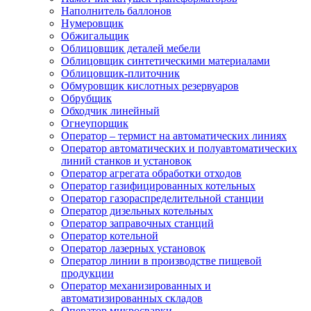
Наполнитель баллонов
Нумеровщик
Обжигальщик
Облицовщик деталей мебели
Облицовщик синтетическими материалами
Облицовщик-плиточник
Обмуровщик кислотных резервуаров
Обрубщик
Обходчик линейный
Огнеупорщик
Оператор – термист на автоматических линиях
Оператор автоматических и полуавтоматических
линий станков и установок
Оператор агрегата обработки отходов
Оператор газифицированных котельных
Оператор газораспределительной станции
Оператор дизельных котельных
Оператор заправочных станций
Оператор котельной
Оператор лазерных установок
Оператор линии в производстве пищевой
продукции
Оператор механизированных и
автоматизированных складов
Оператор микросварки