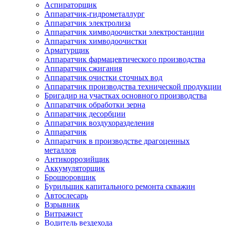
Аспираторщик
Аппаратчик-гидрометаллург
Аппаратчик электролиза
Аппаратчик химводоочистки электростанции
Аппаратчик химводоочистки
Арматурщик
Аппаратчик фармацевтического производства
Аппаратчик сжигания
Аппаратчик очистки сточных вод
Аппаратчик производства технической продукции
Бригадир на участках основного производства
Аппаратчик обработки зерна
Аппаратчик десорбции
Аппаратчик воздухоразделения
Аппаратчик
Аппаратчик в производстве драгоценных
металлов
Антикоррозийщик
Аккумуляторщик
Брошюровщик
Бурильщик капитального ремонта скважин
Автослесарь
Взрывник
Витражист
Водитель вездехода