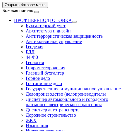
Открыть боковое меню
Боковая панель
ПРОФПЕРЕПОДГОТОВКА
Бухгалтерский учет
Архитектура и дизайн
Антитеррористическая защищенность
Антикризисное управление
Геодезия
БДД
44-ФЗ
Геология
Гидрометеорология
Главный бухгалтер
Горное дело
Гостиничное дело
Государственное и муниципальное управление
Делопроизводство (делопроизводитель)
Диспетчер автомобильного и городского
наземного электрического транспорта
Диспетчер автотранспорта
Дорожное строительство
ЖКХ
Изыскания
Инженер-строитель