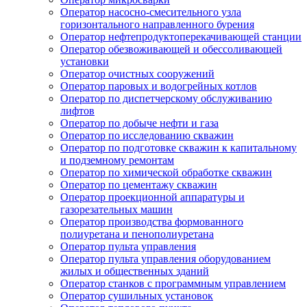
Оператор насосно-смесительного узла
горизонтального направленного бурения
Оператор нефтепродуктоперекачивающей станции
Оператор обезвоживающей и обессоливающей
установки
Оператор очистных сооружений
Оператор паровых и водогрейных котлов
Оператор по диспетчерскому обслуживанию
лифтов
Оператор по добыче нефти и газа
Оператор по исследованию скважин
Оператор по подготовке скважин к капитальному
и подземному ремонтам
Оператор по химической обработке скважин
Оператор по цементажу скважин
Оператор проекционной аппаратуры и
газорезательных машин
Оператор производства формованного
полиуретана и пенополиуретана
Оператор пульта управления
Оператор пульта управления оборудованием
жилых и общественных зданий
Оператор станков с программным управлением
Оператор сушильных установок