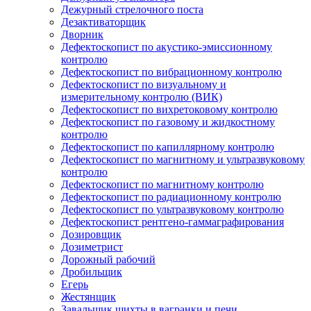
Дежурный стрелочного поста
Дезактиваторщик
Дворник
Дефектоскопист по акустико-эмиссионному
контролю
Дефектоскопист по вибрационному контролю
Дефектоскопист по визуальному и
измерительному контролю (ВИК)
Дефектоскопист по вихретоковому контролю
Дефектоскопист по газовому и жидкостному
контролю
Дефектоскопист по капиллярному контролю
Дефектоскопист по магнитному и ультразвуковому
контролю
Дефектоскопист по магнитному контролю
Дефектоскопист по радиационному контролю
Дефектоскопист по ультразвуковому контролю
Дефектоскопист рентгено-гаммаграфирования
Дозировщик
Дозиметрист
Дорожный рабочий
Дробильщик
Егерь
Жестянщик
Завальщик шихты в вагранки и печи