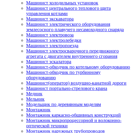
Машинист холодильных установок
Машинист центрального теплового щита
управления котлами
Машинист экскаватора
Машинист электрического оборудования
землесосного плавучего несамоходного снаряда
Машинист электровоза
Машинист электролебедки
Машинист электропоезда
Машинист электросварочного передвижного
агрегата с двигателем внутреннего сгорания
Машинист эскалатора
Машинист-обходчик по котельному оборудованию
Машинист-обходчик по турбинному
оборудованию
Машинист(оператор) воздушно-канатной дороги
Машинист портально-стрелового крана
Медник
Мельник
Модельщик по деревянным моделям
Монтажник
Монтажник каркасно-обшивных конструкций
Монтажник микропроцессорной и волоконно-
оптической техники
Монтажник наружных трубопроводов