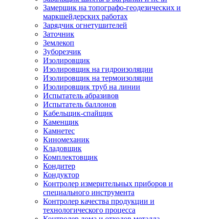
Замерщик на топографо-геодезических и
маркшейдерских работах
Зарядчик огнетушителей
Заточник
Землекоп
Зуборезчик
Изолировщик
Изолировщик на гидроизоляции
Изолировщик на термоизоляции
Изолировщик труб на линии
Испытатель абразивов
Испытатель баллонов
Кабельщик-спайщик
Каменщик
Камнетес
Киномеханик
Кладовщик
Комплектовщик
Кондитер
Кондуктор
Контролер измерительных приборов и
специального инструмента
Контролер качества продукции и
технологического процесса
Контролер лома и отходов металла