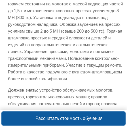
горячем состоянии на молотах с массой падающих частей
до 1,5 т и механических ковочных прессах усилием до 8
МН (800 тс). Установка и подналадка штампов под
руководством наладчика. Обрезка заусенцев на прессах
усилием свыше 2 до 5 МН (свыше 200 до 500 тс). Горячая
штамповка простых и средней сложности деталей и
изделий на полуавтоматических и автоматических
линиях. Управление прессами, молотами и подъемно-
транспортными механизмами. Пользование контрольно-
измерительными приборами. Участие в текущем ремонте.
Работа в качестве подручного с кузнецом-штамповщиком
более высокой квалификации.
Должен знать:
устройство обслуживаемых молотов,
прессов, горизонтально-ковочных машин; правила
обслуживания нагревательных печей и горнов; правила
охлаждения, смазки и подготовки штампов к работе;
ковочные свойства и режим нагрева углеродистых сталей
Рассчитать стоимость обучения
различных сортов; способы штамповки в зависимости от