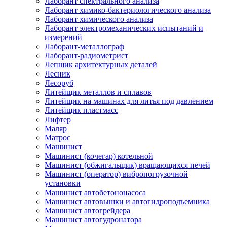
Лаборант спектрального анализа
Лаборант химико-бактериологического анализа
Лаборант химического анализа
Лаборант электромеханических испытаний и
измерений
Лаборант-металлограф
Лаборант-радиометрист
Лепщик архитектурных деталей
Лесник
Лесоруб
Литейщик металлов и сплавов
Литейщик на машинах для литья под давлением
Литейщик пластмасс
Лифтер
Маляр
Матрос
Машинист
Машинист (кочегар) котельной
Машинист (обжигальщик) вращающихся печей
Машинист (оператор) вибропогрузочной
установки
Машинист автобетононасоса
Машинист автовышки и автогидроподъемника
Машинист автогрейдера
Машинист автогудронатора