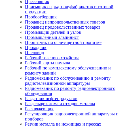
Прессовщик
Приемщик сырья, полуфабрикатов и готовой
продукции
Пробоотборщик
Продавец непродовольственных товаров
Продавец продовольственных товаров
Промывщик деталей и узлов
Промышленный альпинист
Пропитчик по огнезащитной пропитке
Проходчик
Пчеловод
Рабочий зеленого хозяйства
Рабочий карты намыва
Рабочий по комплексному обслуживанию и
ремонту зданий
Радиомеханик по обслуживанию и ремонту
радиотелевизионной аппаратуры
Радиомеханик по ремонту радиоэлектронного
оборудования
Раздатчик нефтепродуктов
Раздельщик лома и отходов металла
Раскряжевщик
Регулировщик радиоэлектронной аппаратуры и
приборов
Резчик металла на ножницах и прессах