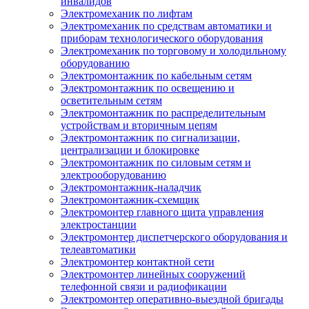
инвалидов
Электромеханик по лифтам
Электромеханик по средствам автоматики и
приборам технологического оборудования
Электромеханик по торговому и холодильному
оборудованию
Электромонтажник по кабельным сетям
Электромонтажник по освещению и
осветительным сетям
Электромонтажник по распределительным
устройствам и вторичным цепям
Электромонтажник по сигнализации,
централизации и блокировке
Электромонтажник по силовым сетям и
электрооборудованию
Электромонтажник-наладчик
Электромонтажник-схемщик
Электромонтер главного щита управления
электростанции
Электромонтер диспетчерского оборудования и
телеавтоматики
Электромонтер контактной сети
Электромонтер линейных сооружений
телефонной связи и радиофикации
Электромонтер оперативно-выездной бригады