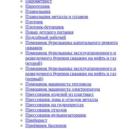
Пирометрист
Пиротехник
Плавильщик
Плавильщик металла и сплавов
Плотник
Плотник-бетонщик
Повар детского питания
Подсобный рабочий
Помощник бурильщика капитального ремонта
скважин
Помощник бурильщика эксплуатационного и
разведочного бурения скважин на нефть и газ
(второй)
Помощник бурильщика эксплуатационного и
разведочного бурения скважин на нефть и газ
(первый)
Помощник машиниста тепловоза
Помощник машиниста электропоезда
Прессовщик изделий из пластмасс
Прессовщик лома и отходов металла
Прессовщик на гидропрессах
Прессовщик отходов
Прессовщик-вулканизаторщик
Приборист
Приёмщик баллонов