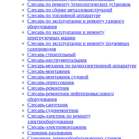
Слесарь по ремонту технологических установок
Слесарь по сборке металлоконструкций
Слесарь по топливной аппаратуре
Слесарь по эксплуатации и ремонту газового
оборудования
Слесарь по эксплуатации и ремонту
перегрузочных машин
Слесарь по эксплуатации и ремонту подземных
газопроводов
Слесарь строительный
Слесарь-инструментальщик
Слесарь-механик по радиоэлектронной аппаратуре
Слесарь-монтажник
Слесарь-монтажник судовой
Слесарь-опрессовщик
Слесарь-ремонтник
Слесарь-ремонтник нефтепромыслового
оборудования
Слесарь-сантехник
Слесарь-судоремонтник
Слесарь-электрик по ремонту
электрооборудования
Слесарь-электромонтажник
Сливщик-разливщик
Станочник деревообрабатывающих станков