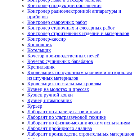
Контролер продукции обогащения
Контролер радиоэлектронной аппаратуры и
приборов
Контролер сварочных работ
Контролер станочных и слесарных работ
Контролер строительных изделий и материалов
Контролер-кассир
Копровщик
Котельщик
Кочегар производственных печей
Кочегар сушильных барабанов
Крепильщик
Кровельщик по рулонным кровлям и по кровлям
из штучных материалов
Кровельщик по стальным кровлям
Кузнец на молотах и прессах
Кузнец ручной ковки
Кузнец-штамповщик
Курьер
Лаборант по анализу газов и пыли
Лаборант по ультразвуковой технике
Лаборант по физико-механическим испытаниям
Лаборант пробирного анализа
Лаборант производства строительных материалов