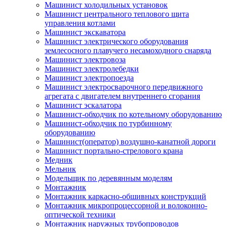
Машинист холодильных установок
Машинист центрального теплового щита
управления котлами
Машинист экскаватора
Машинист электрического оборудования
землесосного плавучего несамоходного снаряда
Машинист электровоза
Машинист электролебедки
Машинист электропоезда
Машинист электросварочного передвижного
агрегата с двигателем внутреннего сгорания
Машинист эскалатора
Машинист-обходчик по котельному оборудованию
Машинист-обходчик по турбинному
оборудованию
Машинист(оператор) воздушно-канатной дороги
Машинист портально-стрелового крана
Медник
Мельник
Модельщик по деревянным моделям
Монтажник
Монтажник каркасно-обшивных конструкций
Монтажник микропроцессорной и волоконно-
оптической техники
Монтажник наружных трубопроводов