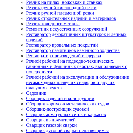
Резчик на пилах, ножовках и станках
Резчик ручной кислородной резки
Резчик ручной плазменной резки
Резчик строительных изделий и материалов
Резчик холодного металла
Ремонтник искусственных сооружений
Реставратор декоративных штукатурок и лепных
изделий
Реставратор кровельных покрытий
Реставратор памятников каменного зодчества
Реставратор произведений из дерева
Речной рабочий на подводно-технических,
габионных и фашинных работах, выполняемых с
поверхности
Речной рабочий на эксплуатации и обслуживании
несамоходных плавучих снарядов и других
плавучих средств
Садовник
Сборщик изделий и конструкций
Сборщик корпусов металлических судов
Сборщик-достройщик судовой
Сварщик арматурных сеток и каркасов
Сварщик выпрямителей
Сварщик газовой сварки
Сварщик дуговой сварки неплавящимся