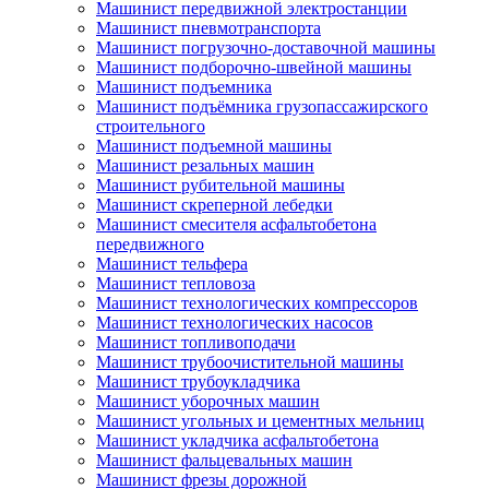
Машинист передвижной электростанции
Машинист пневмотранспорта
Машинист погрузочно-доставочной машины
Машинист подборочно-швейной машины
Машинист подъемника
Машинист подъёмника грузопассажирского
строительного
Машинист подъемной машины
Машинист резальных машин
Машинист рубительной машины
Машинист скреперной лебедки
Машинист смесителя асфальтобетона
передвижного
Машинист тельфера
Машинист тепловоза
Машинист технологических компрессоров
Машинист технологических насосов
Машинист топливоподачи
Машинист трубоочистительной машины
Машинист трубоукладчика
Машинист уборочных машин
Машинист угольных и цементных мельниц
Машинист укладчика асфальтобетона
Машинист фальцевальных машин
Машинист фрезы дорожной