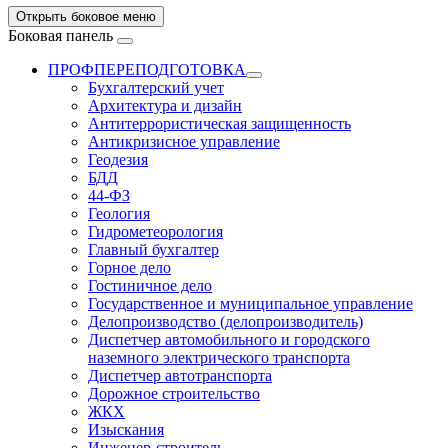
Открыть боковое меню
Боковая панель
ПРОФПЕРЕПОДГОТОВКА
Бухгалтерский учет
Архитектура и дизайн
Антитеррористическая защищенность
Антикризисное управление
Геодезия
БДД
44-ФЗ
Геология
Гидрометеорология
Главный бухгалтер
Горное дело
Гостиничное дело
Государственное и муниципальное управление
Делопроизводство (делопроизводитель)
Диспетчер автомобильного и городского
наземного электрического транспорта
Диспетчер автотранспорта
Дорожное строительство
ЖКХ
Изыскания
Инженер-строитель