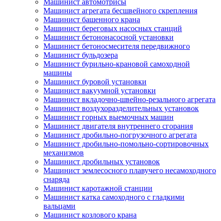
Машинист автомотрисы
Машинист агрегата бесшвейного скрепления
Машинист башенного крана
Машинист береговых насосных станций
Машинист бетононасосной установки
Машинист бетоносмесителя передвижного
Машинист бульдозера
Машинист бурильно-крановой самоходной
машины
Машинист буровой установки
Машинист вакуумной установки
Машинист вкладочно-швейно-резального агрегата
Машинист воздухоразделительных установок
Машинист горных выемочных машин
Машинист двигателя внутреннего сгорания
Машинист дробильно-погрузочного агрегата
Машинист дробильно-помольно-сортировочных
механизмов
Машинист дробильных установок
Машинист землесосного плавучего несамоходного
снаряда
Машинист каротажной станции
Машинист катка самоходного с гладкими
вальцами
Машинист козлового крана