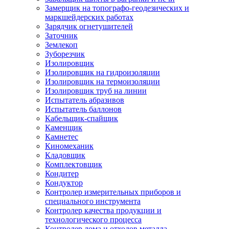
Замерщик на топографо-геодезических и
маркшейдерских работах
Зарядчик огнетушителей
Заточник
Землекоп
Зуборезчик
Изолировщик
Изолировщик на гидроизоляции
Изолировщик на термоизоляции
Изолировщик труб на линии
Испытатель абразивов
Испытатель баллонов
Кабельщик-спайщик
Каменщик
Камнетес
Киномеханик
Кладовщик
Комплектовщик
Кондитер
Кондуктор
Контролер измерительных приборов и
специального инструмента
Контролер качества продукции и
технологического процесса
Контролер лома и отходов металла