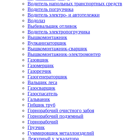
Водитель напольных транспортных средств
Водитель погрузчика
Водитель электро- и автотележки
Водолаз
Выбивальщик отливок
Водитель электропогрузчика
Вышкомонтажник
Вулканизаторщик
Вышкомонтажник-сварщик
Вышкомонтажник-электромонтер
Газовщик
Газомерщик
Газорезчик
Газогенераторщик
Вальщик леса
Газосварщик
Газоспасатель
Гальваник
Гибщик труб
Горнорабочий очистного забоя
Горнорабочий подземный
Горнорабочий
Грузчик
Гуммировщик металлоизделий
Дежурный у эскалатора