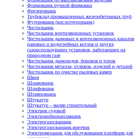
Формовщик ручной формовки
Фрезеровщик
Трубоклад промышленных железобетонных труб
Футеровщик (кислотоупорщик)
Чистильщик
Чистильщик вентиляционных установок
Чистильщик дымовых и вентиляционных каналов
паровых и водогрейных котлов и других
газоиспользующих установок, работающих на
природном газе
Чистильщик дымоходов, боровов и топок
Чистильщик металла, отливок, изделий и деталей
Чистильщик по очистке пылевых камер
Швея
Шламовщик
Шлифовщик
Штамповщик
Штукатур
Штукатур – маляр строительный
Электрик судовой
Электровибронаплавщик
Электрогазосварщик
Электрогазосварщик-врезчик
Электромеханик для обслуживания платформ для