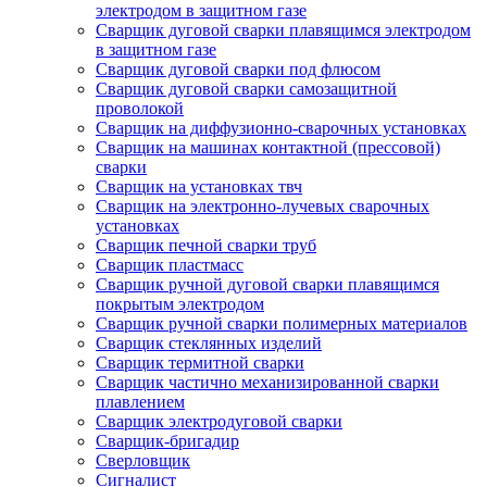
электродом в защитном газе
Сварщик дуговой сварки плавящимся электродом
в защитном газе
Сварщик дуговой сварки под флюсом
Сварщик дуговой сварки самозащитной
проволокой
Сварщик на диффузионно-сварочных установках
Сварщик на машинах контактной (прессовой)
сварки
Сварщик на установках твч
Сварщик на электронно-лучевых сварочных
установках
Сварщик печной сварки труб
Сварщик пластмасс
Сварщик ручной дуговой сварки плавящимся
покрытым электродом
Сварщик ручной сварки полимерных материалов
Сварщик стеклянных изделий
Сварщик термитной сварки
Сварщик частично механизированной сварки
плавлением
Сварщик электродуговой сварки
Сварщик-бригадир
Сверловщик
Сигналист