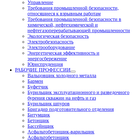
Управление
Требования промышленной безопасности,
относящиеся к взрывным работам
Требования промышленной безопасности в
химической, нефтехимической и
нефтегазоперерабатывающей промышленности
Экологическая безопасность
Электробезопасность
Электрооборудование
Энергетическая эффективность и
энергосбережение
Юриспруденция
РАБОЧИЕ ПРОФЕССИИ
Вальцовщик холодного металла
Бармен
Буфетчик
Бурильщик эксплуатационного и разведочного
бурения скважин на нефть и газ
Бурильщик шпуров
Бригадир подготовительного отделения
Битумщик
Бетонщик
Бассейнщик
Асфальтобетонщик-варильщик
Асфальтобетонщик