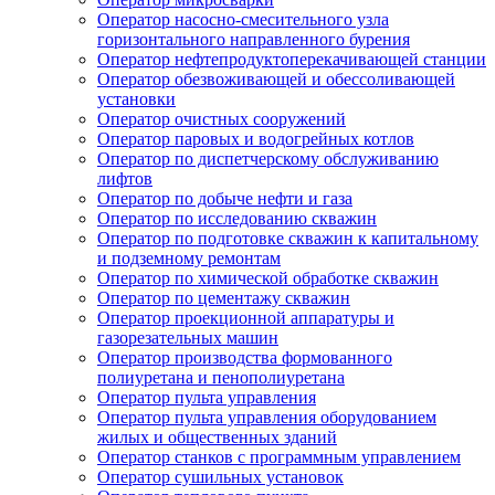
Оператор насосно-смесительного узла
горизонтального направленного бурения
Оператор нефтепродуктоперекачивающей станции
Оператор обезвоживающей и обессоливающей
установки
Оператор очистных сооружений
Оператор паровых и водогрейных котлов
Оператор по диспетчерскому обслуживанию
лифтов
Оператор по добыче нефти и газа
Оператор по исследованию скважин
Оператор по подготовке скважин к капитальному
и подземному ремонтам
Оператор по химической обработке скважин
Оператор по цементажу скважин
Оператор проекционной аппаратуры и
газорезательных машин
Оператор производства формованного
полиуретана и пенополиуретана
Оператор пульта управления
Оператор пульта управления оборудованием
жилых и общественных зданий
Оператор станков с программным управлением
Оператор сушильных установок