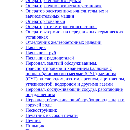
Оператор теплового пункта
Оператор технологических установок
Оператор электронно-вычислительных и
вычислительных машин
Оператор товарный
Оператор этикетировочного станка
Оператор-термист на передвижных термических
установках
Отделочник железобетонных изделий
Паяльщик
Паяльщик труб
Паяльщик радиодеталей
Персонал, занятый обслуживанием,
транспортировкой и хранением баллонов с
пропан-бутановыми смесями (СУГ), метаном
(СУГ), кислородом, азотом, аргоном, ацетиленом,
углекислотой, водородом и другими газами
Персонал, обслуживающий сосуды, работающие
под давлением
Персонал, обслуживающий трубопроводы пара и
горячей воды
Пескоструйщик
Печатник высокой печати
Печник
Пильщик