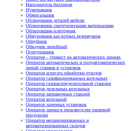
Наполнитель баллонов
Нумеровщик
Обжигальщик
Облицовщик деталей мебели
Облицовщик синтетическими материалами
Облицовщик-плиточник
Обмуровщик кислотных резервуаров
Обрубщик
Обходчик линейный
Огнеупорщик
Оператор – термист на автоматических линиях
Оператор автоматических и полуавтоматических
линий станков и установок
Оператор агрегата обработки отходов
Оператор газифицированных котельных
Оператор газораспределительной станции
Оператор дизельных котельных
Оператор заправочных станций
Оператор котельной
Оператор лазерных установок
Оператор линии в производстве пищевой
продукции
Оператор механизированных и
автоматизированных складов
Оператор микросварки