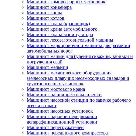
Машинист компрессорных установок
Машинист конвейера
Машинист копра
Машинист котлов
Машинист крана (крановщик)
Машинист крана автомобильного
Машинист крана-манипулятора
Машинист лесозаготовительной машины
Машинист маркировочной машины для разметки
автомобильных дорог
Машинист машин для бурения скважин, забивки и
погружения свай
Машинист мельниц
Машинист механического оборудования
землесосных плавучих несамоходных снарядов и
грунтонасосных установок
Машинист мостового крана
Машинист на припрессовке пленки
Машинист насосной станции по закачке рабочего
агента в пласт
Машинист насосных установок
Машинист паровой передвижной
депарафинизационной установки
Машинист перегружателей
Машинист передвижного компрессора