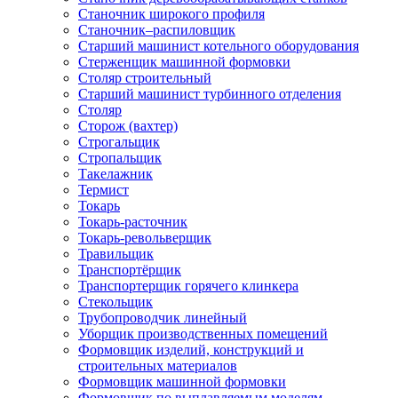
Станочник широкого профиля
Станочник–распиловщик
Старший машинист котельного оборудования
Стерженщик машинной формовки
Столяр строительный
Старший машинист турбинного отделения
Столяр
Сторож (вахтер)
Строгальщик
Стропальщик
Такелажник
Термист
Токарь
Токарь-расточник
Токарь-револьверщик
Травильщик
Транспортёрщик
Транспортерщик горячего клинкера
Стекольщик
Трубопроводчик линейный
Уборщик производственных помещений
Формовщик изделий, конструкций и
строительных материалов
Формовщик машинной формовки
Формовщик по выплавляемым моделям