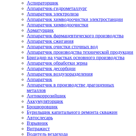
Аспираторщик
Аппаратчик-гидрометаллург
Аппаратчик электролиза
Аппаратчик химводоочистки электростанции
Аппаратчик химводоочистки
Арматурщик
Аппаратчик фармацевтического производства
Аппаратчик сжигания
Аппаратчик очистки сточных вод
Аппаратчик производства технической продукции
Бригадир на участках основного производства
Аппаратчик обработки зерна
Аппаратчик десорбции
Аппаратчик воздухоразделения
Аппаратчик
Аппаратчик в производстве драгоценных
металлов
Антикоррозийщик
Аккумуляторщик
Брошюровщик
Бурильщик капитального ремонта скважин
Автослесарь
Взрывник
Витражист
Водитель вездехода