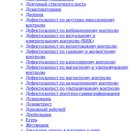
Дежурный стрелочного поста
Дезактиваторщик
Дворник
Дефектоскопист по акустико-эмиссионному
контролю
Дефектоскопист по вибрационному контролю
Дефектоскопист по визуальному и
измерительному контролю (ВИК)
Дефектоскопист по вихретоковому контролю
Дефектоскопист по газовому и жидкостному
контролю
Дефектоскопист по капиллярному контролю
Дефектоскопист по магнитному и ультразвуковому
контролю
Дефектоскопист по магнитному контролю
Дефектоскопист по радиационному контролю
Дефектоскопист по ультразвуковому контролю
Дефектоскопист рентгено-гаммаграфирования
Дозировщик
Дозиметрист
Дорожный рабочий
Дробильщик
Егерь
Жестянщик
Завальщик шихты в вагранки и печи