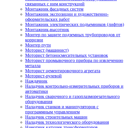
связанных с ним конструкций
Монтажник фасадных систем
Монтажник экспозиции и художественно-
оформительских работ
Монтажник электрических подъемников (лифтов)
Монтажник-высотник
Монтер по защите подземных трубопроводов от
коррозии
Монтер пути
Моторист (машинист)
Моторист бетоносмесительных установок
Моторист промывочного прибора по извлечению
металла
Моторист цементировочного агрегата
Моторист-рулевой
Наждачник
Наладчик контрольно-измерительных приборов и
автоматики
Наладчик сварочного и газоплазморезательного
оборудования
Наладчик станков и манипуляторов с
программным управлением
Наладчик строительных машин
Наладчик технологического оборудования
Намотчик катушек трансформаторов