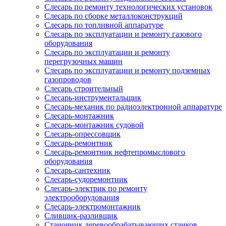
Слесарь по ремонту технологических установок
Слесарь по сборке металлоконструкций
Слесарь по топливной аппаратуре
Слесарь по эксплуатации и ремонту газового
оборудования
Слесарь по эксплуатации и ремонту
перегрузочных машин
Слесарь по эксплуатации и ремонту подземных
газопроводов
Слесарь строительный
Слесарь-инструментальщик
Слесарь-механик по радиоэлектронной аппаратуре
Слесарь-монтажник
Слесарь-монтажник судовой
Слесарь-опрессовщик
Слесарь-ремонтник
Слесарь-ремонтник нефтепромыслового
оборудования
Слесарь-сантехник
Слесарь-судоремонтник
Слесарь-электрик по ремонту
электрооборудования
Слесарь-электромонтажник
Сливщик-разливщик
Станочник деревообрабатывающих станков