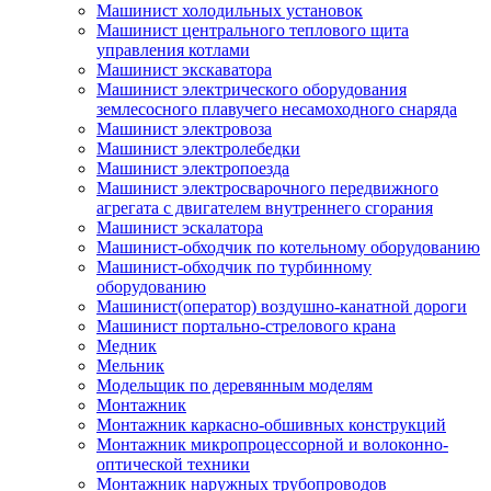
Машинист холодильных установок
Машинист центрального теплового щита
управления котлами
Машинист экскаватора
Машинист электрического оборудования
землесосного плавучего несамоходного снаряда
Машинист электровоза
Машинист электролебедки
Машинист электропоезда
Машинист электросварочного передвижного
агрегата с двигателем внутреннего сгорания
Машинист эскалатора
Машинист-обходчик по котельному оборудованию
Машинист-обходчик по турбинному
оборудованию
Машинист(оператор) воздушно-канатной дороги
Машинист портально-стрелового крана
Медник
Мельник
Модельщик по деревянным моделям
Монтажник
Монтажник каркасно-обшивных конструкций
Монтажник микропроцессорной и волоконно-
оптической техники
Монтажник наружных трубопроводов