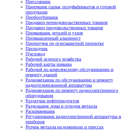
Прессовщик
Приемщик сырья, полуфабрикатов и готовой
продукции
Пробоотборщик
Продавец непродовольственных товаров
Продавец продовольственных товаров
Промывщик деталей и узлов
Промышленный альпинист
Пропитчик по огнезащитной пропитке
Проходчик
Пчеловод
Рабочий зеленого хозяйства
Рабочий карты намыва
Рабочий по комплексному обслуживанию и
ремонту зданий
Радиомеханик по обслуживанию и ремонту
радиотелевизионной аппаратуры
Радиомеханик по ремонту радиоэлектронного
оборудования
Раздатчик нефтепродуктов
Раздельщик лома и отходов металла
Раскряжевщик
Регулировщик радиоэлектронной аппаратуры и
приборов
Резчик металла на ножницах и прессах