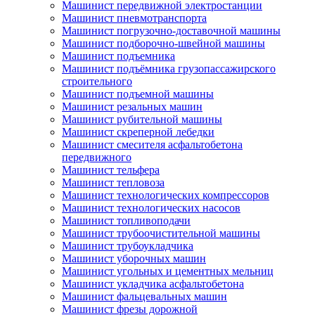
Машинист передвижной электростанции
Машинист пневмотранспорта
Машинист погрузочно-доставочной машины
Машинист подборочно-швейной машины
Машинист подъемника
Машинист подъёмника грузопассажирского
строительного
Машинист подъемной машины
Машинист резальных машин
Машинист рубительной машины
Машинист скреперной лебедки
Машинист смесителя асфальтобетона
передвижного
Машинист тельфера
Машинист тепловоза
Машинист технологических компрессоров
Машинист технологических насосов
Машинист топливоподачи
Машинист трубоочистительной машины
Машинист трубоукладчика
Машинист уборочных машин
Машинист угольных и цементных мельниц
Машинист укладчика асфальтобетона
Машинист фальцевальных машин
Машинист фрезы дорожной