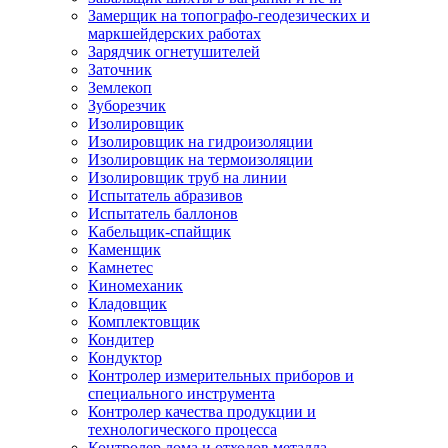
Замерщик на топографо-геодезических и
маркшейдерских работах
Зарядчик огнетушителей
Заточник
Землекоп
Зуборезчик
Изолировщик
Изолировщик на гидроизоляции
Изолировщик на термоизоляции
Изолировщик труб на линии
Испытатель абразивов
Испытатель баллонов
Кабельщик-спайщик
Каменщик
Камнетес
Киномеханик
Кладовщик
Комплектовщик
Кондитер
Кондуктор
Контролер измерительных приборов и
специального инструмента
Контролер качества продукции и
технологического процесса
Контролер лома и отходов металла