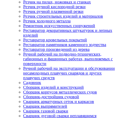
Резчик на пилах, ножовках и станках
Резчик ручной кислородной резки
Резчик ручной плазменной резки
Резчик строительных изделий и материалов
Резчик холодного металла
Ремонтник искусственных сооружений
Реставратор декоративных штукатурок и лепных
изделий
Реставратор кровельных покрытий
Реставратор памятников каменного зодчества
Реставратор произведений из дерева
Речной рабочий на подводно-технических,
габионных и фашинных работах, выполняемых с
поверхности
Речной рабочий на эксплуатации и обслуживании
несамоходных плавучих снарядов и других
плавучих средств
Садовник
Сборщик изделий и конструкций
Сборщик корпусов металлических судов
Сборщик-достройщик судовой
Сварщик арматурных сеток и каркасов
Сварщик выпрямителей
Сварщик газовой сварки
Сварщик дуговой сварки неплавящимся