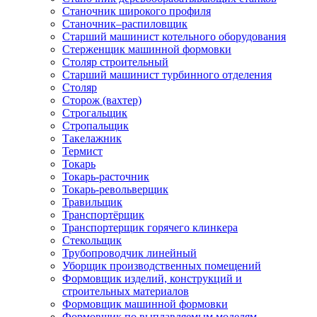
Станочник широкого профиля
Станочник–распиловщик
Старший машинист котельного оборудования
Стерженщик машинной формовки
Столяр строительный
Старший машинист турбинного отделения
Столяр
Сторож (вахтер)
Строгальщик
Стропальщик
Такелажник
Термист
Токарь
Токарь-расточник
Токарь-револьверщик
Травильщик
Транспортёрщик
Транспортерщик горячего клинкера
Стекольщик
Трубопроводчик линейный
Уборщик производственных помещений
Формовщик изделий, конструкций и
строительных материалов
Формовщик машинной формовки
Формовщик по выплавляемым моделям