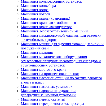
Машинист компрессорных установок
Машинист конвейера
Машинист копра
Машинист котлов
Машинист крана (крановщик)
Машинист крана автомобильного
Машинист крана-манипулятора
Машинист лесозаготовительной машины
Машинист маркировочной машины для разметки
автомобильных дорог
Машинист машин для бурения скважин, забивки и
погружения свай
Машинист мельниц
Машинист механического оборудования
землесосных плавучих несамоходных снарядов и
грунтонасосных установок
Машинист мостового крана
Машинист на припрессовке пленки
Машинист насосной станции по закачке рабочего
агента в пласт
Машинист насосных установок
Машинист паровой передвижной
депарафинизационной установки
Машинист перегружателей
Машинист передвижного компрессора