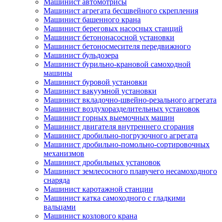
Машинист автомотрисы
Машинист агрегата бесшвейного скрепления
Машинист башенного крана
Машинист береговых насосных станций
Машинист бетононасосной установки
Машинист бетоносмесителя передвижного
Машинист бульдозера
Машинист бурильно-крановой самоходной
машины
Машинист буровой установки
Машинист вакуумной установки
Машинист вкладочно-швейно-резального агрегата
Машинист воздухоразделительных установок
Машинист горных выемочных машин
Машинист двигателя внутреннего сгорания
Машинист дробильно-погрузочного агрегата
Машинист дробильно-помольно-сортировочных
механизмов
Машинист дробильных установок
Машинист землесосного плавучего несамоходного
снаряда
Машинист каротажной станции
Машинист катка самоходного с гладкими
вальцами
Машинист козлового крана