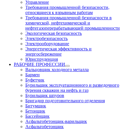
Управление
Требования промышленной безопасности,
относящиеся к взрывным работам
Требования промышленной безопасности в
химической, нефтехимической и
нефтегазоперерабатывающей промышленности
Экологическая безопасность
Электробезопасность
Электрооборудование
Энергетическая эффективность и
энергосбережение
Юриспруденция
РАБОЧИЕ ПРОФЕССИИ
Вальцовщик холодного металла
Бармен
Буфетчик
Бурильщик эксплуатационного и разведочного
бурения скважин на нефть и газ
Бурильщик шпуров
Бригадир подготовительного отделения
Битумщик
Бетонщик
Бассейнщик
Асфальтобетонщик-варильщик
Асфальтобетонщик