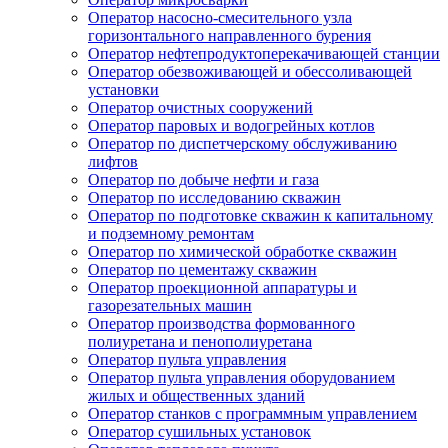
Оператор насосно-смесительного узла
горизонтального направленного бурения
Оператор нефтепродуктоперекачивающей станции
Оператор обезвоживающей и обессоливающей
установки
Оператор очистных сооружений
Оператор паровых и водогрейных котлов
Оператор по диспетчерскому обслуживанию
лифтов
Оператор по добыче нефти и газа
Оператор по исследованию скважин
Оператор по подготовке скважин к капитальному
и подземному ремонтам
Оператор по химической обработке скважин
Оператор по цементажу скважин
Оператор проекционной аппаратуры и
газорезательных машин
Оператор производства формованного
полиуретана и пенополиуретана
Оператор пульта управления
Оператор пульта управления оборудованием
жилых и общественных зданий
Оператор станков с программным управлением
Оператор сушильных установок