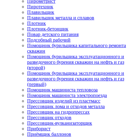
Пирометрист
Пиротехник
Плавильщик
Плавильщик металла и сплавов
Плотник
Плотник-бетонщик
Повар детского питания
Подсобный рабочий
Помощник бурильщика капитального ремонта
скважин
Помощник бурильщика эксплуатационного и
разведочного бурения скважин на нефть и газ
(второй)
Помощник бурильщика эксплуатационного и
разведочного бурения скважин на нефть и газ
(первый)
Помощник машиниста тепловоза
Помощник машиниста электропоезда
Прессовщик изделий из пластмасс
Прессовщик лома и отходов металла
Прессовщик на гидропрессах
Прессовщик отходов
Прессовщик-вулканизаторщик
Приборист
Приёмщик баллонов