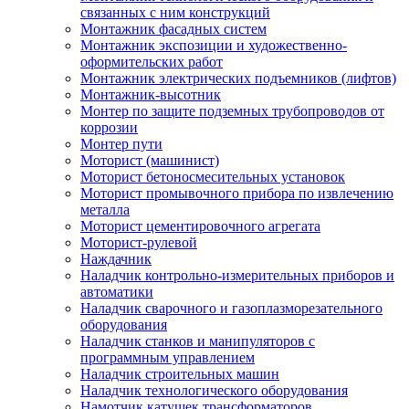
связанных с ним конструкций
Монтажник фасадных систем
Монтажник экспозиции и художественно-
оформительских работ
Монтажник электрических подъемников (лифтов)
Монтажник-высотник
Монтер по защите подземных трубопроводов от
коррозии
Монтер пути
Моторист (машинист)
Моторист бетоносмесительных установок
Моторист промывочного прибора по извлечению
металла
Моторист цементировочного агрегата
Моторист-рулевой
Наждачник
Наладчик контрольно-измерительных приборов и
автоматики
Наладчик сварочного и газоплазморезательного
оборудования
Наладчик станков и манипуляторов с
программным управлением
Наладчик строительных машин
Наладчик технологического оборудования
Намотчик катушек трансформаторов