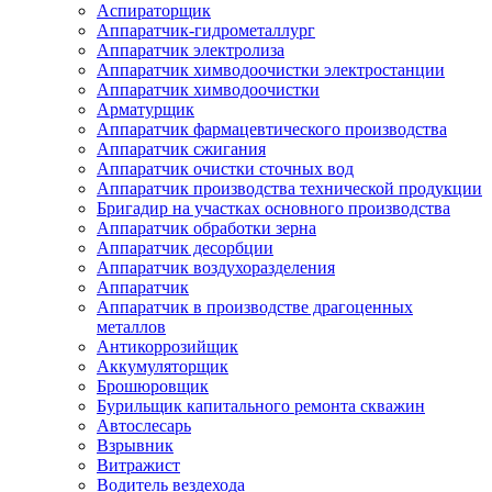
Аспираторщик
Аппаратчик-гидрометаллург
Аппаратчик электролиза
Аппаратчик химводоочистки электростанции
Аппаратчик химводоочистки
Арматурщик
Аппаратчик фармацевтического производства
Аппаратчик сжигания
Аппаратчик очистки сточных вод
Аппаратчик производства технической продукции
Бригадир на участках основного производства
Аппаратчик обработки зерна
Аппаратчик десорбции
Аппаратчик воздухоразделения
Аппаратчик
Аппаратчик в производстве драгоценных
металлов
Антикоррозийщик
Аккумуляторщик
Брошюровщик
Бурильщик капитального ремонта скважин
Автослесарь
Взрывник
Витражист
Водитель вездехода