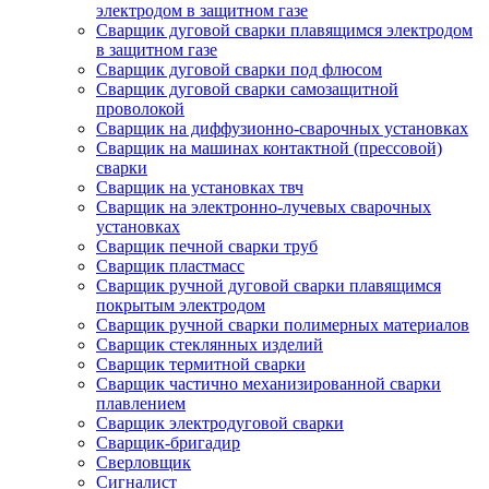
электродом в защитном газе
Сварщик дуговой сварки плавящимся электродом
в защитном газе
Сварщик дуговой сварки под флюсом
Сварщик дуговой сварки самозащитной
проволокой
Сварщик на диффузионно-сварочных установках
Сварщик на машинах контактной (прессовой)
сварки
Сварщик на установках твч
Сварщик на электронно-лучевых сварочных
установках
Сварщик печной сварки труб
Сварщик пластмасс
Сварщик ручной дуговой сварки плавящимся
покрытым электродом
Сварщик ручной сварки полимерных материалов
Сварщик стеклянных изделий
Сварщик термитной сварки
Сварщик частично механизированной сварки
плавлением
Сварщик электродуговой сварки
Сварщик-бригадир
Сверловщик
Сигналист