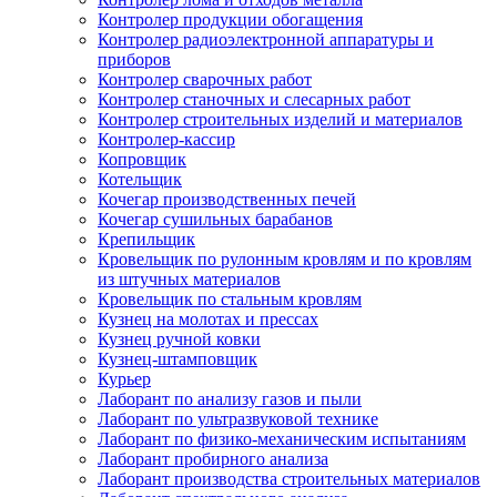
Контролер продукции обогащения
Контролер радиоэлектронной аппаратуры и
приборов
Контролер сварочных работ
Контролер станочных и слесарных работ
Контролер строительных изделий и материалов
Контролер-кассир
Копровщик
Котельщик
Кочегар производственных печей
Кочегар сушильных барабанов
Крепильщик
Кровельщик по рулонным кровлям и по кровлям
из штучных материалов
Кровельщик по стальным кровлям
Кузнец на молотах и прессах
Кузнец ручной ковки
Кузнец-штамповщик
Курьер
Лаборант по анализу газов и пыли
Лаборант по ультразвуковой технике
Лаборант по физико-механическим испытаниям
Лаборант пробирного анализа
Лаборант производства строительных материалов