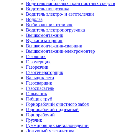
Водитель напольных транспортных средств
Водитель погрузчика
Водитель электро- и автотележки
Водолаз
Выбивальщик отливок
Водитель электропогрузчика
Вышкомонтажник
Вулканизаторщик
Вышкомонтажник-сварщик
Вышкомонтажник-электромонтер
Газовщик
Газомерщик
Газорезчик
Газогенераторщик
Вальщик леса
Газосварщик
Газоспасатель
Гальваник
Гибщик труб
Горнорабочий очистного забоя
Горнорабочий подземный
Горнорабочий
Грузчик
Гуммировщик металлоизделий
Дежурный у эскалатора