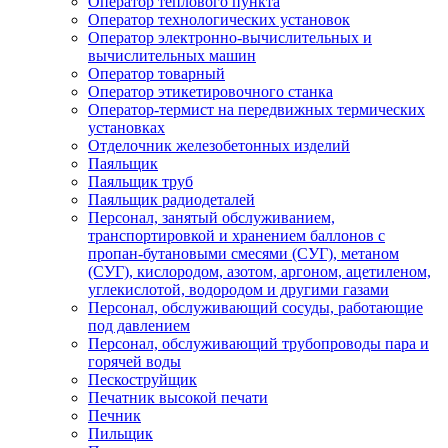
Оператор теплового пункта
Оператор технологических установок
Оператор электронно-вычислительных и
вычислительных машин
Оператор товарный
Оператор этикетировочного станка
Оператор-термист на передвижных термических
установках
Отделочник железобетонных изделий
Паяльщик
Паяльщик труб
Паяльщик радиодеталей
Персонал, занятый обслуживанием,
транспортировкой и хранением баллонов с
пропан-бутановыми смесями (СУГ), метаном
(СУГ), кислородом, азотом, аргоном, ацетиленом,
углекислотой, водородом и другими газами
Персонал, обслуживающий сосуды, работающие
под давлением
Персонал, обслуживающий трубопроводы пара и
горячей воды
Пескоструйщик
Печатник высокой печати
Печник
Пильщик