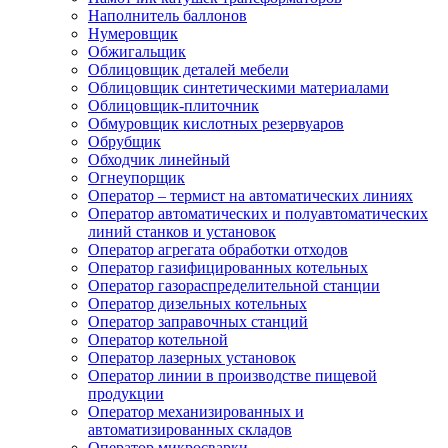
Наполнитель баллонов
Нумеровщик
Обжигальщик
Облицовщик деталей мебели
Облицовщик синтетическими материалами
Облицовщик-плиточник
Обмуровщик кислотных резервуаров
Обрубщик
Обходчик линейный
Огнеупорщик
Оператор – термист на автоматических линиях
Оператор автоматических и полуавтоматических
линий станков и установок
Оператор агрегата обработки отходов
Оператор газифицированных котельных
Оператор газораспределительной станции
Оператор дизельных котельных
Оператор заправочных станций
Оператор котельной
Оператор лазерных установок
Оператор линии в производстве пищевой
продукции
Оператор механизированных и
автоматизированных складов
Оператор микросварки