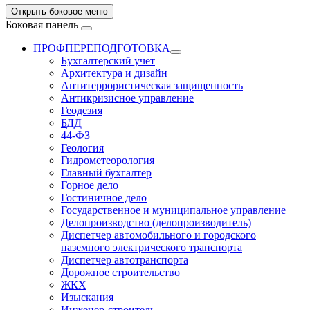
Открыть боковое меню
Боковая панель
ПРОФПЕРЕПОДГОТОВКА
Бухгалтерский учет
Архитектура и дизайн
Антитеррористическая защищенность
Антикризисное управление
Геодезия
БДД
44-ФЗ
Геология
Гидрометеорология
Главный бухгалтер
Горное дело
Гостиничное дело
Государственное и муниципальное управление
Делопроизводство (делопроизводитель)
Диспетчер автомобильного и городского
наземного электрического транспорта
Диспетчер автотранспорта
Дорожное строительство
ЖКХ
Изыскания
Инженер-строитель