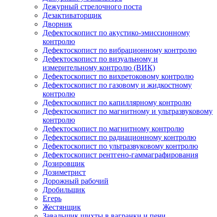
Дежурный стрелочного поста
Дезактиваторщик
Дворник
Дефектоскопист по акустико-эмиссионному
контролю
Дефектоскопист по вибрационному контролю
Дефектоскопист по визуальному и
измерительному контролю (ВИК)
Дефектоскопист по вихретоковому контролю
Дефектоскопист по газовому и жидкостному
контролю
Дефектоскопист по капиллярному контролю
Дефектоскопист по магнитному и ультразвуковому
контролю
Дефектоскопист по магнитному контролю
Дефектоскопист по радиационному контролю
Дефектоскопист по ультразвуковому контролю
Дефектоскопист рентгено-гаммаграфирования
Дозировщик
Дозиметрист
Дорожный рабочий
Дробильщик
Егерь
Жестянщик
Завальщик шихты в вагранки и печи