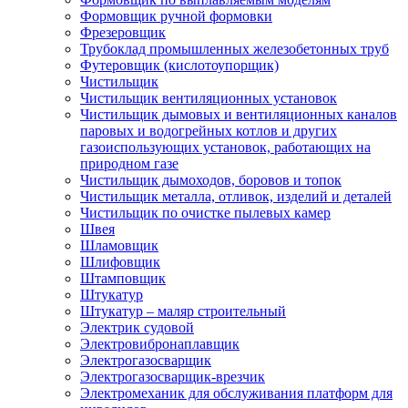
Формовщик ручной формовки
Фрезеровщик
Трубоклад промышленных железобетонных труб
Футеровщик (кислотоупорщик)
Чистильщик
Чистильщик вентиляционных установок
Чистильщик дымовых и вентиляционных каналов
паровых и водогрейных котлов и других
газоиспользующих установок, работающих на
природном газе
Чистильщик дымоходов, боровов и топок
Чистильщик металла, отливок, изделий и деталей
Чистильщик по очистке пылевых камер
Швея
Шламовщик
Шлифовщик
Штамповщик
Штукатур
Штукатур – маляр строительный
Электрик судовой
Электровибронаплавщик
Электрогазосварщик
Электрогазосварщик-врезчик
Электромеханик для обслуживания платформ для