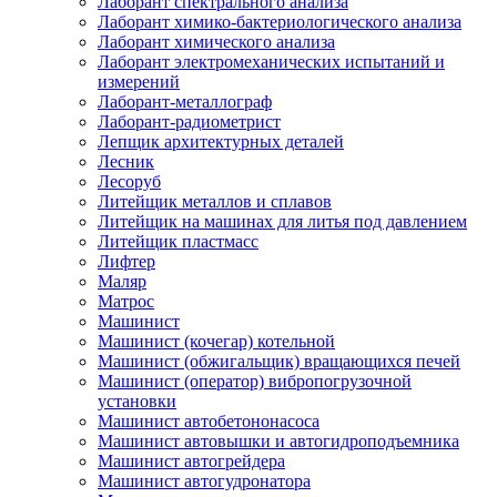
Лаборант спектрального анализа
Лаборант химико-бактериологического анализа
Лаборант химического анализа
Лаборант электромеханических испытаний и
измерений
Лаборант-металлограф
Лаборант-радиометрист
Лепщик архитектурных деталей
Лесник
Лесоруб
Литейщик металлов и сплавов
Литейщик на машинах для литья под давлением
Литейщик пластмасс
Лифтер
Маляр
Матрос
Машинист
Машинист (кочегар) котельной
Машинист (обжигальщик) вращающихся печей
Машинист (оператор) вибропогрузочной
установки
Машинист автобетононасоса
Машинист автовышки и автогидроподъемника
Машинист автогрейдера
Машинист автогудронатора