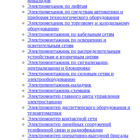
инвалидов
Электромеханик по лифтам
Электромеханик по средствам автоматики и
приборам технологического оборудования
Электромеханик по торговому и холодильному
оборудованию
Электромонтажник по кабельным сетям
Электромонтажник по освещению и
осветительным сетям
Электромонтажник по распределительным
устройствам и вторичным цепям
Электромонтажник по сигнализации,
централизации и блокировке
Электромонтажник по силовым сетям и
электрооборудованию
Электромонтажник-наладчик
Электромонтажник-схемщик
Электромонтер главного щита управления
электростанции
Электромонтер диспетчерского оборудования и
телеавтоматики
Электромонтер контактной сети
Электромонтер линейных сооружений
телефонной связи и радиофикации
Электромонтер оперативно-выездной бригады