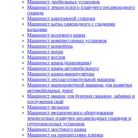
Машинист дробильных установок
Машинист землесосного плавучего несамоходного
снаряда
Машинист каротажной станции
Машинист катка самоходного с гладкими
вальцами
Машинист козлового крана
Машинист компрессорных установок
Машинист конвейера
Машинист копра
Машинист котлов
Машинист крана (крановщик)
Машинист крана автомобильного
Машинист крана-манипулятора
Машинист лесозаготовительной машины
Машинист маркировочной машины для разметки
автомобильных дорог
Машинист машин для бурения скважин, забивки и
погружения свай
Машинист мельниц
Машинист механического оборудования
землесосных плавучих несамоходных снарядов и
грунтонасосных установок
Машинист мостового крана
Машинист на припрессовке пленки