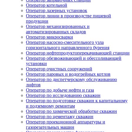
Оператор котельной
Оператор лазерных установок
Оператор линии в производстве пищевой
продукции
Оператор механизированных и
автоматизированных складов
Оператор микросварки
Оператор насосно-смесительного узла
горизонтального направленного бурения
Оператор нефтепродуктоперекачивающей станции
Оператор обезвоживающей и обессоливающей
установки
Оператор очистных сооружений
Оператор паровых и водогрейных котлов
Оператор по диспетчерскому обслуживанию
лифтов
Оператор по добыче нефти и газа
Оператор по исследованию скважин
Оператор по подготовке скважин к капитальному
и подземному ремонтам
Оператор по химической обработке скважин
Оператор по цементажу скважин
Оператор проекционной аппаратуры и
газорезательных машин