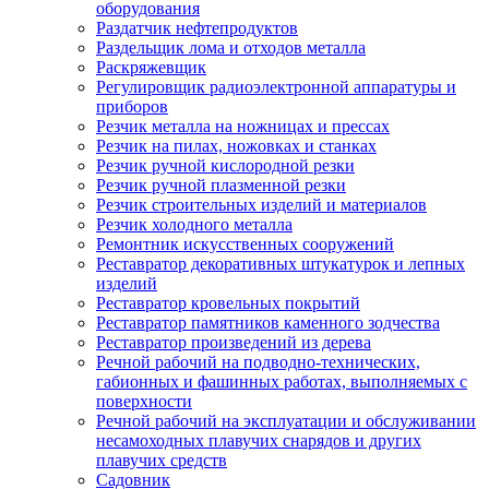
оборудования
Раздатчик нефтепродуктов
Раздельщик лома и отходов металла
Раскряжевщик
Регулировщик радиоэлектронной аппаратуры и
приборов
Резчик металла на ножницах и прессах
Резчик на пилах, ножовках и станках
Резчик ручной кислородной резки
Резчик ручной плазменной резки
Резчик строительных изделий и материалов
Резчик холодного металла
Ремонтник искусственных сооружений
Реставратор декоративных штукатурок и лепных
изделий
Реставратор кровельных покрытий
Реставратор памятников каменного зодчества
Реставратор произведений из дерева
Речной рабочий на подводно-технических,
габионных и фашинных работах, выполняемых с
поверхности
Речной рабочий на эксплуатации и обслуживании
несамоходных плавучих снарядов и других
плавучих средств
Садовник