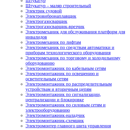
Штукатур
Штукатур – маляр строительный
Электрик судовой
Электровибронаплавщик
Электрогазосварщик
Электрогазосварщик-врезчик
Электромеханик для обслуживания платформ для
инвалидов
Электромеханик по лифтам
Электромеханик по средствам автоматики и
приборам технологического оборудования
Электромеханик по торговому и холодильному
оборудованию
Электромонтажник по кабельным сетям
Электромонтажник по освещению и
осветительным сетям
Электромонтажник по распределительным
устройствам и вторичным цепям
Электромонтажник по сигнализации,
централизации и блокировке
Электромонтажник по силовым сетям и
электрооборудованию
Электромонтажник-наладчик
Электромонтажник-схемщик
Электромонтер главного щита управления