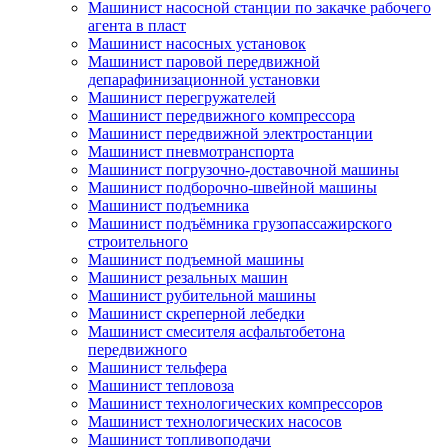
Машинист насосной станции по закачке рабочего
агента в пласт
Машинист насосных установок
Машинист паровой передвижной
депарафинизационной установки
Машинист перегружателей
Машинист передвижного компрессора
Машинист передвижной электростанции
Машинист пневмотранспорта
Машинист погрузочно-доставочной машины
Машинист подборочно-швейной машины
Машинист подъемника
Машинист подъёмника грузопассажирского
строительного
Машинист подъемной машины
Машинист резальных машин
Машинист рубительной машины
Машинист скреперной лебедки
Машинист смесителя асфальтобетона
передвижного
Машинист тельфера
Машинист тепловоза
Машинист технологических компрессоров
Машинист технологических насосов
Машинист топливоподачи