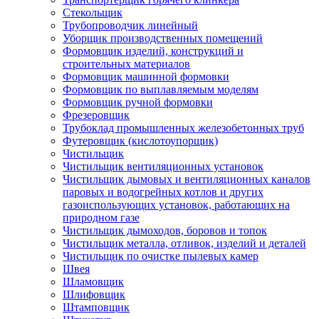
Стекольщик
Трубопроводчик линейный
Уборщик производственных помещений
Формовщик изделий, конструкций и
строительных материалов
Формовщик машинной формовки
Формовщик по выплавляемым моделям
Формовщик ручной формовки
Фрезеровщик
Трубоклад промышленных железобетонных труб
Футеровщик (кислотоупорщик)
Чистильщик
Чистильщик вентиляционных установок
Чистильщик дымовых и вентиляционных каналов
паровых и водогрейных котлов и других
газоиспользующих установок, работающих на
природном газе
Чистильщик дымоходов, боровов и топок
Чистильщик металла, отливок, изделий и деталей
Чистильщик по очистке пылевых камер
Швея
Шламовщик
Шлифовщик
Штамповщик