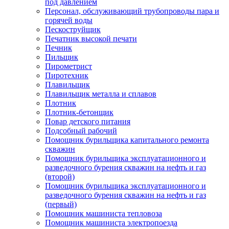
под давлением
Персонал, обслуживающий трубопроводы пара и
горячей воды
Пескоструйщик
Печатник высокой печати
Печник
Пильщик
Пирометрист
Пиротехник
Плавильщик
Плавильщик металла и сплавов
Плотник
Плотник-бетонщик
Повар детского питания
Подсобный рабочий
Помощник бурильщика капитального ремонта
скважин
Помощник бурильщика эксплуатационного и
разведочного бурения скважин на нефть и газ
(второй)
Помощник бурильщика эксплуатационного и
разведочного бурения скважин на нефть и газ
(первый)
Помощник машиниста тепловоза
Помощник машиниста электропоезда