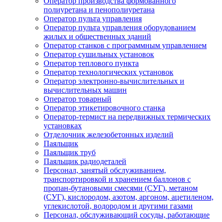
Оператор производства формованного
полиуретана и пенополиуретана
Оператор пульта управления
Оператор пульта управления оборудованием
жилых и общественных зданий
Оператор станков с программным управлением
Оператор сушильных установок
Оператор теплового пункта
Оператор технологических установок
Оператор электронно-вычислительных и
вычислительных машин
Оператор товарный
Оператор этикетировочного станка
Оператор-термист на передвижных термических
установках
Отделочник железобетонных изделий
Паяльщик
Паяльщик труб
Паяльщик радиодеталей
Персонал, занятый обслуживанием,
транспортировкой и хранением баллонов с
пропан-бутановыми смесями (СУГ), метаном
(СУГ), кислородом, азотом, аргоном, ацетиленом,
углекислотой, водородом и другими газами
Персонал, обслуживающий сосуды, работающие