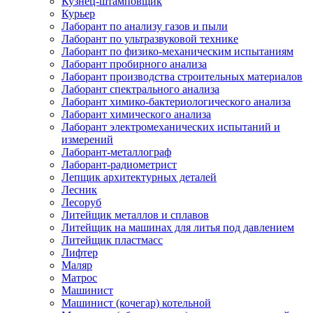
Кузнец-штамповщик
Курьер
Лаборант по анализу газов и пыли
Лаборант по ультразвуковой технике
Лаборант по физико-механическим испытаниям
Лаборант пробирного анализа
Лаборант производства строительных материалов
Лаборант спектрального анализа
Лаборант химико-бактериологического анализа
Лаборант химического анализа
Лаборант электромеханических испытаний и
измерений
Лаборант-металлограф
Лаборант-радиометрист
Лепщик архитектурных деталей
Лесник
Лесоруб
Литейщик металлов и сплавов
Литейщик на машинах для литья под давлением
Литейщик пластмасс
Лифтер
Маляр
Матрос
Машинист
Машинист (кочегар) котельной