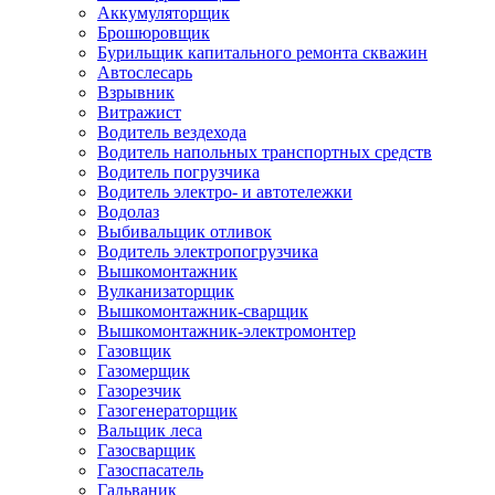
Аккумуляторщик
Брошюровщик
Бурильщик капитального ремонта скважин
Автослесарь
Взрывник
Витражист
Водитель вездехода
Водитель напольных транспортных средств
Водитель погрузчика
Водитель электро- и автотележки
Водолаз
Выбивальщик отливок
Водитель электропогрузчика
Вышкомонтажник
Вулканизаторщик
Вышкомонтажник-сварщик
Вышкомонтажник-электромонтер
Газовщик
Газомерщик
Газорезчик
Газогенераторщик
Вальщик леса
Газосварщик
Газоспасатель
Гальваник