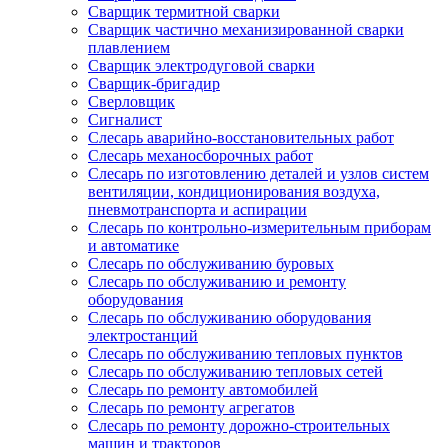
Сварщик термитной сварки
Сварщик частично механизированной сварки
плавлением
Сварщик электродуговой сварки
Сварщик-бригадир
Сверловщик
Сигналист
Слесарь аварийно-восстановительных работ
Слесарь механосборочных работ
Слесарь по изготовлению деталей и узлов систем
вентиляции, кондиционирования воздуха,
пневмотранспорта и аспирации
Слесарь по контрольно-измерительным приборам
и автоматике
Слесарь по обслуживанию буровых
Слесарь по обслуживанию и ремонту
оборудования
Слесарь по обслуживанию оборудования
электростанций
Слесарь по обслуживанию тепловых пунктов
Слесарь по обслуживанию тепловых сетей
Слесарь по ремонту автомобилей
Слесарь по ремонту агрегатов
Слесарь по ремонту дорожно-строительных
машин и тракторов