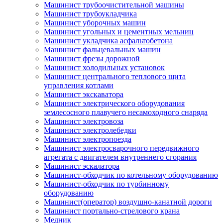
Машинист трубоочистительной машины
Машинист трубоукладчика
Машинист уборочных машин
Машинист угольных и цементных мельниц
Машинист укладчика асфальтобетона
Машинист фальцевальных машин
Машинист фрезы дорожной
Машинист холодильных установок
Машинист центрального теплового щита
управления котлами
Машинист экскаватора
Машинист электрического оборудования
землесосного плавучего несамоходного снаряда
Машинист электровоза
Машинист электролебедки
Машинист электропоезда
Машинист электросварочного передвижного
агрегата с двигателем внутреннего сгорания
Машинист эскалатора
Машинист-обходчик по котельному оборудованию
Машинист-обходчик по турбинному
оборудованию
Машинист(оператор) воздушно-канатной дороги
Машинист портально-стрелового крана
Медник