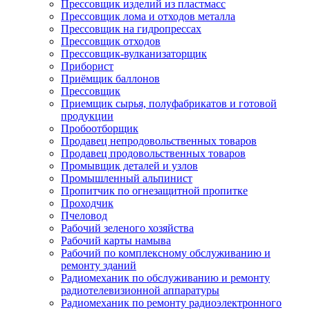
Прессовщик изделий из пластмасс
Прессовщик лома и отходов металла
Прессовщик на гидропрессах
Прессовщик отходов
Прессовщик-вулканизаторщик
Приборист
Приёмщик баллонов
Прессовщик
Приемщик сырья, полуфабрикатов и готовой
продукции
Пробоотборщик
Продавец непродовольственных товаров
Продавец продовольственных товаров
Промывщик деталей и узлов
Промышленный альпинист
Пропитчик по огнезащитной пропитке
Проходчик
Пчеловод
Рабочий зеленого хозяйства
Рабочий карты намыва
Рабочий по комплексному обслуживанию и
ремонту зданий
Радиомеханик по обслуживанию и ремонту
радиотелевизионной аппаратуры
Радиомеханик по ремонту радиоэлектронного