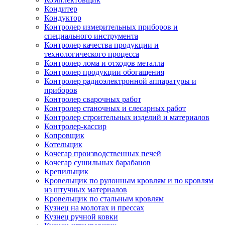
Кондитер
Кондуктор
Контролер измерительных приборов и
специального инструмента
Контролер качества продукции и
технологического процесса
Контролер лома и отходов металла
Контролер продукции обогащения
Контролер радиоэлектронной аппаратуры и
приборов
Контролер сварочных работ
Контролер станочных и слесарных работ
Контролер строительных изделий и материалов
Контролер-кассир
Копровщик
Котельщик
Кочегар производственных печей
Кочегар сушильных барабанов
Крепильщик
Кровельщик по рулонным кровлям и по кровлям
из штучных материалов
Кровельщик по стальным кровлям
Кузнец на молотах и прессах
Кузнец ручной ковки