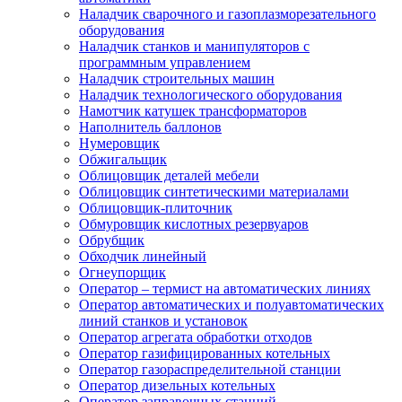
Наладчик сварочного и газоплазморезательного
оборудования
Наладчик станков и манипуляторов с
программным управлением
Наладчик строительных машин
Наладчик технологического оборудования
Намотчик катушек трансформаторов
Наполнитель баллонов
Нумеровщик
Обжигальщик
Облицовщик деталей мебели
Облицовщик синтетическими материалами
Облицовщик-плиточник
Обмуровщик кислотных резервуаров
Обрубщик
Обходчик линейный
Огнеупорщик
Оператор – термист на автоматических линиях
Оператор автоматических и полуавтоматических
линий станков и установок
Оператор агрегата обработки отходов
Оператор газифицированных котельных
Оператор газораспределительной станции
Оператор дизельных котельных
Оператор заправочных станций