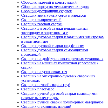
Сборщик изделий и конструкций
Сборщик корпусов металлических судов
Сборщик-достройщик судовой
Сварщик арматурных сеток и каркасов
Сварщик выпрямителей
Сварщик газовой сварки
Сварщик дуговой сварки неплавящимся
электродом в защитном газе
Сварщик дуговой сварки плавящимся электродом
в защитном газе
Сварщик дуговой сварки под флюсом
Сварщик дуговой сварки самозащитной
проволокой
Сварщик на диффузионно-сварочных установках
Сварщик на машинах контактной (прессовой)
сварки
Сварщик на установках твч
Сварщик на электронно-лучевых сварочных
установках
Сварщик печной сварки труб
Сварщик пластмасс
Сварщик ручной дуговой сварки плавящимся
покрытым электродом
Сварщик ручной сварки полимерных материалов
Сварщик стеклянных изделий