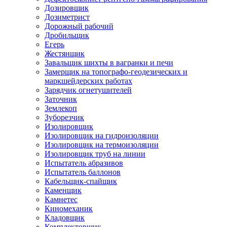
Дозировщик
Дозиметрист
Дорожный рабочий
Дробильщик
Егерь
Жестянщик
Завальщик шихты в вагранки и печи
Замерщик на топографо-геодезических и
маркшейдерских работах
Зарядчик огнетушителей
Заточник
Землекоп
Зуборезчик
Изолировщик
Изолировщик на гидроизоляции
Изолировщик на термоизоляции
Изолировщик труб на линии
Испытатель абразивов
Испытатель баллонов
Кабельщик-спайщик
Каменщик
Камнетес
Киномеханик
Кладовщик
Комплектовщик