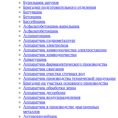
Бурильщик шпуров
Бригадир подготовительного отделения
Битумщик
Бетонщик
Бассейнщик
Асфальтобетонщик-варильщик
Асфальтобетонщик
Аспираторщик
Аппаратчик-гидрометаллург
Аппаратчик электролиза
Аппаратчик химводоочистки электростанции
Аппаратчик химводоочистки
Арматурщик
Аппаратчик фармацевтического производства
Аппаратчик сжигания
Аппаратчик очистки сточных вод
Аппаратчик производства технической продукции
Бригадир на участках основного производства
Аппаратчик обработки зерна
Аппаратчик десорбции
Аппаратчик воздухоразделения
Аппаратчик
Аппаратчик в производстве драгоценных
металлов
Антикоррозийщик