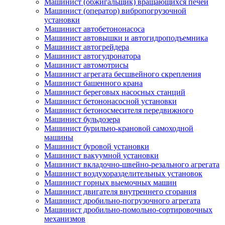
Машинист (обжигальщик) вращающихся печей
Машинист (оператор) вибропогрузочной
установки
Машинист автобетононасоса
Машинист автовышки и автогидроподъемника
Машинист автогрейдера
Машинист автогудронатора
Машинист автомотрисы
Машинист агрегата бесшвейного скрепления
Машинист башенного крана
Машинист береговых насосных станций
Машинист бетононасосной установки
Машинист бетоносмесителя передвижного
Машинист бульдозера
Машинист бурильно-крановой самоходной
машины
Машинист буровой установки
Машинист вакуумной установки
Машинист вкладочно-швейно-резального агрегата
Машинист воздухоразделительных установок
Машинист горных выемочных машин
Машинист двигателя внутреннего сгорания
Машинист дробильно-погрузочного агрегата
Машинист дробильно-помольно-сортировочных
механизмов