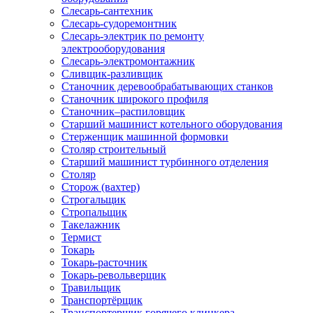
Слесарь-сантехник
Слесарь-судоремонтник
Слесарь-электрик по ремонту
электрооборудования
Слесарь-электромонтажник
Сливщик-разливщик
Станочник деревообрабатывающих станков
Станочник широкого профиля
Станочник–распиловщик
Старший машинист котельного оборудования
Стерженщик машинной формовки
Столяр строительный
Старший машинист турбинного отделения
Столяр
Сторож (вахтер)
Строгальщик
Стропальщик
Такелажник
Термист
Токарь
Токарь-расточник
Токарь-револьверщик
Травильщик
Транспортёрщик
Транспортерщик горячего клинкера