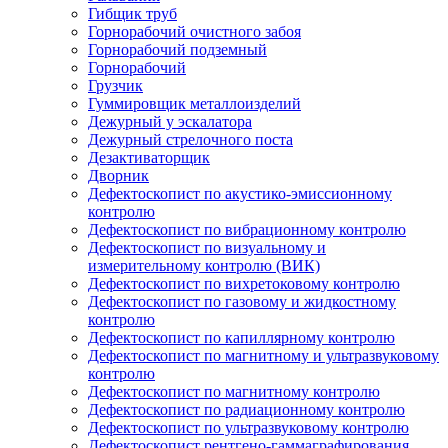
Гибщик труб
Горнорабочий очистного забоя
Горнорабочий подземный
Горнорабочий
Грузчик
Гуммировщик металлоизделий
Дежурный у эскалатора
Дежурный стрелочного поста
Дезактиваторщик
Дворник
Дефектоскопист по акустико-эмиссионному
контролю
Дефектоскопист по вибрационному контролю
Дефектоскопист по визуальному и
измерительному контролю (ВИК)
Дефектоскопист по вихретоковому контролю
Дефектоскопист по газовому и жидкостному
контролю
Дефектоскопист по капиллярному контролю
Дефектоскопист по магнитному и ультразвуковому
контролю
Дефектоскопист по магнитному контролю
Дефектоскопист по радиационному контролю
Дефектоскопист по ультразвуковому контролю
Дефектоскопист рентгено-гаммаграфирования