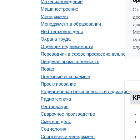
ор
Материаловедение
Машиностроение
Ст
Менеджмент
до
Менеджмент в образовании
док
Нефтегазовое дело
Мо
Охрана труда
ку
Оценщик недвижимости
слу
Переводчик в сфере профессиональной ком
Пищевая промышленность
Повар
Полезные ископаемые
Проектирование
Радиационная безопасность и радиационный
К
Радиотехника
Реставрация
Сварочное производство
Сметное дело
Социология
Спортивный менеджмент