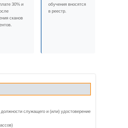
плате 30% и
обучения вносятся
осле
в реестр.
ения сканов
ентов.
 должности служащего и (или) удостоверение
ассов)