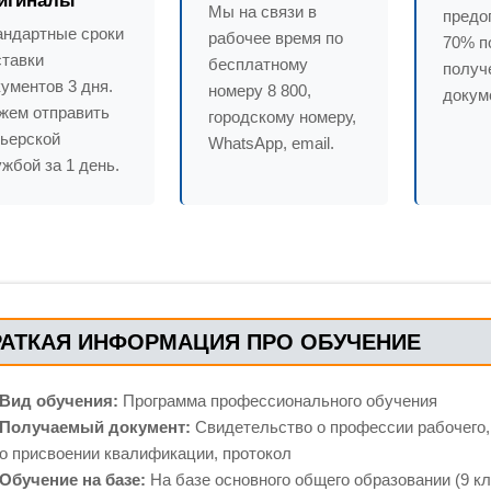
игиналы
Мы на связи в
предо
андартные сроки
рабочее время по
70% п
ставки
бесплатному
получ
ументов 3 дня.
номеру 8 800,
докум
жем отправить
городскому номеру,
рьерской
WhatsApp, email.
жбой за 1 день.
муникации
 контроль
РАТКАЯ ИНФОРМАЦИЯ ПРО ОБУЧЕНИЕ
Вид обучения:
Программа профессионального обучения
Получаемый документ:
Свидетельство о профессии рабочего,
о присвоении квалификации, протокол
Обучение на базе:
На базе основного общего образовании (9 кл