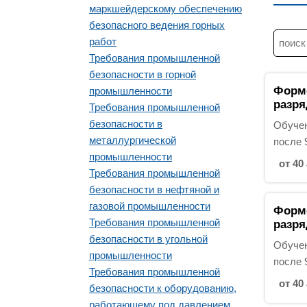
маркшейдерскому обеспечению
безопасного ведения горных
Н
работ
а
Требования промышленной
й
безопасности в горной
т
Форм
промышленности
и
разря
Требования промышленной
:
безопасности в
Обучен
металлургической
после 
промышленности
от 40 
Требования промышленной
безопасности в нефтяной и
газовой промышленности
Форм
Требования промышленной
разря
безопасности в угольной
Обучен
промышленности
после 
Требования промышленной
от 40 
безопасности к оборудованию,
работающему под давлением