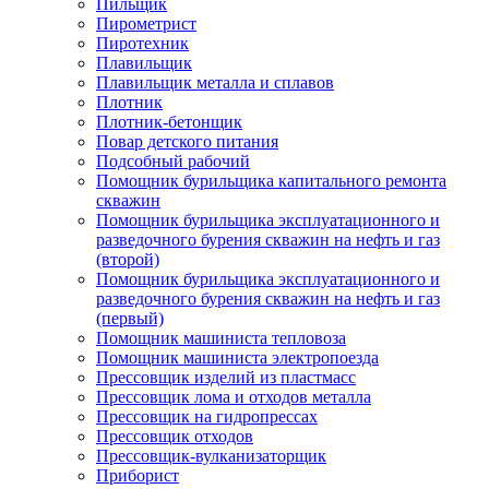
Пильщик
Пирометрист
Пиротехник
Плавильщик
Плавильщик металла и сплавов
Плотник
Плотник-бетонщик
Повар детского питания
Подсобный рабочий
Помощник бурильщика капитального ремонта
скважин
Помощник бурильщика эксплуатационного и
разведочного бурения скважин на нефть и газ
(второй)
Помощник бурильщика эксплуатационного и
разведочного бурения скважин на нефть и газ
(первый)
Помощник машиниста тепловоза
Помощник машиниста электропоезда
Прессовщик изделий из пластмасс
Прессовщик лома и отходов металла
Прессовщик на гидропрессах
Прессовщик отходов
Прессовщик-вулканизаторщик
Приборист