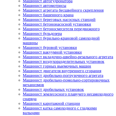
Машинист автогудронатора
Машинист автомотрисы
Машинист агрегата бесшвейного скрепления
Машинист башенного крана
Машинист береговых насосных станций
Машинист бетононасосной установки
Машинист бетоносмесителя передвижного
Машинист бульдозера
Машинист бурильно-крановой самоходной
машины
Машинист буровой установки
Машинист вакуумной установки
Машинист вкладочно-швейно-резального агрегата
Машинист воздухоразделительных установок
Машинист горных выемочных машин
Машинист двигателя внутреннего сгорания
Машинист дробильно-погрузочного агрегата
Машинист дробильно-помольно-сортировочных
механизмов
Машинист дробильных установок
Машинист землесосного плавучего несамоходного
снаряда
Машинист каротажной станции
Машинист катка самоходного с гладкими
вальцами