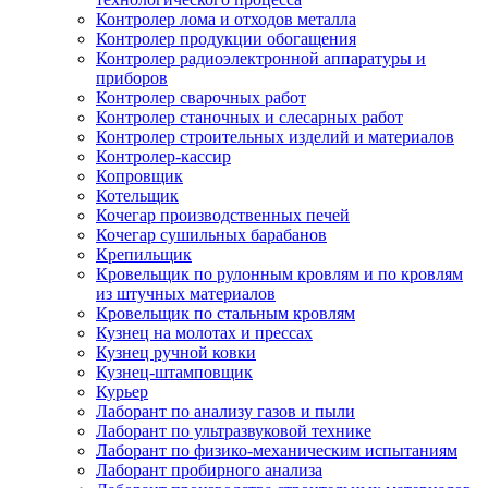
Контролер лома и отходов металла
Контролер продукции обогащения
Контролер радиоэлектронной аппаратуры и
приборов
Контролер сварочных работ
Контролер станочных и слесарных работ
Контролер строительных изделий и материалов
Контролер-кассир
Копровщик
Котельщик
Кочегар производственных печей
Кочегар сушильных барабанов
Крепильщик
Кровельщик по рулонным кровлям и по кровлям
из штучных материалов
Кровельщик по стальным кровлям
Кузнец на молотах и прессах
Кузнец ручной ковки
Кузнец-штамповщик
Курьер
Лаборант по анализу газов и пыли
Лаборант по ультразвуковой технике
Лаборант по физико-механическим испытаниям
Лаборант пробирного анализа