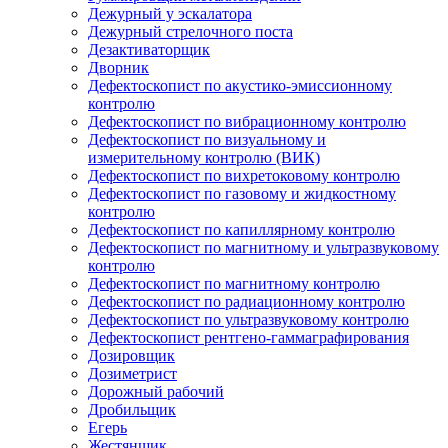
Дежурный у эскалатора
Дежурный стрелочного поста
Дезактиваторщик
Дворник
Дефектоскопист по акустико-эмиссионному
контролю
Дефектоскопист по вибрационному контролю
Дефектоскопист по визуальному и
измерительному контролю (ВИК)
Дефектоскопист по вихретоковому контролю
Дефектоскопист по газовому и жидкостному
контролю
Дефектоскопист по капиллярному контролю
Дефектоскопист по магнитному и ультразвуковому
контролю
Дефектоскопист по магнитному контролю
Дефектоскопист по радиационному контролю
Дефектоскопист по ультразвуковому контролю
Дефектоскопист рентгено-гаммаграфирования
Дозировщик
Дозиметрист
Дорожный рабочий
Дробильщик
Егерь
Жестянщик