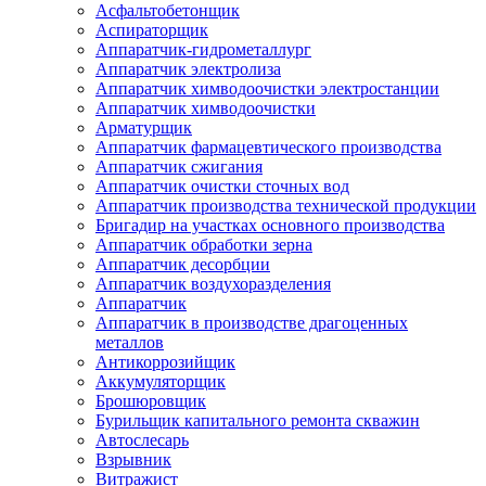
Асфальтобетонщик
Аспираторщик
Аппаратчик-гидрометаллург
Аппаратчик электролиза
Аппаратчик химводоочистки электростанции
Аппаратчик химводоочистки
Арматурщик
Аппаратчик фармацевтического производства
Аппаратчик сжигания
Аппаратчик очистки сточных вод
Аппаратчик производства технической продукции
Бригадир на участках основного производства
Аппаратчик обработки зерна
Аппаратчик десорбции
Аппаратчик воздухоразделения
Аппаратчик
Аппаратчик в производстве драгоценных
металлов
Антикоррозийщик
Аккумуляторщик
Брошюровщик
Бурильщик капитального ремонта скважин
Автослесарь
Взрывник
Витражист