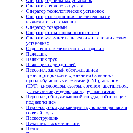
Оператор сушильных установок
Оператор теплового пункта
Оператор технологических установок
Оператор электронно-вычислительных и
вычислительных машин
Оператор товарный
Оператор этикетировочного станка
Оператор-термист на передвижных термических
установках
Отделочник железобетонных изделий
Паяльщик
Паяльщик труб
Паяльщик радиодеталей
Персонал, занятый обслуживанием,
транспортировкой и хранением баллонов с
пропан-бутановыми смесями (СУГ), метаном
(СУГ), кислородом, азотом, аргоном, ацетиленом,
углекислотой, водородом и другими газами
Персонал, обслуживающий сосуды, работающие
под давлением
Персонал, обслуживающий трубопроводы пара и
горячей воды
Пескоструйщик
Печатник высокой печати
Печник