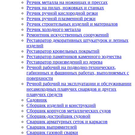
Резчик металла на ножницах и прессах
Резчик на пилах, ножовках и станках
Резчик ручной кислородной резки
Резчик ручной плазменной резки
Резчик строительных изделий и материалов
Резчик холодного металла
Ремонтник искусственных сооружений
Реставратор декоративных штукатурок и лепных
изделий
Реставратор кровельных покрытий
Реставратор памятников каменного зодчества
Реставратор произведений из дерева
Речной рабочий на подводно-технических,
габионных и фашинных работах, выполняемых с
поверхности
Речной рабочий на эксплуатации и обслуживании
несамоходных плавучих снарядов и других
плавучих средств
Садовник
Сборщик изделий и конструкций
Сборщик корпусов металлических судов
Сборщик-достройщик судовой
Сварщик арматурных сеток и каркасов
Сварщик выпрямителей
Сварщик газовой сварки