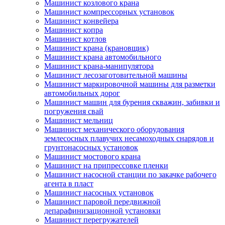
Машинист козлового крана
Машинист компрессорных установок
Машинист конвейера
Машинист копра
Машинист котлов
Машинист крана (крановщик)
Машинист крана автомобильного
Машинист крана-манипулятора
Машинист лесозаготовительной машины
Машинист маркировочной машины для разметки
автомобильных дорог
Машинист машин для бурения скважин, забивки и
погружения свай
Машинист мельниц
Машинист механического оборудования
землесосных плавучих несамоходных снарядов и
грунтонасосных установок
Машинист мостового крана
Машинист на припрессовке пленки
Машинист насосной станции по закачке рабочего
агента в пласт
Машинист насосных установок
Машинист паровой передвижной
депарафинизационной установки
Машинист перегружателей