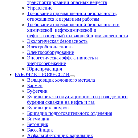
транспортировании опасных веществ
Управление
Требования промышленной безопасности,
относящиеся к взрывным работам
Требования промышленной безопасности в
химической, нефтехимической и
нефтегазоперерабатывающей промышленности
Экологическая безопасность
Электробезопасность
Электрооборудование
Энергетическая эффективность и
энергосбережение
Юриспруденция
РАБОЧИЕ ПРОФЕССИИ
Вальцовщик холодного металла
Бармен
Буфетчик
Бурильщик эксплуатационного и разведочного
бурения скважин на нефть и газ
Бурильщик шпуров
Бригадир подготовительного отделения
Битумщик
Бетонщик
Бассейнщик
Асфальтобетонщик-варильщик