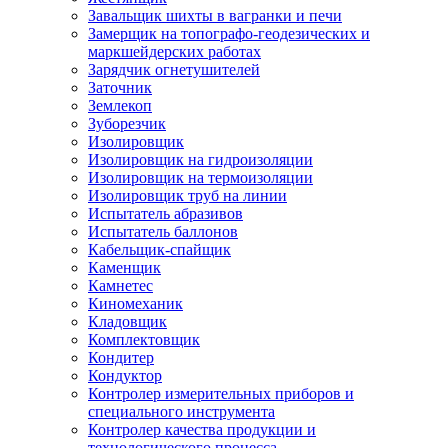
Завальщик шихты в вагранки и печи
Замерщик на топографо-геодезических и
маркшейдерских работах
Зарядчик огнетушителей
Заточник
Землекоп
Зуборезчик
Изолировщик
Изолировщик на гидроизоляции
Изолировщик на термоизоляции
Изолировщик труб на линии
Испытатель абразивов
Испытатель баллонов
Кабельщик-спайщик
Каменщик
Камнетес
Киномеханик
Кладовщик
Комплектовщик
Кондитер
Кондуктор
Контролер измерительных приборов и
специального инструмента
Контролер качества продукции и
технологического процесса