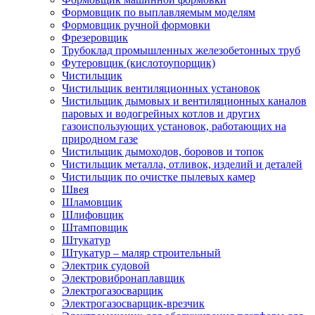
Формовщик по выплавляемым моделям
Формовщик ручной формовки
Фрезеровщик
Трубоклад промышленных железобетонных труб
Футеровщик (кислотоупорщик)
Чистильщик
Чистильщик вентиляционных установок
Чистильщик дымовых и вентиляционных каналов
паровых и водогрейных котлов и других
газоиспользующих установок, работающих на
природном газе
Чистильщик дымоходов, боровов и топок
Чистильщик металла, отливок, изделий и деталей
Чистильщик по очистке пылевых камер
Швея
Шламовщик
Шлифовщик
Штамповщик
Штукатур
Штукатур – маляр строительный
Электрик судовой
Электровибронаплавщик
Электрогазосварщик
Электрогазосварщик-врезчик