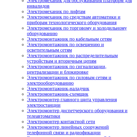
Электромеханик для обслуживания платформ для
инвалидов
Электромеханик по лифтам
Электромеханик по средствам автоматики и
приборам технологического оборудования
Электромеханик по торговому и холодильному
оборудованию
Электромонтажник по кабельным сетям
Электромонтажник по освещению и
осветительным сетям
Электромонтажник по распределительным
устройствам и вторичным цепям
Электромонтажник по сигнализации,
централизации и блокировке
Электромонтажник по силовым сетям и
электрооборудованию
Электромонтажник-наладчик
Электромонтажник-схемщик
Электромонтер главного щита управления
электростанции
Электромонтер диспетчерского оборудования и
телеавтоматики
Электромонтер контактной сети
Электромонтер линейных сооружений
телефонной связи и радиофикации