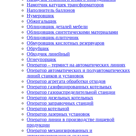
Намотчик катушек трансформаторов
Наполнитель баллонов
Нумеровщик
Обжигальщик
Облицовщик деталей мебели
Облицовщик синтетическими материалами
Облицовщик-плиточник
Обмуровщик кислотных резервуаров
Обрубщик
Обходчик линейный
Огнеупорщик
Оператор – термист на автоматических линиях
Оператор автоматических и полуавтоматических
линий станков и установок
Оператор агрегата обработки отходов
Оператор газифицированных котельных
Оператор газораспределительной станции
Оператор дизельных котельных
Оператор заправочных станций
Оператор котельной
Оператор лазерных установок
Оператор линии в производстве пищевой
продукции
Оператор механизированных и
автоматизированных складов