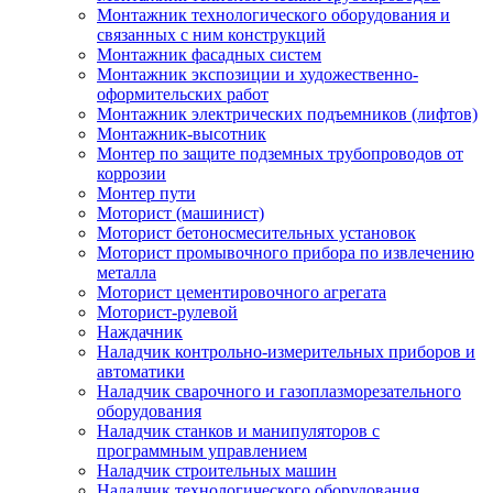
Монтажник технологического оборудования и
связанных с ним конструкций
Монтажник фасадных систем
Монтажник экспозиции и художественно-
оформительских работ
Монтажник электрических подъемников (лифтов)
Монтажник-высотник
Монтер по защите подземных трубопроводов от
коррозии
Монтер пути
Моторист (машинист)
Моторист бетоносмесительных установок
Моторист промывочного прибора по извлечению
металла
Моторист цементировочного агрегата
Моторист-рулевой
Наждачник
Наладчик контрольно-измерительных приборов и
автоматики
Наладчик сварочного и газоплазморезательного
оборудования
Наладчик станков и манипуляторов с
программным управлением
Наладчик строительных машин
Наладчик технологического оборудования