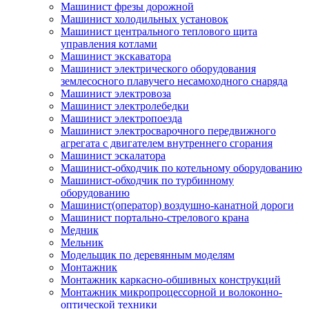
Машинист фрезы дорожной
Машинист холодильных установок
Машинист центрального теплового щита
управления котлами
Машинист экскаватора
Машинист электрического оборудования
землесосного плавучего несамоходного снаряда
Машинист электровоза
Машинист электролебедки
Машинист электропоезда
Машинист электросварочного передвижного
агрегата с двигателем внутреннего сгорания
Машинист эскалатора
Машинист-обходчик по котельному оборудованию
Машинист-обходчик по турбинному
оборудованию
Машинист(оператор) воздушно-канатной дороги
Машинист портально-стрелового крана
Медник
Мельник
Модельщик по деревянным моделям
Монтажник
Монтажник каркасно-обшивных конструкций
Монтажник микропроцессорной и волоконно-
оптической техники