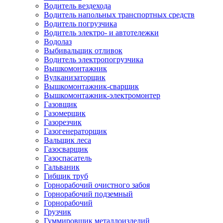
Водитель вездехода
Водитель напольных транспортных средств
Водитель погрузчика
Водитель электро- и автотележки
Водолаз
Выбивальщик отливок
Водитель электропогрузчика
Вышкомонтажник
Вулканизаторщик
Вышкомонтажник-сварщик
Вышкомонтажник-электромонтер
Газовщик
Газомерщик
Газорезчик
Газогенераторщик
Вальщик леса
Газосварщик
Газоспасатель
Гальваник
Гибщик труб
Горнорабочий очистного забоя
Горнорабочий подземный
Горнорабочий
Грузчик
Гуммировщик металлоизделий