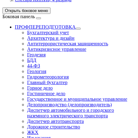
Открыть боковое меню
Боковая панель
ПРОФПЕРЕПОДГОТОВКА
Бухгалтерский учет
Архитектура и дизайн
Антитеррористическая защищенность
Антикризисное управление
Геодезия
БДД
44-ФЗ
Геология
Гидрометеорология
Главный бухгалтер
Горное дело
Гостиничное дело
Государственное и муниципальное управление
Делопроизводство (делопроизводитель)
Диспетчер автомобильного и городского
наземного электрического транспорта
Диспетчер автотранспорта
Дорожное строительство
ЖКХ
Изыскания