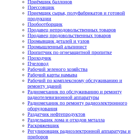
Приёмщик баллонов
Прессовщик
Приемщик сырья, полуфабрикатов и готовой
продукции
Пробоотборщик
Продавец непродовольственных товаров
Продавец продовольственных товаров
Промывщик деталей и узлов
Промышленный альпинист
Пропитчик по огнезащитной пропитке
Проходчик
Пчеловод
Рабочий зеленого хозяйства
Рабочий карты намыва
Рабочий по комплексному обслуживанию и
ремонту зданий
Радиомеханик по обслуживанию и ремонту
радиотелевизионной аппаратуры
Радиомеханик по ремонту радиоэлектронного
оборудования
Раздатчик нефтепродуктов
Раздельщик лома и отходов металла
Раскряжевщик
Регулировщик радиоэлектронной аппаратуры и
приборов