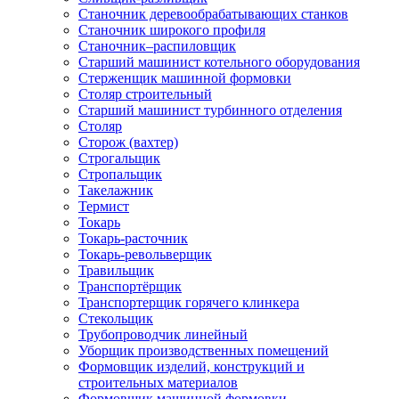
Станочник деревообрабатывающих станков
Станочник широкого профиля
Станочник–распиловщик
Старший машинист котельного оборудования
Стерженщик машинной формовки
Столяр строительный
Старший машинист турбинного отделения
Столяр
Сторож (вахтер)
Строгальщик
Стропальщик
Такелажник
Термист
Токарь
Токарь-расточник
Токарь-револьверщик
Травильщик
Транспортёрщик
Транспортерщик горячего клинкера
Стекольщик
Трубопроводчик линейный
Уборщик производственных помещений
Формовщик изделий, конструкций и
строительных материалов
Формовщик машинной формовки