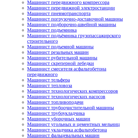
Машинист передвижного компрессора
Машинист передвижной электростанции
Машинист пневмотранспорта
Машинист погрузочно-доставочной машины
Машинист подборочно-швейной машины
Машинист подъемника
Машинист подъёмника грузопассажирского
строительного
Машинист подъемной машины
Машинист резальных машин
Машинист рубительной машины
Машинист скреперной лебедки
Машинист смесителя асфальтобетона
передвижного
Машинист тельфера
Машинист тепловоза
Машинист технологических компрессоров
Машинист технологических насосов
Машинист топливоподачи
Машинист трубоочистительной машины
Машинист трубоукладчика
Машинист уборочных машин
Машинист угольных и цементных мельниц
Машинист укладчика асфальтобетона
Машинист фальцевальных машин