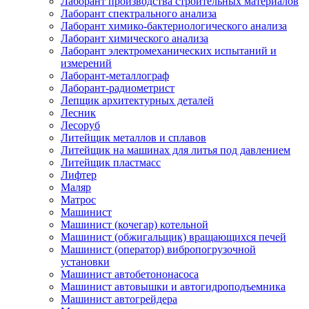
Лаборант производства строительных материалов
Лаборант спектрального анализа
Лаборант химико-бактериологического анализа
Лаборант химического анализа
Лаборант электромеханических испытаний и
измерений
Лаборант-металлограф
Лаборант-радиометрист
Лепщик архитектурных деталей
Лесник
Лесоруб
Литейщик металлов и сплавов
Литейщик на машинах для литья под давлением
Литейщик пластмасс
Лифтер
Маляр
Матрос
Машинист
Машинист (кочегар) котельной
Машинист (обжигальщик) вращающихся печей
Машинист (оператор) вибропогрузочной
установки
Машинист автобетононасоса
Машинист автовышки и автогидроподъемника
Машинист автогрейдера