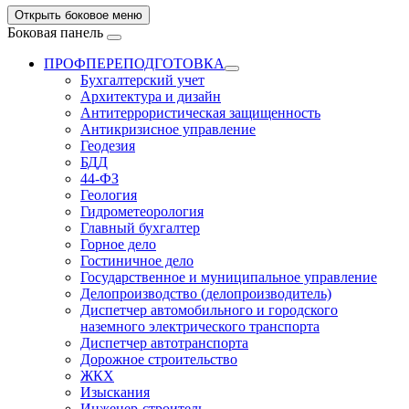
Открыть боковое меню
Боковая панель
ПРОФПЕРЕПОДГОТОВКА
Бухгалтерский учет
Архитектура и дизайн
Антитеррористическая защищенность
Антикризисное управление
Геодезия
БДД
44-ФЗ
Геология
Гидрометеорология
Главный бухгалтер
Горное дело
Гостиничное дело
Государственное и муниципальное управление
Делопроизводство (делопроизводитель)
Диспетчер автомобильного и городского
наземного электрического транспорта
Диспетчер автотранспорта
Дорожное строительство
ЖКХ
Изыскания
Инженер-строитель