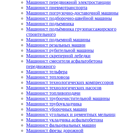
Машинист передвижной электростанции
Машинист пневмотранспорта
Машинист погрузочно-доставочной машины
Машинист подборочно-швейной машины
Машинист подъемника
Машинист подъёмника грузопассажирского
строительного
Машинист подъемной машины
Машинист резальных машин
Машинист рубительной машины
Машинист скреперной лебедки
Машинист смесителя асфальтобетона
передвижного
Машинист тельфера
Машинист тепловоза
Машинист технологических компрессоров
Машинист технологических насосов
Машинист топливоподачи
Машинист трубоочистительной машины
Машинист трубоукладчика
Машинист уборочных машин
Машинист угольных и цементных мельниц
Машинист укладчика асфальтобетона
Машинист фальцевальных машин
Машинист фрезы дорожной