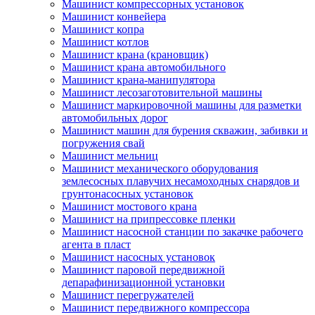
Машинист компрессорных установок
Машинист конвейера
Машинист копра
Машинист котлов
Машинист крана (крановщик)
Машинист крана автомобильного
Машинист крана-манипулятора
Машинист лесозаготовительной машины
Машинист маркировочной машины для разметки
автомобильных дорог
Машинист машин для бурения скважин, забивки и
погружения свай
Машинист мельниц
Машинист механического оборудования
землесосных плавучих несамоходных снарядов и
грунтонасосных установок
Машинист мостового крана
Машинист на припрессовке пленки
Машинист насосной станции по закачке рабочего
агента в пласт
Машинист насосных установок
Машинист паровой передвижной
депарафинизационной установки
Машинист перегружателей
Машинист передвижного компрессора