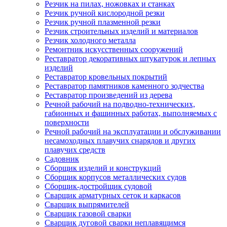
Резчик на пилах, ножовках и станках
Резчик ручной кислородной резки
Резчик ручной плазменной резки
Резчик строительных изделий и материалов
Резчик холодного металла
Ремонтник искусственных сооружений
Реставратор декоративных штукатурок и лепных
изделий
Реставратор кровельных покрытий
Реставратор памятников каменного зодчества
Реставратор произведений из дерева
Речной рабочий на подводно-технических,
габионных и фашинных работах, выполняемых с
поверхности
Речной рабочий на эксплуатации и обслуживании
несамоходных плавучих снарядов и других
плавучих средств
Садовник
Сборщик изделий и конструкций
Сборщик корпусов металлических судов
Сборщик-достройщик судовой
Сварщик арматурных сеток и каркасов
Сварщик выпрямителей
Сварщик газовой сварки
Сварщик дуговой сварки неплавящимся