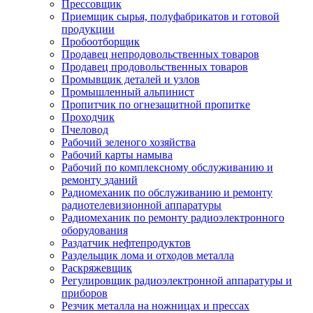
Прессовщик
Приемщик сырья, полуфабрикатов и готовой
продукции
Пробоотборщик
Продавец непродовольственных товаров
Продавец продовольственных товаров
Промывщик деталей и узлов
Промышленный альпинист
Пропитчик по огнезащитной пропитке
Проходчик
Пчеловод
Рабочий зеленого хозяйства
Рабочий карты намыва
Рабочий по комплексному обслуживанию и
ремонту зданий
Радиомеханик по обслуживанию и ремонту
радиотелевизионной аппаратуры
Радиомеханик по ремонту радиоэлектронного
оборудования
Раздатчик нефтепродуктов
Раздельщик лома и отходов металла
Раскряжевщик
Регулировщик радиоэлектронной аппаратуры и
приборов
Резчик металла на ножницах и прессах