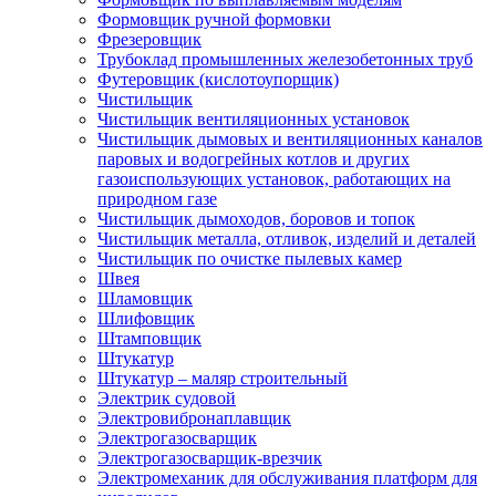
Формовщик ручной формовки
Фрезеровщик
Трубоклад промышленных железобетонных труб
Футеровщик (кислотоупорщик)
Чистильщик
Чистильщик вентиляционных установок
Чистильщик дымовых и вентиляционных каналов
паровых и водогрейных котлов и других
газоиспользующих установок, работающих на
природном газе
Чистильщик дымоходов, боровов и топок
Чистильщик металла, отливок, изделий и деталей
Чистильщик по очистке пылевых камер
Швея
Шламовщик
Шлифовщик
Штамповщик
Штукатур
Штукатур – маляр строительный
Электрик судовой
Электровибронаплавщик
Электрогазосварщик
Электрогазосварщик-врезчик
Электромеханик для обслуживания платформ для