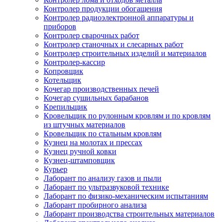
Контролер продукции обогащения
Контролер радиоэлектронной аппаратуры и
приборов
Контролер сварочных работ
Контролер станочных и слесарных работ
Контролер строительных изделий и материалов
Контролер-кассир
Копровщик
Котельщик
Кочегар производственных печей
Кочегар сушильных барабанов
Крепильщик
Кровельщик по рулонным кровлям и по кровлям
из штучных материалов
Кровельщик по стальным кровлям
Кузнец на молотах и прессах
Кузнец ручной ковки
Кузнец-штамповщик
Курьер
Лаборант по анализу газов и пыли
Лаборант по ультразвуковой технике
Лаборант по физико-механическим испытаниям
Лаборант пробирного анализа
Лаборант производства строительных материалов