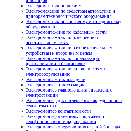
инвалидов
Электромеханик по лифтам
Электромеханик по средствам автоматики и
приборам технологического оборудования
Электромеханик по торговому и холодильному
оборудованию
Электромонтажник по кабельным сетям
Электромонтажник по освещению и
осветительным сетям
Электромонтажник по распределительным
устройствам и вторичным цепям
Электромонтажник по сигнализации,
централизации и блокировке
Электромонтажник по силовым сетям и
электрооборудованию
Электромонтажник-наладчик
Электромонтажник-схемщик
Электромонтер главного щита управления
электростанции
Электромонтер диспетчерского оборудования и
телеавтоматики
Электромонтер контактной сети
Электромонтер линейных сооружений
телефонной связи и радиофикации
Электромонтер оперативно-выездной бригады