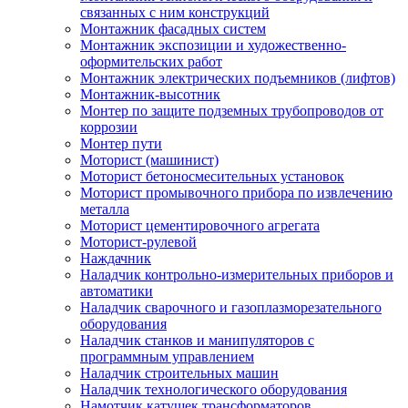
связанных с ним конструкций
Монтажник фасадных систем
Монтажник экспозиции и художественно-
оформительских работ
Монтажник электрических подъемников (лифтов)
Монтажник-высотник
Монтер по защите подземных трубопроводов от
коррозии
Монтер пути
Моторист (машинист)
Моторист бетоносмесительных установок
Моторист промывочного прибора по извлечению
металла
Моторист цементировочного агрегата
Моторист-рулевой
Наждачник
Наладчик контрольно-измерительных приборов и
автоматики
Наладчик сварочного и газоплазморезательного
оборудования
Наладчик станков и манипуляторов с
программным управлением
Наладчик строительных машин
Наладчик технологического оборудования
Намотчик катушек трансформаторов