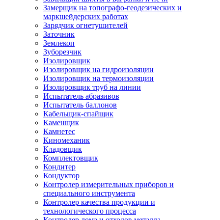
Замерщик на топографо-геодезических и
маркшейдерских работах
Зарядчик огнетушителей
Заточник
Землекоп
Зуборезчик
Изолировщик
Изолировщик на гидроизоляции
Изолировщик на термоизоляции
Изолировщик труб на линии
Испытатель абразивов
Испытатель баллонов
Кабельщик-спайщик
Каменщик
Камнетес
Киномеханик
Кладовщик
Комплектовщик
Кондитер
Кондуктор
Контролер измерительных приборов и
специального инструмента
Контролер качества продукции и
технологического процесса
Контролер лома и отходов металла