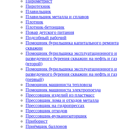
Пирометрист
Пиротехник
Плавильщик
Плавильщик металла и сплавов
Плотник
Плотник-бетонщик
Повар детского питания
Подсобный рабочий
Помощник бурильщика капитального ремонта
скважин
Помощник бурильщика эксплуатационного и
разведочного бурения скважин на нефть и газ
(второй)
Помощник бурильщика эксплуатационного и
разведочного бурения скважин на нефть и газ
(первый)
Помощник машиниста тепловоза
Помощник машиниста электропоезда
Прессовщик изделий из пластмасс
Прессовщик лома и отходов металла
Прессовщик на гидропрессах
Прессовщик отходов
Прессовщик-вулканизаторщик
Приборист
Приёмщик баллонов