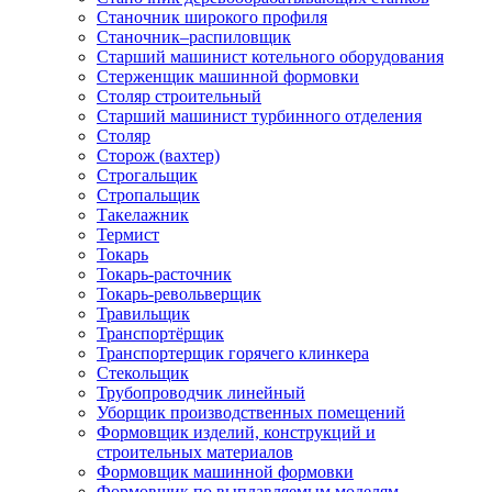
Станочник широкого профиля
Станочник–распиловщик
Старший машинист котельного оборудования
Стерженщик машинной формовки
Столяр строительный
Старший машинист турбинного отделения
Столяр
Сторож (вахтер)
Строгальщик
Стропальщик
Такелажник
Термист
Токарь
Токарь-расточник
Токарь-револьверщик
Травильщик
Транспортёрщик
Транспортерщик горячего клинкера
Стекольщик
Трубопроводчик линейный
Уборщик производственных помещений
Формовщик изделий, конструкций и
строительных материалов
Формовщик машинной формовки
Формовщик по выплавляемым моделям