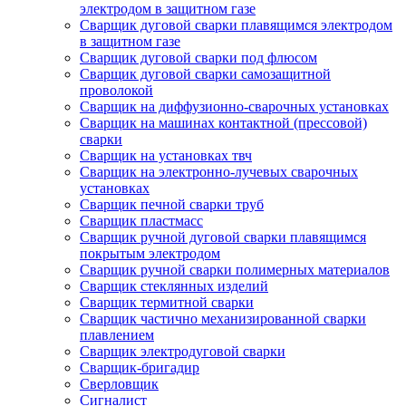
электродом в защитном газе
Сварщик дуговой сварки плавящимся электродом
в защитном газе
Сварщик дуговой сварки под флюсом
Сварщик дуговой сварки самозащитной
проволокой
Сварщик на диффузионно-сварочных установках
Сварщик на машинах контактной (прессовой)
сварки
Сварщик на установках твч
Сварщик на электронно-лучевых сварочных
установках
Сварщик печной сварки труб
Сварщик пластмасс
Сварщик ручной дуговой сварки плавящимся
покрытым электродом
Сварщик ручной сварки полимерных материалов
Сварщик стеклянных изделий
Сварщик термитной сварки
Сварщик частично механизированной сварки
плавлением
Сварщик электродуговой сварки
Сварщик-бригадир
Сверловщик
Сигналист