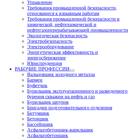
Управление
Требования промышленной безопасности,
относящиеся к взрывным работам
Требования промышленной безопасности в
химической, нефтехимической и
нефтегазоперерабатывающей промышленности
Экологическая безопасность
Электробезопасность
Электрооборудование
Энергетическая эффективность и
энергосбережение
Юриспруденция
РАБОЧИЕ ПРОФЕССИИ
Вальцовщик холодного металла
Бармен
Буфетчик
Бурильщик эксплуатационного и разведочного
бурения скважин на нефть и газ
Бурильщик шпуров
Бригадир подготовительного отделения
Битумщик
Бетонщик
Бассейнщик
Асфальтобетонщик-варильщик
Асфальтобетонщик