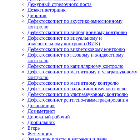
Дежурный стрелочного поста
Дезактиваторщик
Дворник
Дефектоскопист по акустико-эмиссионному
контролю
Дефектоскопист по вибрационному контролю
Дефектоскопист по визуальному и
измерительному контролю (ВИК)
Дефектоскопист по вихретоковому контролю
Дефектоскопист по газовому и жидкостному
контролю
Дефектоскопист по капиллярному контролю
Дефектоскопист по магнитному и ультразвуковому
контролю
Дефектоскопист по магнитному контролю
Дефектоскопист по радиационному контролю
Дефектоскопист по ультразвуковому контролю
Дефектоскопист рентгено-гаммаграфирования
Дозировщик
Дозиметрист
Дорожный рабочий
Дробильщик
Егерь
Жестянщик
Завальщик шихты в вагранки и печи