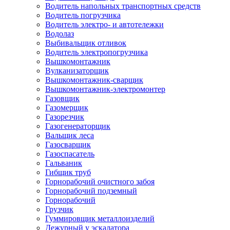
Водитель напольных транспортных средств
Водитель погрузчика
Водитель электро- и автотележки
Водолаз
Выбивальщик отливок
Водитель электропогрузчика
Вышкомонтажник
Вулканизаторщик
Вышкомонтажник-сварщик
Вышкомонтажник-электромонтер
Газовщик
Газомерщик
Газорезчик
Газогенераторщик
Вальщик леса
Газосварщик
Газоспасатель
Гальваник
Гибщик труб
Горнорабочий очистного забоя
Горнорабочий подземный
Горнорабочий
Грузчик
Гуммировщик металлоизделий
Дежурный у эскалатора