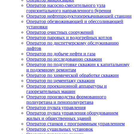
Оператор насосно-смесительного узла
горизонтального направленного бурения
Оператор нефтепродуктоперекачивающей станции
Оператор обезвоживающей и обессоливающей
установки
Оператор очистных сооружений
Оператор паровых и водогрейных котлов
Оператор по диспетчерскому обслуживанию
лифтов
Оператор по добыче нефти и газа
Оператор по исследованию скважин
Оператор по подготовке скважин к капитальному
и подземному ремонтам
Оператор по химической обработке скважин
Оператор по цементажу скважин
Оператор проекционной аппаратуры и
газорезательных машин
Оператор производства формованного
полиуретана и пенополиуретана
Оператор пульта управления
Оператор пульта управления оборудованием
жилых и общественных зданий
Оператор станков с программным управлением
Оператор сушильных установок