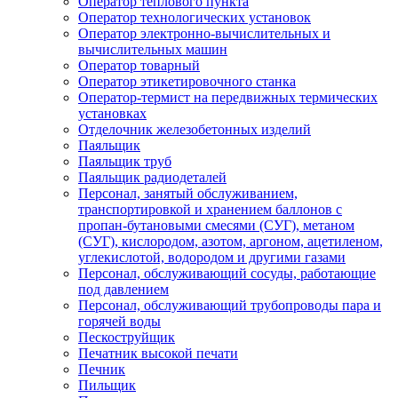
Оператор теплового пункта
Оператор технологических установок
Оператор электронно-вычислительных и
вычислительных машин
Оператор товарный
Оператор этикетировочного станка
Оператор-термист на передвижных термических
установках
Отделочник железобетонных изделий
Паяльщик
Паяльщик труб
Паяльщик радиодеталей
Персонал, занятый обслуживанием,
транспортировкой и хранением баллонов с
пропан-бутановыми смесями (СУГ), метаном
(СУГ), кислородом, азотом, аргоном, ацетиленом,
углекислотой, водородом и другими газами
Персонал, обслуживающий сосуды, работающие
под давлением
Персонал, обслуживающий трубопроводы пара и
горячей воды
Пескоструйщик
Печатник высокой печати
Печник
Пильщик