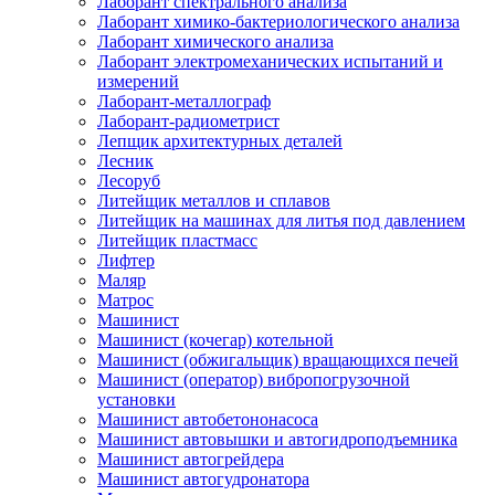
Лаборант спектрального анализа
Лаборант химико-бактериологического анализа
Лаборант химического анализа
Лаборант электромеханических испытаний и
измерений
Лаборант-металлограф
Лаборант-радиометрист
Лепщик архитектурных деталей
Лесник
Лесоруб
Литейщик металлов и сплавов
Литейщик на машинах для литья под давлением
Литейщик пластмасс
Лифтер
Маляр
Матрос
Машинист
Машинист (кочегар) котельной
Машинист (обжигальщик) вращающихся печей
Машинист (оператор) вибропогрузочной
установки
Машинист автобетононасоса
Машинист автовышки и автогидроподъемника
Машинист автогрейдера
Машинист автогудронатора