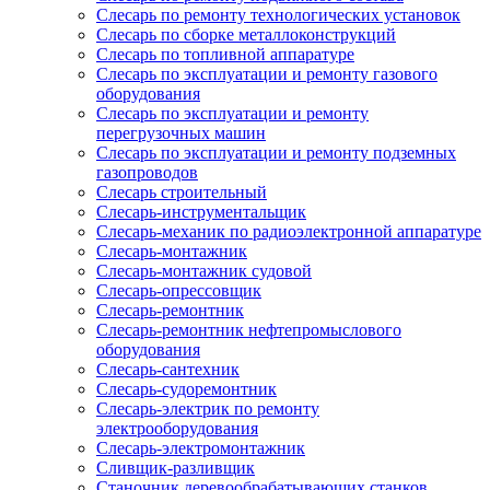
Слесарь по ремонту технологических установок
Слесарь по сборке металлоконструкций
Слесарь по топливной аппаратуре
Слесарь по эксплуатации и ремонту газового
оборудования
Слесарь по эксплуатации и ремонту
перегрузочных машин
Слесарь по эксплуатации и ремонту подземных
газопроводов
Слесарь строительный
Слесарь-инструментальщик
Слесарь-механик по радиоэлектронной аппаратуре
Слесарь-монтажник
Слесарь-монтажник судовой
Слесарь-опрессовщик
Слесарь-ремонтник
Слесарь-ремонтник нефтепромыслового
оборудования
Слесарь-сантехник
Слесарь-судоремонтник
Слесарь-электрик по ремонту
электрооборудования
Слесарь-электромонтажник
Сливщик-разливщик
Станочник деревообрабатывающих станков