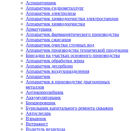
Аспираторщик
Аппаратчик-гидрометаллург
Аппаратчик электролиза
Аппаратчик химводоочистки электростанции
Аппаратчик химводоочистки
Арматурщик
Аппаратчик фармацевтического производства
Аппаратчик сжигания
Аппаратчик очистки сточных вод
Аппаратчик производства технической продукции
Бригадир на участках основного производства
Аппаратчик обработки зерна
Аппаратчик десорбции
Аппаратчик воздухоразделения
Аппаратчик
Аппаратчик в производстве драгоценных
металлов
Антикоррозийщик
Аккумуляторщик
Брошюровщик
Бурильщик капитального ремонта скважин
Автослесарь
Взрывник
Витражист
Водитель вездехода