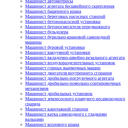
Машинист автомотрисы
Машинист агрегата бесшвейного скрепления
Машинист башенного крана
Машинист береговых насосных станций
Машинист бетононасосной установки
Машинист бетоносмесителя передвижного
Машинист бульдозера
Машинист бурильно-крановой самоходной
машины
Машинист буровой установки
Машинист вакуумной установки
Машинист вкладочно-швейно-резального агрегата
Машинист воздухоразделительных установок
Машинист горных выемочных машин
Машинист двигателя внутреннего сгорания
Машинист дробильно-погрузочного агрегата
Машинист дробильно-помольно-сортировочных
механизмов
Машинист дробильных установок
Машинист землесосного плавучего несамоходного
снаряда
Машинист каротажной станции
Машинист катка самоходного с гладкими
вальцами
Машинист козлового крана