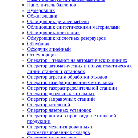
Наполнитель баллонов
Нумеровщик
Обжигальщик
Облицовщик деталей мебели
Облицовщик синтетическими материалами
Облицовщик-плиточник
Обмуровщик кислотных резервуаров
Обрубщик
Обходчик линейный
Огнеупорщик
Оператор – термист на автоматических линиях
Оператор автоматических и полуавтоматических
линий станков и установок
Оператор агрегата обработки отходов
Оператор газифицированных котельных
Оператор газораспределительной станции
Оператор дизельных котельных
Оператор заправочных станций
Оператор котельной
Оператор лазерных установок
Оператор линии в производстве пищевой
продукции
Оператор механизированных и
автоматизированных складов
Оператор микросварки