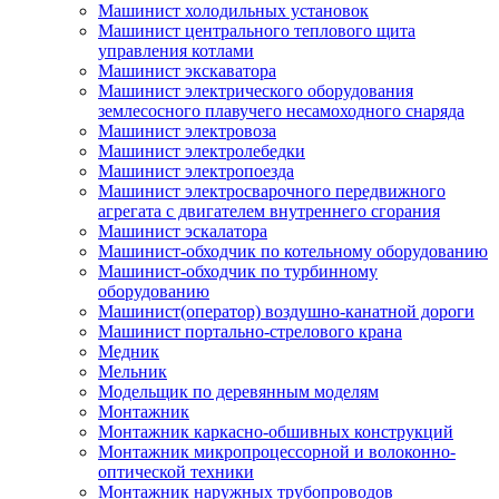
Машинист холодильных установок
Машинист центрального теплового щита
управления котлами
Машинист экскаватора
Машинист электрического оборудования
землесосного плавучего несамоходного снаряда
Машинист электровоза
Машинист электролебедки
Машинист электропоезда
Машинист электросварочного передвижного
агрегата с двигателем внутреннего сгорания
Машинист эскалатора
Машинист-обходчик по котельному оборудованию
Машинист-обходчик по турбинному
оборудованию
Машинист(оператор) воздушно-канатной дороги
Машинист портально-стрелового крана
Медник
Мельник
Модельщик по деревянным моделям
Монтажник
Монтажник каркасно-обшивных конструкций
Монтажник микропроцессорной и волоконно-
оптической техники
Монтажник наружных трубопроводов