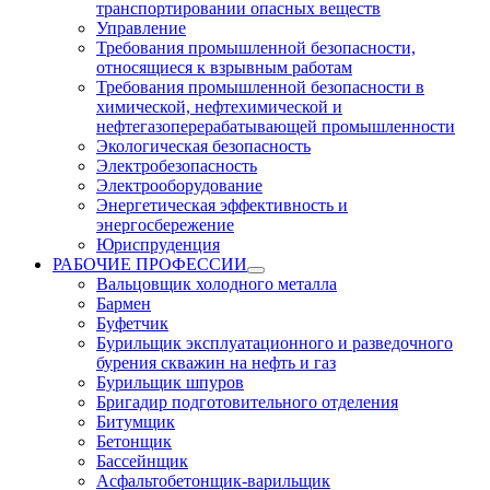
транспортировании опасных веществ
Управление
Требования промышленной безопасности,
относящиеся к взрывным работам
Требования промышленной безопасности в
химической, нефтехимической и
нефтегазоперерабатывающей промышленности
Экологическая безопасность
Электробезопасность
Электрооборудование
Энергетическая эффективность и
энергосбережение
Юриспруденция
РАБОЧИЕ ПРОФЕССИИ
Вальцовщик холодного металла
Бармен
Буфетчик
Бурильщик эксплуатационного и разведочного
бурения скважин на нефть и газ
Бурильщик шпуров
Бригадир подготовительного отделения
Битумщик
Бетонщик
Бассейнщик
Асфальтобетонщик-варильщик