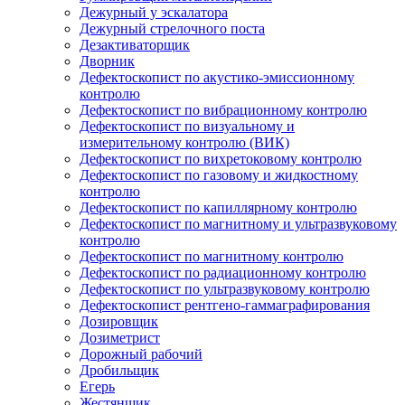
Дежурный у эскалатора
Дежурный стрелочного поста
Дезактиваторщик
Дворник
Дефектоскопист по акустико-эмиссионному
контролю
Дефектоскопист по вибрационному контролю
Дефектоскопист по визуальному и
измерительному контролю (ВИК)
Дефектоскопист по вихретоковому контролю
Дефектоскопист по газовому и жидкостному
контролю
Дефектоскопист по капиллярному контролю
Дефектоскопист по магнитному и ультразвуковому
контролю
Дефектоскопист по магнитному контролю
Дефектоскопист по радиационному контролю
Дефектоскопист по ультразвуковому контролю
Дефектоскопист рентгено-гаммаграфирования
Дозировщик
Дозиметрист
Дорожный рабочий
Дробильщик
Егерь
Жестянщик