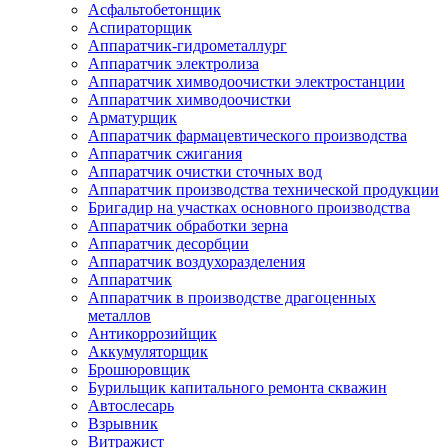
Асфальтобетонщик
Аспираторщик
Аппаратчик-гидрометаллург
Аппаратчик электролиза
Аппаратчик химводоочистки электростанции
Аппаратчик химводоочистки
Арматурщик
Аппаратчик фармацевтического производства
Аппаратчик сжигания
Аппаратчик очистки сточных вод
Аппаратчик производства технической продукции
Бригадир на участках основного производства
Аппаратчик обработки зерна
Аппаратчик десорбции
Аппаратчик воздухоразделения
Аппаратчик
Аппаратчик в производстве драгоценных
металлов
Антикоррозийщик
Аккумуляторщик
Брошюровщик
Бурильщик капитального ремонта скважин
Автослесарь
Взрывник
Витражист