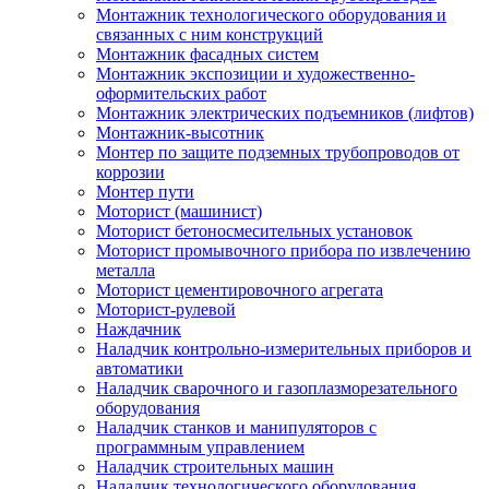
Монтажник технологического оборудования и
связанных с ним конструкций
Монтажник фасадных систем
Монтажник экспозиции и художественно-
оформительских работ
Монтажник электрических подъемников (лифтов)
Монтажник-высотник
Монтер по защите подземных трубопроводов от
коррозии
Монтер пути
Моторист (машинист)
Моторист бетоносмесительных установок
Моторист промывочного прибора по извлечению
металла
Моторист цементировочного агрегата
Моторист-рулевой
Наждачник
Наладчик контрольно-измерительных приборов и
автоматики
Наладчик сварочного и газоплазморезательного
оборудования
Наладчик станков и манипуляторов с
программным управлением
Наладчик строительных машин
Наладчик технологического оборудования