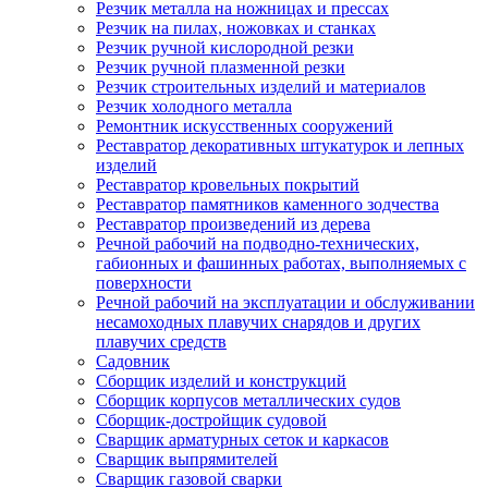
Резчик металла на ножницах и прессах
Резчик на пилах, ножовках и станках
Резчик ручной кислородной резки
Резчик ручной плазменной резки
Резчик строительных изделий и материалов
Резчик холодного металла
Ремонтник искусственных сооружений
Реставратор декоративных штукатурок и лепных
изделий
Реставратор кровельных покрытий
Реставратор памятников каменного зодчества
Реставратор произведений из дерева
Речной рабочий на подводно-технических,
габионных и фашинных работах, выполняемых с
поверхности
Речной рабочий на эксплуатации и обслуживании
несамоходных плавучих снарядов и других
плавучих средств
Садовник
Сборщик изделий и конструкций
Сборщик корпусов металлических судов
Сборщик-достройщик судовой
Сварщик арматурных сеток и каркасов
Сварщик выпрямителей
Сварщик газовой сварки