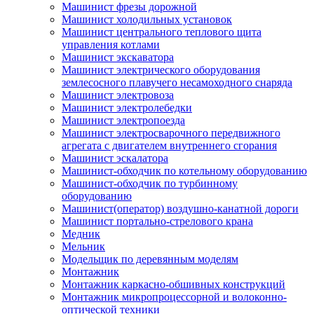
Машинист фрезы дорожной
Машинист холодильных установок
Машинист центрального теплового щита
управления котлами
Машинист экскаватора
Машинист электрического оборудования
землесосного плавучего несамоходного снаряда
Машинист электровоза
Машинист электролебедки
Машинист электропоезда
Машинист электросварочного передвижного
агрегата с двигателем внутреннего сгорания
Машинист эскалатора
Машинист-обходчик по котельному оборудованию
Машинист-обходчик по турбинному
оборудованию
Машинист(оператор) воздушно-канатной дороги
Машинист портально-стрелового крана
Медник
Мельник
Модельщик по деревянным моделям
Монтажник
Монтажник каркасно-обшивных конструкций
Монтажник микропроцессорной и волоконно-
оптической техники