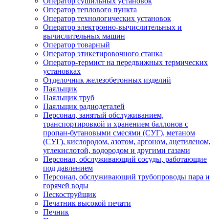
Оператор сушильных установок
Оператор теплового пункта
Оператор технологических установок
Оператор электронно-вычислительных и
вычислительных машин
Оператор товарный
Оператор этикетировочного станка
Оператор-термист на передвижных термических
установках
Отделочник железобетонных изделий
Паяльщик
Паяльщик труб
Паяльщик радиодеталей
Персонал, занятый обслуживанием,
транспортировкой и хранением баллонов с
пропан-бутановыми смесями (СУГ), метаном
(СУГ), кислородом, азотом, аргоном, ацетиленом,
углекислотой, водородом и другими газами
Персонал, обслуживающий сосуды, работающие
под давлением
Персонал, обслуживающий трубопроводы пара и
горячей воды
Пескоструйщик
Печатник высокой печати
Печник