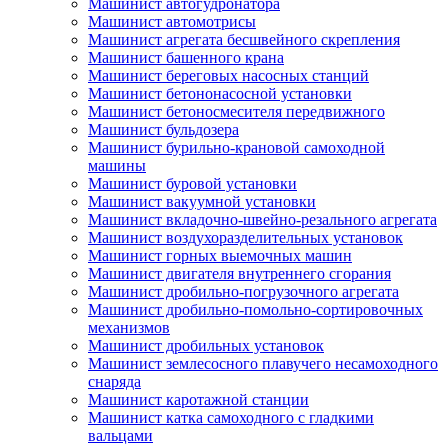
Машинист автогудронатора
Машинист автомотрисы
Машинист агрегата бесшвейного скрепления
Машинист башенного крана
Машинист береговых насосных станций
Машинист бетононасосной установки
Машинист бетоносмесителя передвижного
Машинист бульдозера
Машинист бурильно-крановой самоходной
машины
Машинист буровой установки
Машинист вакуумной установки
Машинист вкладочно-швейно-резального агрегата
Машинист воздухоразделительных установок
Машинист горных выемочных машин
Машинист двигателя внутреннего сгорания
Машинист дробильно-погрузочного агрегата
Машинист дробильно-помольно-сортировочных
механизмов
Машинист дробильных установок
Машинист землесосного плавучего несамоходного
снаряда
Машинист каротажной станции
Машинист катка самоходного с гладкими
вальцами