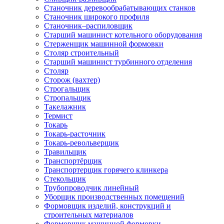
Станочник деревообрабатывающих станков
Станочник широкого профиля
Станочник–распиловщик
Старший машинист котельного оборудования
Стерженщик машинной формовки
Столяр строительный
Старший машинист турбинного отделения
Столяр
Сторож (вахтер)
Строгальщик
Стропальщик
Такелажник
Термист
Токарь
Токарь-расточник
Токарь-револьверщик
Травильщик
Транспортёрщик
Транспортерщик горячего клинкера
Стекольщик
Трубопроводчик линейный
Уборщик производственных помещений
Формовщик изделий, конструкций и
строительных материалов
Формовщик машинной формовки