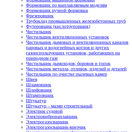
Формовщик по выплавляемым моделям
Формовщик ручной формовки
Фрезеровщик
Трубоклад промышленных железобетонных труб
Футеровщик (кислотоупорщик)
Чистильщик
Чистильщик вентиляционных установок
Чистильщик дымовых и вентиляционных каналов
паровых и водогрейных котлов и других
газоиспользующих установок, работающих на
природном газе
Чистильщик дымоходов, боровов и топок
Чистильщик металла, отливок, изделий и деталей
Чистильщик по очистке пылевых камер
Швея
Шламовщик
Шлифовщик
Штамповщик
Штукатур
Штукатур – маляр строительный
Электрик судовой
Электровибронаплавщик
Электрогазосварщик
Электрогазосварщик-врезчик