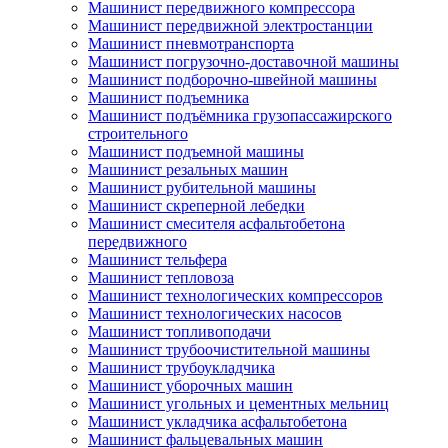
Машинист передвижного компрессора
Машинист передвижной электростанции
Машинист пневмотранспорта
Машинист погрузочно-доставочной машины
Машинист подборочно-швейной машины
Машинист подъемника
Машинист подъёмника грузопассажирского
строительного
Машинист подъемной машины
Машинист резальных машин
Машинист рубительной машины
Машинист скреперной лебедки
Машинист смесителя асфальтобетона
передвижного
Машинист тельфера
Машинист тепловоза
Машинист технологических компрессоров
Машинист технологических насосов
Машинист топливоподачи
Машинист трубоочистительной машины
Машинист трубоукладчика
Машинист уборочных машин
Машинист угольных и цементных мельниц
Машинист укладчика асфальтобетона
Машинист фальцевальных машин