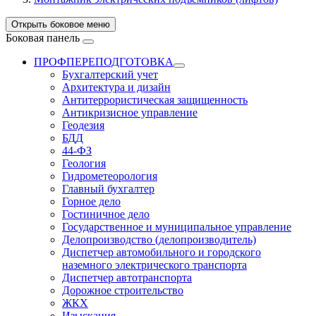
Открыть боковое меню
Боковая панель
ПРОФПЕРЕПОДГОТОВКА
Бухгалтерский учет
Архитектура и дизайн
Антитеррористическая защищенность
Антикризисное управление
Геодезия
БДД
44-ФЗ
Геология
Гидрометеорология
Главный бухгалтер
Горное дело
Гостиничное дело
Государственное и муниципальное управление
Делопроизводство (делопроизводитель)
Диспетчер автомобильного и городского
наземного электрического транспорта
Диспетчер автотранспорта
Дорожное строительство
ЖКХ
Изыскания