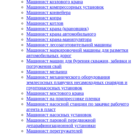
Машинист козлового крана
Машинист компрессорных установок
Машинист конвейера
Машинист копра
Машинист котлов
Машинист крана (крановщик)
Машинист крана автомобильного
Машинист крана-манипулятора
Машинист лесозаготовительной машины
Машинист маркировочной машины для разметки
автомобильных дорог
Машинист машин для бурения скважин, забивки и
погружения свай
Машинист мельниц
Машинист механического оборудования
землесосных плавучих несамоходных снарядов и
грунтонасосных установок
Машинист мостового крана
Машинист на припрессовке пленки
Машинист насосной станции по закачке рабочего
агента в пласт
Машинист насосных установок
Машинист паровой передвижной
депарафинизационной установки
Машинист перегружателей