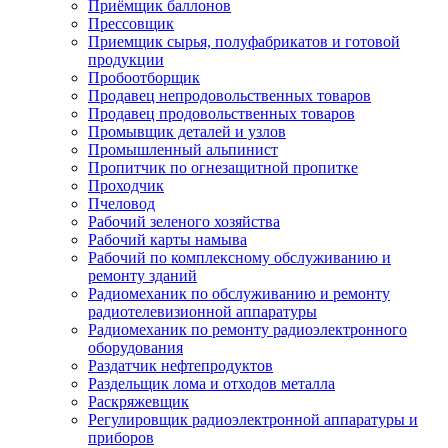
Приёмщик баллонов
Прессовщик
Приемщик сырья, полуфабрикатов и готовой
продукции
Пробоотборщик
Продавец непродовольственных товаров
Продавец продовольственных товаров
Промывщик деталей и узлов
Промышленный альпинист
Пропитчик по огнезащитной пропитке
Проходчик
Пчеловод
Рабочий зеленого хозяйства
Рабочий карты намыва
Рабочий по комплексному обслуживанию и
ремонту зданий
Радиомеханик по обслуживанию и ремонту
радиотелевизионной аппаратуры
Радиомеханик по ремонту радиоэлектронного
оборудования
Раздатчик нефтепродуктов
Раздельщик лома и отходов металла
Раскряжевщик
Регулировщик радиоэлектронной аппаратуры и
приборов