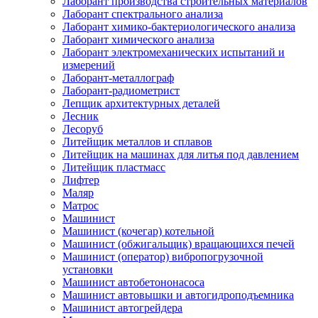
Лаборант производства строительных материалов
Лаборант спектрального анализа
Лаборант химико-бактериологического анализа
Лаборант химического анализа
Лаборант электромеханических испытаний и
измерений
Лаборант-металлограф
Лаборант-радиометрист
Лепщик архитектурных деталей
Лесник
Лесоруб
Литейщик металлов и сплавов
Литейщик на машинах для литья под давлением
Литейщик пластмасс
Лифтер
Маляр
Матрос
Машинист
Машинист (кочегар) котельной
Машинист (обжигальщик) вращающихся печей
Машинист (оператор) вибропогрузочной
установки
Машинист автобетононасоса
Машинист автовышки и автогидроподъемника
Машинист автогрейдера