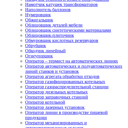
Намотчик катушек трансформаторов
Наполнитель баллонов
Нумеровщик
Обжигальщик
Облицовщик деталей мебели
Облицовщик синтетическими материалами
Облицовщик-плиточник
Обмуровщик кислотных резервуаров
Обрубщик
Обходчик линейный
Огнеупорщик
Оператор – термист на автоматических линиях
Оператор автоматических и полуавтоматических
линий станков и установок
Оператор агрегата обработки отходов
Оператор газифицированных котельных
Оператор газораспределительной станции
Оператор дизельных котельных
Оператор заправочных станций
Оператор котельной
Оператор лазерных установок
Оператор линии в производстве пищевой
продукции
Оператор механизированных и
автоматизированных складов