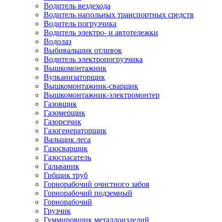
Водитель вездехода
Водитель напольных транспортных средств
Водитель погрузчика
Водитель электро- и автотележки
Водолаз
Выбивальщик отливок
Водитель электропогрузчика
Вышкомонтажник
Вулканизаторщик
Вышкомонтажник-сварщик
Вышкомонтажник-электромонтер
Газовщик
Газомерщик
Газорезчик
Газогенераторщик
Вальщик леса
Газосварщик
Газоспасатель
Гальваник
Гибщик труб
Горнорабочий очистного забоя
Горнорабочий подземный
Горнорабочий
Грузчик
Гуммировщик металлоизделий