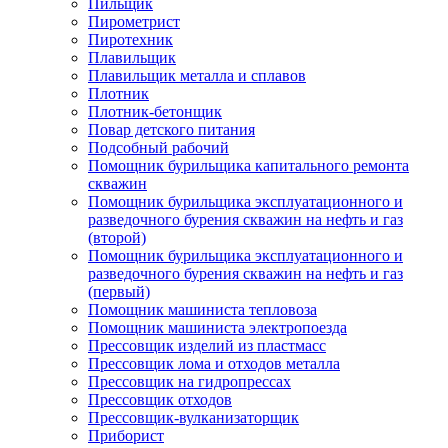
Пильщик
Пирометрист
Пиротехник
Плавильщик
Плавильщик металла и сплавов
Плотник
Плотник-бетонщик
Повар детского питания
Подсобный рабочий
Помощник бурильщика капитального ремонта
скважин
Помощник бурильщика эксплуатационного и
разведочного бурения скважин на нефть и газ
(второй)
Помощник бурильщика эксплуатационного и
разведочного бурения скважин на нефть и газ
(первый)
Помощник машиниста тепловоза
Помощник машиниста электропоезда
Прессовщик изделий из пластмасс
Прессовщик лома и отходов металла
Прессовщик на гидропрессах
Прессовщик отходов
Прессовщик-вулканизаторщик
Приборист