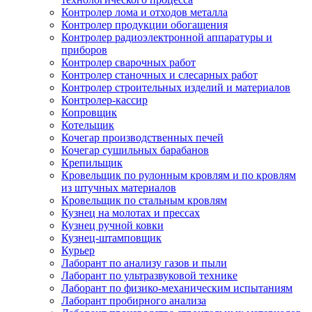
Контролер лома и отходов металла
Контролер продукции обогащения
Контролер радиоэлектронной аппаратуры и
приборов
Контролер сварочных работ
Контролер станочных и слесарных работ
Контролер строительных изделий и материалов
Контролер-кассир
Копровщик
Котельщик
Кочегар производственных печей
Кочегар сушильных барабанов
Крепильщик
Кровельщик по рулонным кровлям и по кровлям
из штучных материалов
Кровельщик по стальным кровлям
Кузнец на молотах и прессах
Кузнец ручной ковки
Кузнец-штамповщик
Курьер
Лаборант по анализу газов и пыли
Лаборант по ультразвуковой технике
Лаборант по физико-механическим испытаниям
Лаборант пробирного анализа