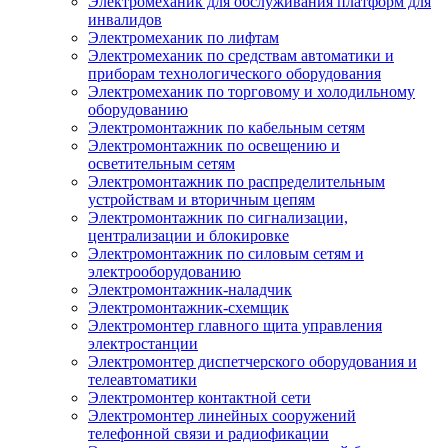
Электромеханик для обслуживания платформ для
инвалидов
Электромеханик по лифтам
Электромеханик по средствам автоматики и
приборам технологического оборудования
Электромеханик по торговому и холодильному
оборудованию
Электромонтажник по кабельным сетям
Электромонтажник по освещению и
осветительным сетям
Электромонтажник по распределительным
устройствам и вторичным цепям
Электромонтажник по сигнализации,
централизации и блокировке
Электромонтажник по силовым сетям и
электрооборудованию
Электромонтажник-наладчик
Электромонтажник-схемщик
Электромонтер главного щита управления
электростанции
Электромонтер диспетчерского оборудования и
телеавтоматики
Электромонтер контактной сети
Электромонтер линейных сооружений
телефонной связи и радиофикации