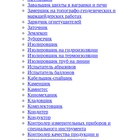
Завальщик шихты в вагранки и печи
Замерщик на топографо-геодезических и
маркшейдерских работах
Зарядчик огнетушителей
Заточник
Землекоп
Зуборезчик
Изолировщик
Изолировщик на гидроизоляции
Изолировщик на термоизоляции
Изолировщик труб на линии
Испытатель абразивов
Испытатель баллонов
Кабельщик-спайщик
Каменщик
Камнетес
Киномеханик
Кладовщик
Комплектовщик
Кондитер
Кондуктор
Контролер измерительных приборов и
специального инструмента
Контролер качества продукции и
технологического процесса