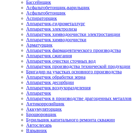
Бассейнщик
Асфальтобетонщик-варильщик
Асфальтобетонщик
Аспираторщик
Аппаратчик-гидрометаллург
Аппаратчик электролиза
Аппаратчик химводоочистки электростанции
Аппаратчик химводоочистки
Арматурщик
Аппаратчик фармацевтического производства
Аппаратчик сжигания
Аппаратчик очистки сточных вод
Аппаратчик производства технической продукции
Бригадир на участках основного производства
Аппаратчик обработки зерна
Аппаратчик десорбции
Аппаратчик воздухоразделения
Аппаратчик
Аппаратчик в производстве драгоценных металлов
Антикоррозийщик
Аккумуляторщик
Брошюровщик
Бурильщик капитального ремонта скважин
Автослесарь
Взрывник