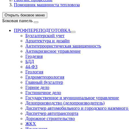
Помощник машиниста тепловоза
Открыть боковое меню
Боковая панель
ПРОФПЕРЕПОДГОТОВКА
Бухгалтерский учет
Архитектура и дизайн
Антитеррористическая защищенность
Антикризисное управление
Геодезия
БДД
44-ФЗ
Геология
Гидрометеорология
Главный бухгалтер
Горное дело
Гостиничное дело
Государственное и муниципальное управление
Делопроизводство (делопроизводитель)
Диспетчер автомобильного и городского наземного
Диспетчер автотранспорта
Дорожное строительство
ЖКХ
Изыскания