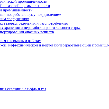
ургической промышленности
ой и газовой промышленности
ой промышленности
ованию, работающему под давлением
ным сооружениям
х газораспределения и газопотребления
х хранения и переработки растительного сырья
спортировании опасных веществ
еся к взрывным работам
ской, нефтехимической и нефтегазоперерабатывающей промышл
ния скважин на нефть и газ