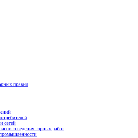
арных правил
жений
потребителей
и сетей
пасного ведения горных работ
 промышленности