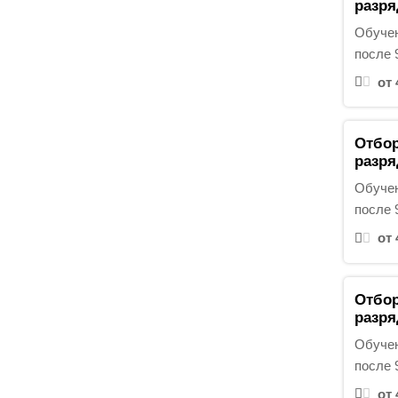
и
разря
:
Обучен
после 
от 
Отбор
разря
Обучен
после 
от 
Отбор
разря
Обучен
после 
от 