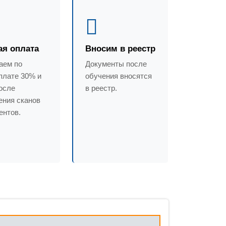
ая оплата
Вносим в реестр
аем по
Документы после
плате 30% и
обучения вносятся
осле
в реестр.
ения сканов
ентов.