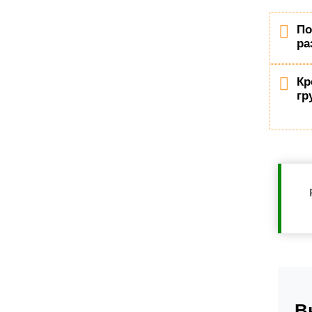
По
ра
Кр
гр
В