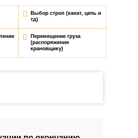
Выбор строп (канат, цепь и
тд)
ление
Перемещение груза
(распоряжения
крановщику)
ации по окончанию