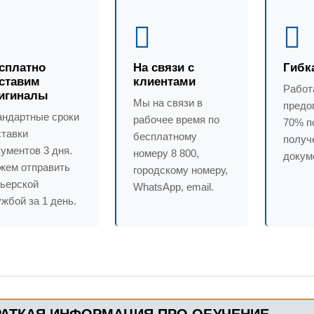
сплатно
На связи с
Гибк
ставим
клиентами
Работ
игиналы
Мы на связи в
предо
андартные сроки
рабочее время по
70% п
ставки
бесплатному
получ
ументов 3 дня.
номеру 8 800,
докум
жем отправить
городскому номеру,
рьерской
WhatsApp, email.
жбой за 1 день.
РАТКАЯ ИНФОРМАЦИЯ ПРО ОБУЧЕНИЕ