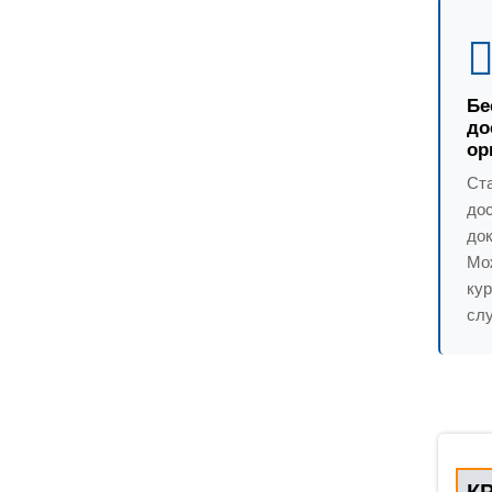
Бе
до
ор
Ст
до
док
Мо
ку
слу
К