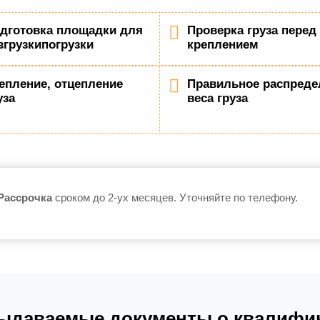
дготовка площадки для
Проверка груза перед
згрузкипогрузки
креплением
епление, отцепление
Правильное распреде
уза
веса груза
Рассрочка
сроком до 2-ух месяцев. Уточняйте по телефону.
ыдаваемые документы о квалифик