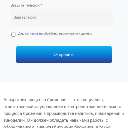
Введите телефон
*
П
Даю
согласие
на обработку персональных данных
е
р
с
*
Отправить
Аппаратчик процесса брожения — это специалист,
ответственный за управление и контроль технологического
процесса брожения в производстве напитков, пивоварении и
виноделии. Он должен обладать навыками работы с
оборудованием, знанием биохимии брожения, а также